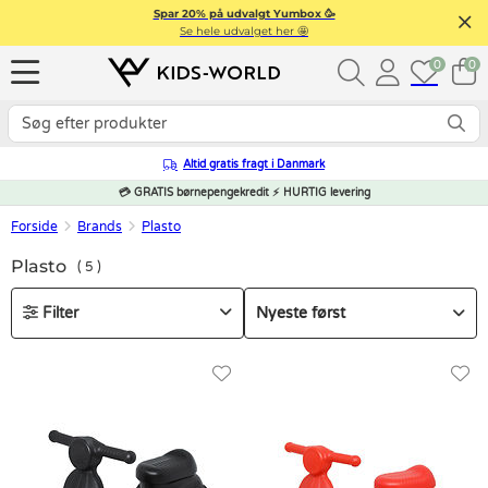
Spar 20% på udvalgt Yumbox 🥳
Se hele udvalget her 🤩
0
0
Altid gratis fragt i Danmark
💳 GRATIS børnepengekredit ⚡ HURTIG levering
Forside
Brands
Plasto
Plasto
5
Filter