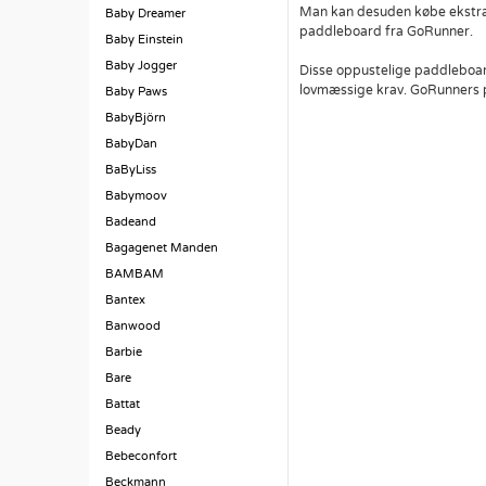
Man kan desuden købe ekstra t
Baby Dreamer
paddleboard fra GoRunner.
Baby Einstein
Baby Jogger
Disse oppustelige paddleboar
lovmæssige krav. GoRunners p
Baby Paws
BabyBjörn
BabyDan
BaByLiss
Babymoov
Badeand
Bagagenet Manden
BAMBAM
Bantex
Banwood
Barbie
Bare
Battat
Beady
Bebeconfort
Beckmann