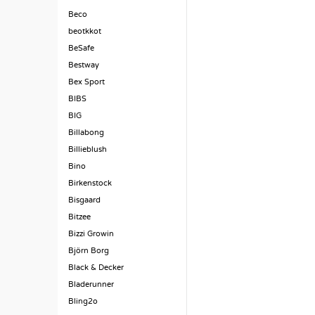
Beco
beotkkot
BeSafe
Bestway
Bex Sport
BIBS
BIG
Billabong
Billieblush
Bino
Birkenstock
Bisgaard
Bitzee
Bizzi Growin
Björn Borg
Black & Decker
Bladerunner
Bling2o