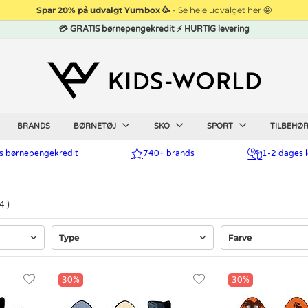
Spar 20% på udvalgt Yumbox 🥳
- Se hele udvalget her 🤩
💳 GRATIS børnepengekredit ⚡ HURTIG levering
BRANDS
BØRNETØJ
SKO
SPORT
TILBEHØ
is børnepengekredit
740+ brands
1-2 dages l
4
Type
Farve
30%
30%