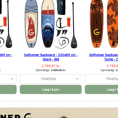
x84 cm -
GoRunner Supboard - 320x84 cm -
GoRunner Supboar
Shark - Blå
Turtle -
2.799,97 kr.
2.799,9
.
Oprindeligt:
3.999,95 kr.
Oprindeligt:
3
OneSize
OneSi
Læg i kurv
Læg i 