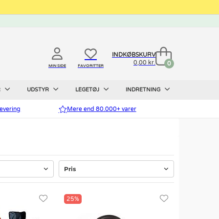
INDKØBSKURV
0,00 kr.
0
MIN SIDE
FAVORITTER
R
UDSTYR
LEGETØJ
INDRETNING
evering
Mere end 80.000+ varer
Pris
25%