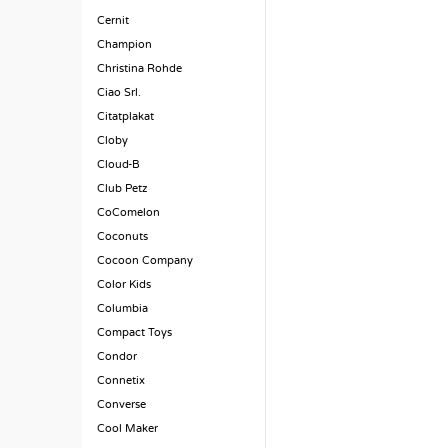
Cernit
Champion
Christina Rohde
Ciao Srl.
Citatplakat
Cloby
Cloud-B
Club Petz
CoComelon
Coconuts
Cocoon Company
Color Kids
Columbia
Compact Toys
Condor
Connetix
Converse
Cool Maker