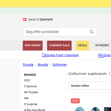
Send til
Danmark
50% RABAT
SUMMER SALE
DEALS
NYHEDER
Gratis fragt i Danmark
Grat
Forside
Brands
GoRunner
GoRunner supboards
BRANDS
2GO
Sorter efter
3 Sprouts
4D Puzzles
4M
30%
5 Surprise
A Big Hug Book