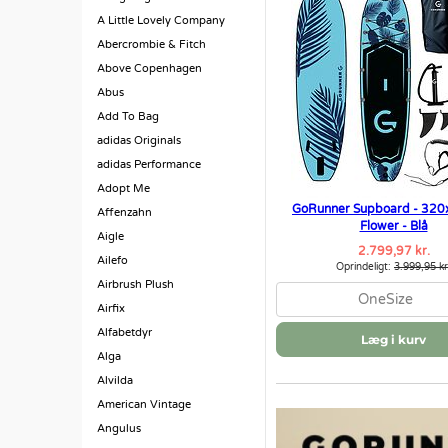
A Little Lovely Company
Abercrombie & Fitch
Above Copenhagen
Abus
Add To Bag
adidas Originals
adidas Performance
Adopt Me
GoRunner Supboard - 320
Affenzahn
Flower - Blå
Aigle
2.799,97 kr.
Ailefo
Oprindeligt:
3.999,95 kr
Airbrush Plush
OneSize
Airfix
Alfabetdyr
Læg i kurv
Alga
Alvilda
American Vintage
Angulus