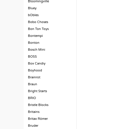
Bloomingville
Bluey
bObles
Bobo Choses
Bon Ton Toys
Bontempi
Bonton
Bosch Mini
BOSS
Box Candiy
Boyhood
Brainrot
Braun
Bright Starts
BRIO
Bristle Blocks
Britains
Britax Römer
Bruder