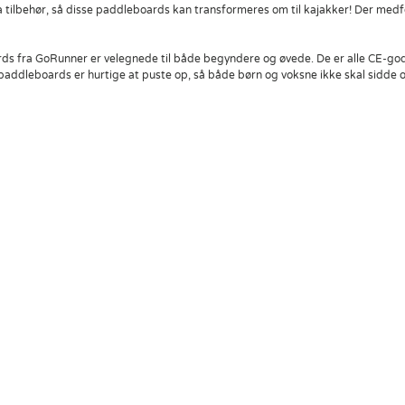
ilbehør, så disse paddleboards kan transformeres om til kajakker! Der medføl
ds fra GoRunner er velegnede til både begyndere og øvede. De er alle CE-god
addleboards er hurtige at puste op, så både børn og voksne ikke skal sidde 