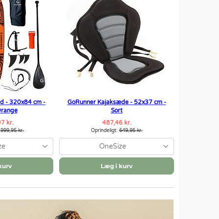
d - 320x84 cm -
GoRunner Kajaksæde - 52x37 cm -
 Orange
Sort
7 kr.
487,46 kr.
.999,95 kr.
Oprindeligt:
649,95 kr.
ze
OneSize
kurv
Læg i kurv