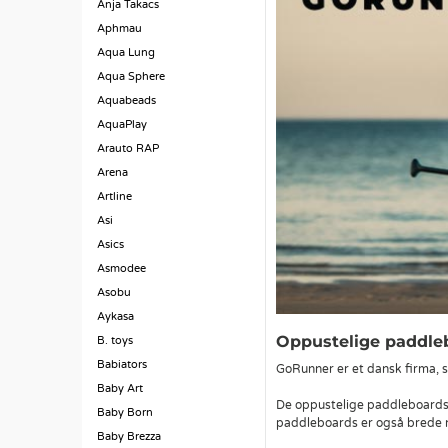
Anja Takacs
Aphmau
Aqua Lung
Aqua Sphere
Aquabeads
AquaPlay
Arauto RAP
Arena
Artline
Asi
Asics
Asmodee
Asobu
Aykasa
Oppustelige paddle
B. toys
Babiators
GoRunner er et dansk firma, s
Baby Art
De oppustelige paddleboards ko
Baby Born
paddleboards er også brede n
Baby Brezza