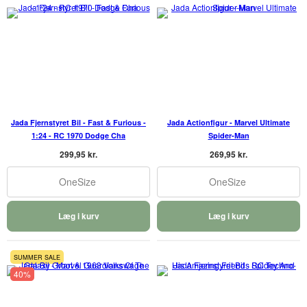
Jada Fjernstyret Bil - Fast & Furious -
Jada Actionfigur - Marvel Ultimate
1:24 - RC 1970 Dodge Cha
Spider-Man
299,95 kr.
269,95 kr.
OneSize
OneSize
Læg i kurv
Læg i kurv
SUMMER SALE
40%