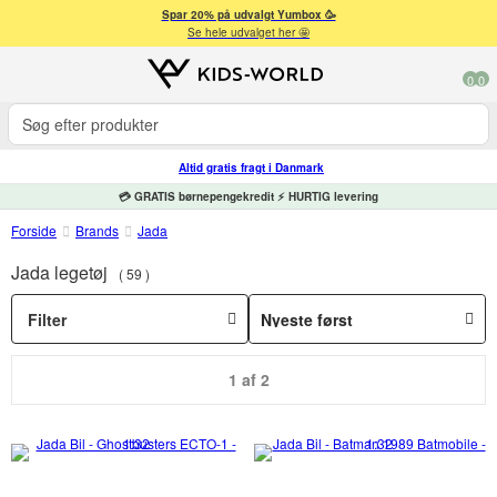
Spar 20% på udvalgt Yumbox 🥳
Se hele udvalget her 🤩
0
0
Altid gratis fragt i Danmark
💳 GRATIS børnepengekredit ⚡ HURTIG levering
Forside
Brands
Jada
Jada legetøj
59
Filter
1 af 2