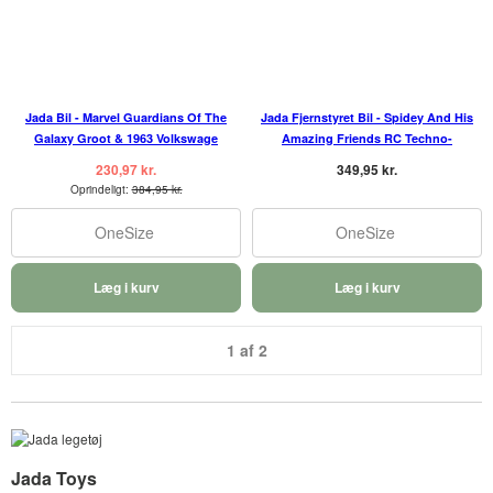
Jada Bil - Marvel Guardians Of The
Jada Fjernstyret Bil - Spidey And His
Galaxy Groot & 1963 Volkswage
Amazing Friends RC Techno-
230,97 kr.
349,95 kr.
Oprindeligt:
384,95 kr.
OneSize
OneSize
Læg i kurv
Læg i kurv
1 af 2
Jada Toys