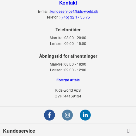
Kontakt
Man kan finde Hot Focus’ produkter i mange butikker internationalt, fra
E-mail:
kundeservice@kids-world.dk
legetøjsbutikker, gavebutikker og specialbutikker.
Telefon:
(+45) 32 17 35 75
Telefontider
Man-fre:
08:00 - 20:00
Lør-søn:
09:00 - 15:00
Man-fre:
08:00 - 18:00
Lør-søn:
09:00 - 12:00
Fortryd aftale
Kids-world ApS
CVR: 44169134
Kundeservice