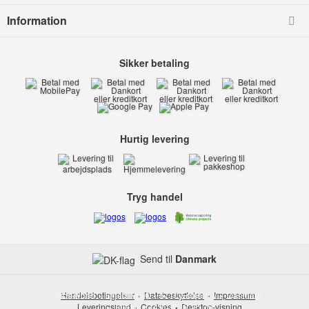
Information
Sikker betaling
Hurtig levering
Tryg handel
Send til
Danmark
Kids-world
Handelsbetingelser
Smedevej 6
Databeskyttelse
6710 Esbjerg V
Impressum
Danmark
Leveringsland
Telefon:
Cookies
(+45) 32 17 35 75
Desktop-visning