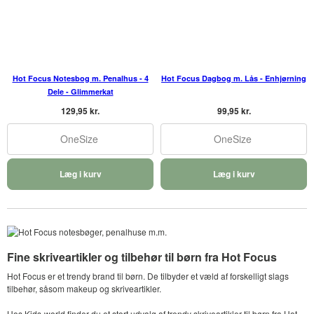
Hot Focus Notesbog m. Penalhus - 4
Hot Focus Dagbog m. Lås - Enhjørning
Dele - Glimmerkat
129,95 kr.
99,95 kr.
OneSize
OneSize
Læg i kurv
Læg i kurv
Fine skriveartikler og tilbehør til børn fra Hot Focus
Hot Focus er et trendy brand til børn. De tilbyder et væld af forskelligt slags
tilbehør, såsom makeup og skriveartikler.
Hos Kids-world finder du et stort udvalg af trendy skriveartikler til børn fra Hot