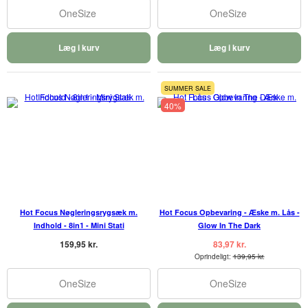
OneSize
OneSize
Læg i kurv
Læg i kurv
SUMMER SALE
40%
Hot Focus Nøgleringsrygsæk m.
Hot Focus Opbevaring - Æske m. Lås -
Indhold - 8in1 - Mini Stati
Glow In The Dark
159,95 kr.
83,97 kr.
Oprindeligt:
139,95 kr.
OneSize
OneSize