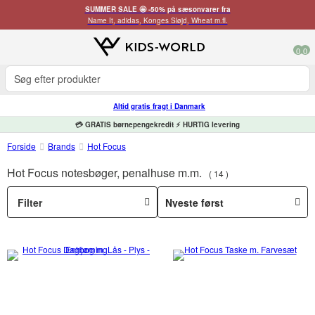
SUMMER SALE 🤩 -50% på sæsonvarer fra
Name It, adidas, Konges Sløjd, Wheat m.fl.
0
0
Altid gratis fragt i Danmark
💳 GRATIS børnepengekredit ⚡ HURTIG levering
Forside
Brands
Hot Focus
Hot Focus notesbøger, penalhuse m.m.
14
Filter