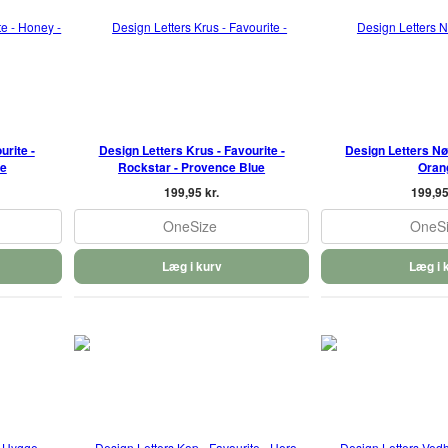
urite -
Design Letters Krus - Favourite -
Design Letters Nøg
le
Rockstar - Provence Blue
Oran
199,95 kr.
199,95
OneSize
OneS
Læg i kurv
Læg i 