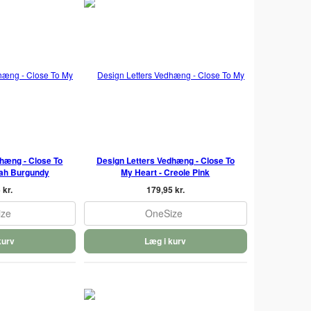
hæng - Close To
Design Letters Vedhæng - Close To
rah Burgundy
My Heart - Creole Pink
 kr.
179,95 kr.
ize
OneSize
kurv
Læg i kurv