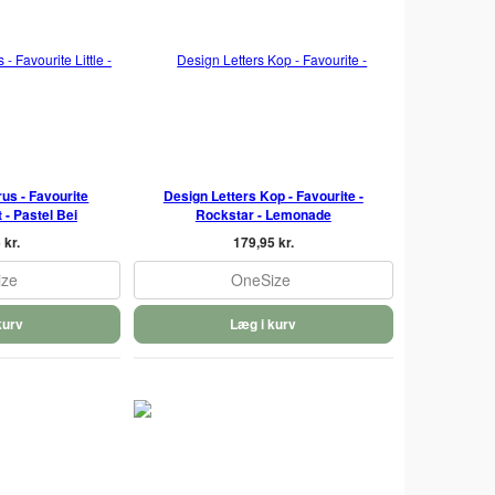
us - Favourite
Design Letters Kop - Favourite -
at - Pastel Bei
Rockstar - Lemonade
 kr.
179,95 kr.
ize
OneSize
kurv
Læg i kurv