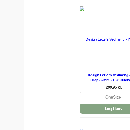
Design Letters Vedhæng -
Drop - 5mm - 18k Guldb
299,95 kr.
OneSize
Læg i kurv