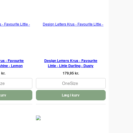
us - Favourite
Design Letters Krus - Favourite
unshine - Lemon
Little - Little Darling - Dusty
 kr.
179,95 kr.
ize
OneSize
kurv
Læg i kurv