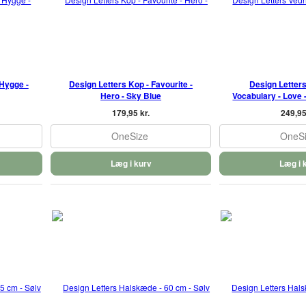
 Hygge -
Design Letters Kop - Favourite -
Design Letter
Hero - Sky Blue
Vocabulary - Love 
179,95 kr.
249,95
OneSize
OneS
Læg i kurv
Læg i 