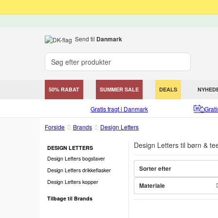
Send til
Danmark
50% RABAT
SUMMER SALE
DEALS
NYHED
Gratis fragt i Danmark
Grat
Forside
Brands
Design Letters
Design Letters til børn & te
DESIGN LETTERS
Design Letters bogstaver
Sorter efter
Design Letters drikkeflasker
Design Letters kopper
Materiale
Tilbage til Brands