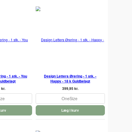
ng - 1 stk. - You
Design Letters Ørering - 1 stk. -
uldbelagt
Happy - 18 k Guldbelagt
 kr.
399,95 kr.
ize
OneSize
kurv
Læg i kurv