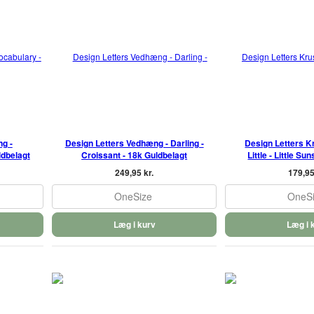
g -
Design Letters Vedhæng - Darling -
Design Letters Kr
ldbelagt
Croissant - 18k Guldbelagt
Little - Little S
249,95 kr.
179,95
OneSize
OneS
Læg i kurv
Læg i 