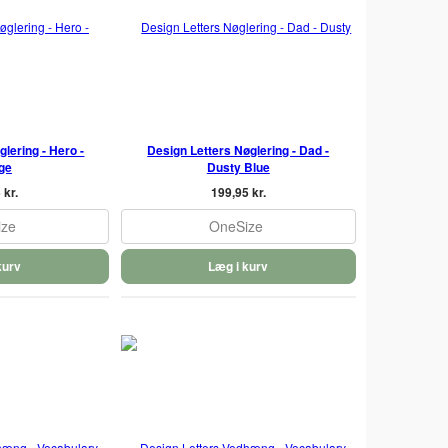
lering - Hero -
Design Letters Nøglering - Dad -
ge
Dusty Blue
 kr.
199,95 kr.
ize
OneSize
kurv
Læg i kurv