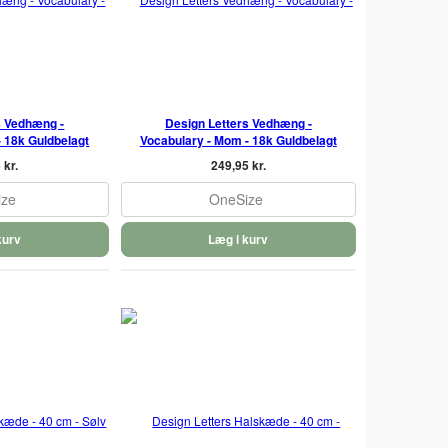
s Vedhæng -
Design Letters Vedhæng -
- 18k Guldbelagt
Vocabulary - Mom - 18k Guldbelagt
 kr.
249,95 kr.
ize
OneSize
kurv
Læg i kurv