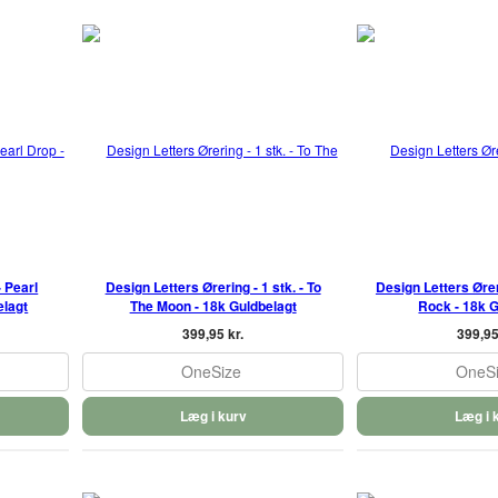
 Pearl
Design Letters Ørering - 1 stk. - To
Design Letters Øreri
elagt
The Moon - 18k Guldbelagt
Rock - 18k G
399,95 kr.
399,95
OneSize
OneS
Læg i kurv
Læg i 