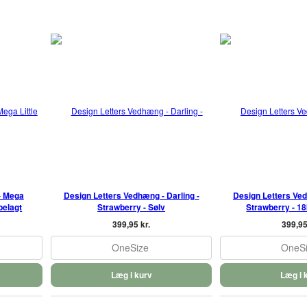
- Mega
Design Letters Vedhæng - Darling -
Design Letters Ved
belagt
Strawberry - Sølv
Strawberry - 18
399,95 kr.
399,95
OneSize
OneS
Læg i kurv
Læg i 