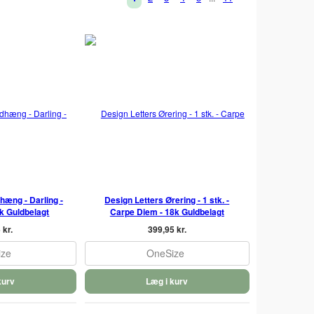
hæng - Darling -
Design Letters Ørering - 1 stk. -
k Guldbelagt
Carpe Diem - 18k Guldbelagt
 kr.
399,95 kr.
ize
OneSize
kurv
Læg i kurv