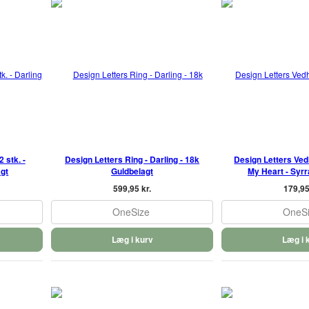
 stk. -
Design Letters Ring - Darling - 18k
Design Letters Ved
agt
Guldbelagt
My Heart - Syr
599,95 kr.
179,95
OneSize
OneS
Læg i kurv
Læg i 