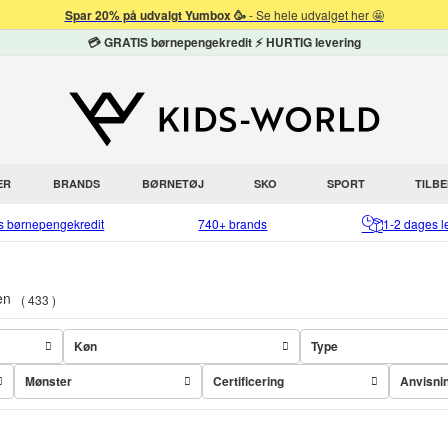
Spar 20% på udvalgt Yumbox 🥳
- Se hele udvalget her 🤩
💳 GRATIS børnepengekredit ⚡ HURTIG levering
ER
BRANDS
BØRNETØJ
SKO
SPORT
TILB
is børnepengekredit
740+ brands
1-2 dages l
en
433
Køn
Type
Mønster
Certificering
Anvisni