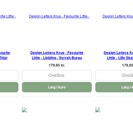
ourite
Design Letters Krus - Favourite
Design Letters Kr
Thist
Little - Liebling - Syrrah Burgu
Little - Lille Sk
179,95 kr.
179,95
OneSize
OneS
Læg i kurv
Læg i 