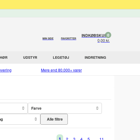
0
INDKØBSKURV
MIN SIDE
FAVORITTER
0,00 kr.
EHØR
UDSTYR
LEGETØJ
INDRETNING
evering
Mere end 80.000+ varer
Farve
Alle filtre
ng
1
2
3
4
5
11
...