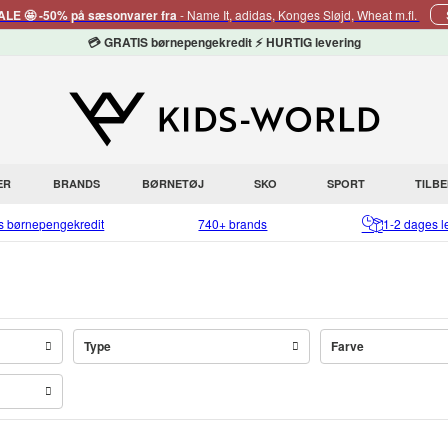
E 🤩 -50% på sæsonvarer fra
- Name It, adidas, Konges Sløjd, Wheat m.fl.
💳 GRATIS børnepengekredit ⚡ HURTIG levering
ER
BRANDS
BØRNETØJ
SKO
SPORT
TILB
is børnepengekredit
740+ brands
1-2 dages l
Type
Farve