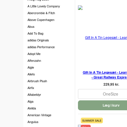
A Little Lovely Company
Abercrombie & Fitch
Above Copenhagen
Abus
Add To Bag
adidas Originals
adidas Performance
Adopt Me
Affenzahn
Aigle
Gift In A Tin Legesæt - Lea
Ailefo
- Great Railway Expr
Airbrush Plush
229,95 kr.
Airfix
OneSize
Alfabetdyr
Alga
Læg i kurv
Alvilda
American Vintage
SUMMER SALE
Angulus