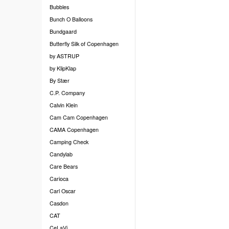
Bubbles
Bunch O Balloons
Bundgaard
Butterfly Silk of Copenhagen
by ASTRUP
by KlipKlap
By Stær
C.P. Company
Calvin Klein
Cam Cam Copenhagen
CAMA Copenhagen
Camping Check
Candylab
Care Bears
Carioca
Carl Oscar
Casdon
CAT
CeLaVi