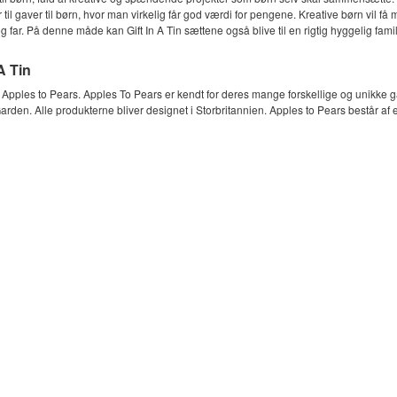
til gaver til børn, hvor man virkelig får god værdi for pengene. Kreative børn vil f
 far. På denne måde kan Gift In A Tin sættene også blive til en rigtig hyggelig famili
A Tin
 Apples to Pears. Apples To Pears er kendt for deres mange forskellige og unikke gav
arden. Alle produkterne bliver designet i Storbritannien. Apples to Pears består af et