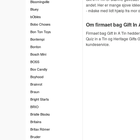
Bloomingville
andet. Her er mange sjove idéer 
Bluey
- måske med lidt hjælp fra mor og
bObles
Om firmaet bag Gift In 
Bobo Choses
Bon Ton Toys
Firmaet bag Gift In A Tin hedder
Quiz in a Tin og Heritage Gifts G
Bontempi
kundeservice.
Bonton
Bosch Mini
BOSS
Box Candiy
Boyhood
Brainrot
Braun
Bright Starts
BRIO
Bristle Blocks
Britains
Britax Römer
Bruder