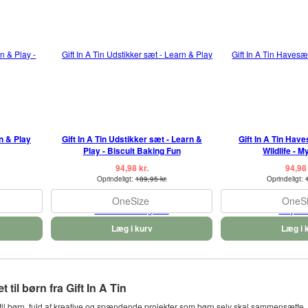
rn & Play
Gift In A Tin Udstikker sæt - Learn &
Gift In A Tin Hav
Play - Biscuit Baking Fun
Wildlife - 
94,98 kr.
94,98 
Oprindeligt:
189,95 kr.
Oprindeligt:
OneSize
OneS
Læg i kurv
Læg i 
 til børn fra Gift In A Tin
 til børn, fuld af kreative og spændende projekter som børn selv skal sammensætt