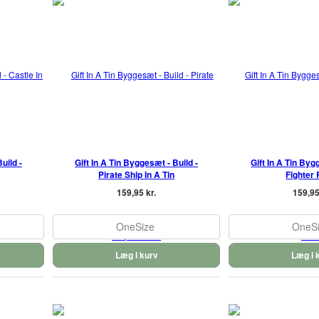
uild -
Gift In A Tin Byggesæt - Build -
Gift In A Tin Byg
Pirate Ship In A Tin
Fighter 
159,95 kr.
159,95
OneSize
OneS
Læg i kurv
Læg i 