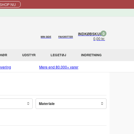
SHOP NU
0
INDKØBSKURV
MIN SIDE
FAVORITTER
0,00 kr.
EHØR
UDSTYR
LEGETØJ
INDRETNING
evering
Mere end 80.000+ varer
Materiale