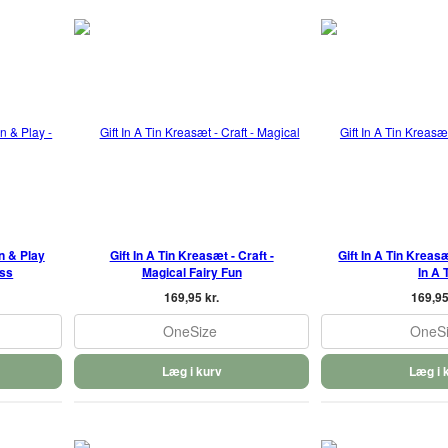
rn & Play
Gift In A Tin Kreasæt - Craft -
Gift In A Tin Kreasæ
ess
Magical Fairy Fun
In A 
169,95 kr.
169,95
OneSize
OneS
Læg i kurv
Læg i 