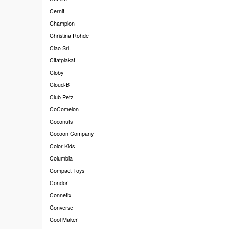
Cernit
Champion
Christina Rohde
Ciao Srl.
Citatplakat
Cloby
Cloud-B
Club Petz
CoComelon
Coconuts
Cocoon Company
Color Kids
Columbia
Compact Toys
Condor
Connetix
Converse
Cool Maker