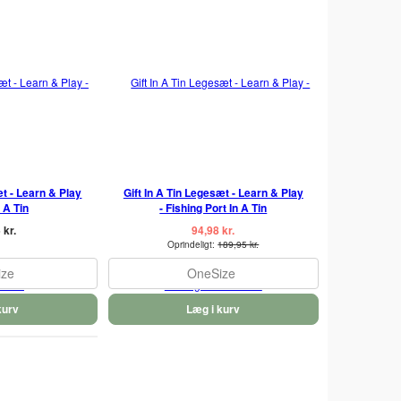
æt - Learn & Play
Gift In A Tin Legesæt - Learn & Play
 A Tin
- Fishing Port In A Tin
 kr.
94,98 kr.
Oprindeligt:
189,95 kr.
ize
OneSize
kurv
Læg i kurv