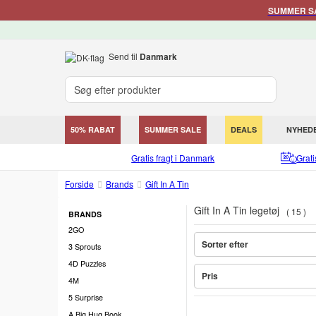
SUMMER SAL
Send til
Danmark
50% RABAT
SUMMER SALE
DEALS
NYHED
Gratis fragt i Danmark
Grat
Forside
Brands
Gift In A Tin
Gift In A Tin legetøj
15
BRANDS
2GO
Sorter efter
3 Sprouts
4D Puzzles
Pris
4M
5 Surprise
A Big Hug Book