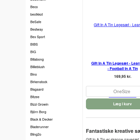
Beco
beotkkot
BeSafe
Bestway
Bex Sport
BIBS
BIG
Billabong
Gift In A Tin Legesæt - Lea
Billieblush
- Football In A Tin
Bino
169,95 kr.
Birkenstock
Bisgaard
OneSize
Bitzee
Læg i kurv
Bizzi Growin
Björn Borg
Black & Decker
Bladerunner
Fantastiske kreative sæt
Bling2o
Gift In A Tin er skønne gavesæt