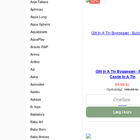
50%
Anja Takacs
Aphmau
Aqua Lung
Aqua Sphere
Aquabeads
AquaPlay
Arauto RAP
Arena
Artline
Asi
Gift In A Tin Byggesæt - B
Castle In A Tin
Asics
94,98 kr.
Asmodee
Oprindeligt:
189,95 kr.
Asobu
OneSize
Aykasa
B. toys
Læg i kurv
Babiators
Baby Art
Baby Born
Baby Brezza