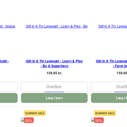
uild -
Gift In A Tin Legesæt - Learn & Play
Gift In A Tin Leges
- Be A Superhero
- Farm In
159,95 kr.
159,95
OneSize
OneS
Læg i kurv
Læg i 
SUMMER SALE
SUMMER SALE
50%
50%