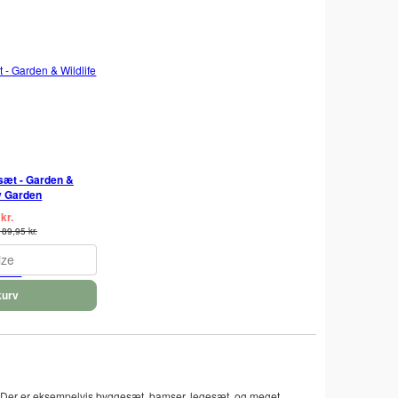
esæt - Garden &
My Garden
kr.
189,95 kr.
ize
kurv
e. Der er eksempelvis byggesæt, bamser, legesæt, og meget