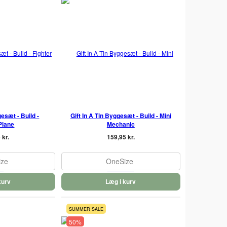
gesæt - Build -
Gift In A Tin Byggesæt - Build - Mini
Plane
Mechanic
 kr.
159,95 kr.
ize
OneSize
kurv
Læg i kurv
SUMMER SALE
50%