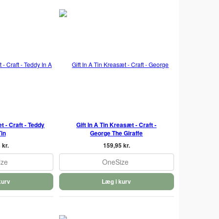
t - Craft - Teddy
Gift In A Tin Kreasæt - Craft -
Tin
George The Giraffe
 kr.
159,95 kr.
ize
OneSize
kurv
Læg i kurv