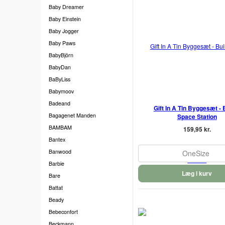
Baby Dreamer
Baby Einstein
Baby Jogger
Baby Paws
BabyBjörn
BabyDan
BaByLiss
Babymoov
Badeand
Gift In A Tin Byggesæt - B
Bagagenet Manden
Space Station
BAMBAM
159,95 kr.
Bantex
Banwood
OneSize
Barbie
Læg i kurv
Bare
Battat
Beady
Bebeconfort
Beckmann