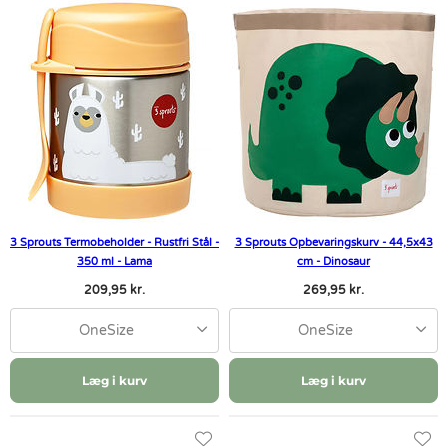
3 Sprouts Termobeholder - Rustfri Stål -
3 Sprouts Opbevaringskurv - 44,5x43
350 ml - Lama
cm - Dinosaur
209,95 kr.
269,95 kr.
OneSize
OneSize
Læg i kurv
Læg i kurv