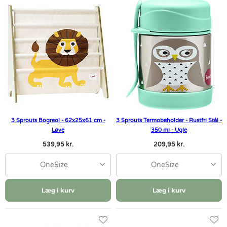
3 Sprouts Bogreol - 62x25x61 cm -
3 Sprouts Termobeholder - Rustfri Stål -
Løve
350 ml - Ugle
539,95 kr.
209,95 kr.
OneSize
OneSize
Læg i kurv
Læg i kurv