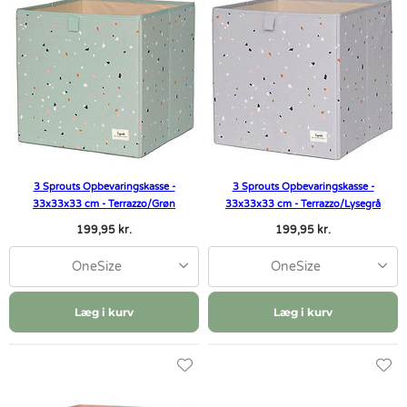
3 Sprouts Opbevaringskasse -
3 Sprouts Opbevaringskasse -
33x33x33 cm - Terrazzo/Grøn
33x33x33 cm - Terrazzo/Lysegrå
199,95 kr.
199,95 kr.
OneSize
OneSize
Læg i kurv
Læg i kurv