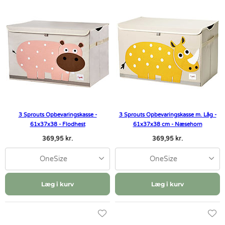
3 Sprouts Opbevaringskasse -
3 Sprouts Opbevaringskasse m. Låg -
61x37x38 - Flodhest
61x37x38 cm - Næsehorn
369,95 kr.
369,95 kr.
OneSize
OneSize
Læg i kurv
Læg i kurv