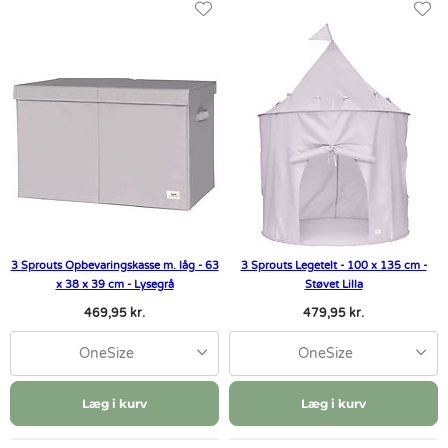
3 Sprouts Opbevaringskasse m. låg - 63
3 Sprouts Legetelt - 100 x 135 cm -
x 38 x 39 cm - Lysegrå
Støvet Lilla
469,95 kr.
479,95 kr.
OneSize
OneSize
Læg i kurv
Læg i kurv