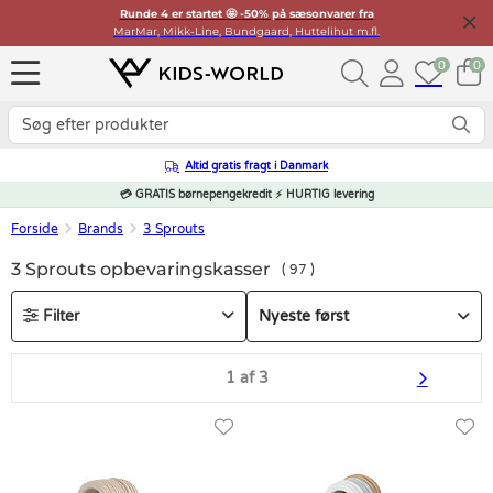
Runde 4 er startet 🤩 -50% på sæsonvarer fra
MarMar, Mikk-Line, Bundgaard, Huttelihut m.fl.
0
0
Altid gratis fragt i Danmark
💳 GRATIS børnepengekredit ⚡ HURTIG levering
Forside
Brands
3 Sprouts
3 Sprouts opbevaringskasser
97
Filter
1 af 3