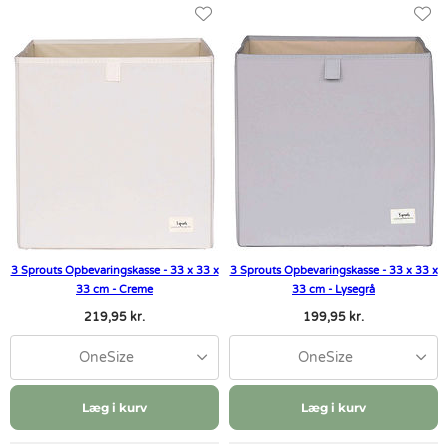
3 Sprouts Opbevaringskasse - 33 x 33 x
3 Sprouts Opbevaringskasse - 33 x 33 x
33 cm - Creme
33 cm - Lysegrå
219,95 kr.
199,95 kr.
OneSize
OneSize
Læg i kurv
Læg i kurv