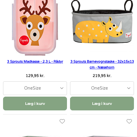
3 Sprouts Madkasse - 2,3 L - Rådyr
3 Sprouts Barnevognstaske - 32x15x13
cm - Næsehorn
129,95 kr.
219,95 kr.
OneSize
OneSize
Læg i kurv
Læg i kurv