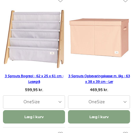
3 Sprouts Bogreol - 62 x 25 x 61 cm -
3 Sprouts Opbevaringskasse m. låg - 63
Lysegrå
x 38 x 39 cm - Ler
599,95 kr.
469,95 kr.
OneSize
OneSize
Læg i kurv
Læg i kurv