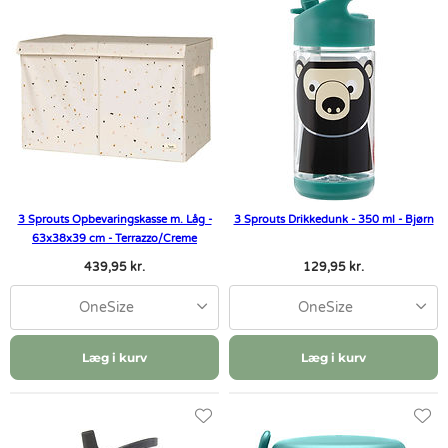
3 Sprouts Opbevaringskasse m. Låg -
3 Sprouts Drikkedunk - 350 ml - Bjørn
63x38x39 cm - Terrazzo/Creme
439,95 kr.
129,95 kr.
OneSize
OneSize
Læg i kurv
Læg i kurv