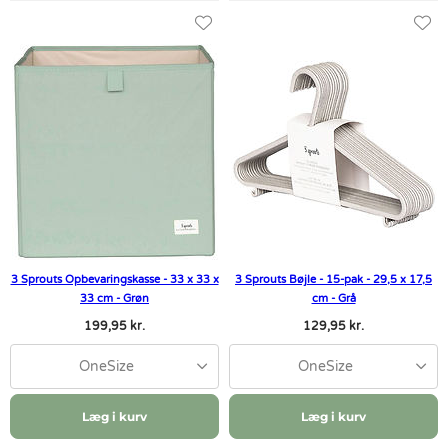
3 Sprouts Opbevaringskasse - 33 x 33 x
3 Sprouts Bøjle - 15-pak - 29,5 x 17,5
33 cm - Grøn
cm - Grå
199,95 kr.
129,95 kr.
OneSize
OneSize
Læg i kurv
Læg i kurv