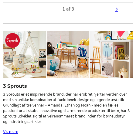
1 af 3
3 Sprouts
3 Sprouts er et inspirerende brand, der har erobret hjerter verden over
med sin unikke kombination af funktionelt design og legende æstetik.
Grundlagt af tre venner - Amanda, Ethan og Noah - med en fælles
passion for at skabe innovative og charmerende produkter til børn, har 3
Sprouts udviklet sig til et velrenommeret brand inden for børneudstyr
og indretningsartikler.
Vis mere
Historien om 3 Sprouts begyndte med en simpel idé: at kombinere