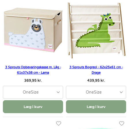
3 Sprouts Opbevaringskasse m. Låg -
3 Sprouts Bogreol - 62x25x61 cm -
61x37x38 cm - Lama
Drage
369,95 kr.
439,95 kr.
OneSize
OneSize
Læg i kurv
Læg i kurv