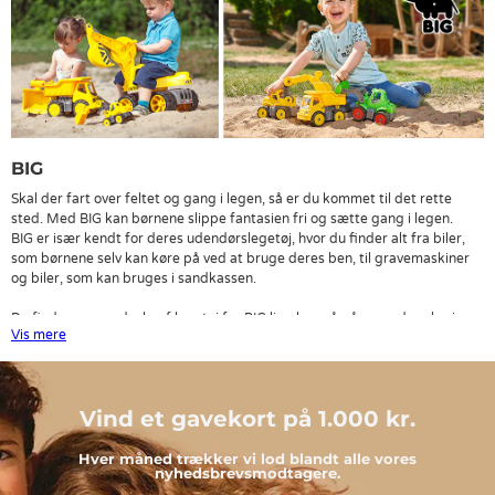
BIG
Skal der fart over feltet og gang i legen, så er du kommet til det rette
sted. Med BIG kan børnene slippe fantasien fri og sætte gang i legen.
BIG er især kendt for deres udendørslegetøj, hvor du finder alt fra biler,
som børnene selv kan køre på ved at bruge deres ben, til gravemaskiner
og biler, som kan bruges i sandkassen.
Du finder vores udvalg af legetøj fra BIG lige her, så gå op opdagelse i
Vis mere
vores sortiment fra BIG og se, om der ikke er noget, der kan få de store
smil frem hos den lille derhjemme.
Hold dig opdateret på aktuelle tilbud på BIG
Vind et gavekort på 1.000 kr.
Vi har gjort det nemt, så du nemt kan holde dig opdateret på vores
aktuelle BIG tilbud. Du kan både modtage nyheder om BIG tilbud på
Hver måned trækker vi lod blandt alle vores
nyhedsbrevsmodtagere.
mail, hvis du tilmelder dig vores nyhedsbrev, eller du kan følge os på