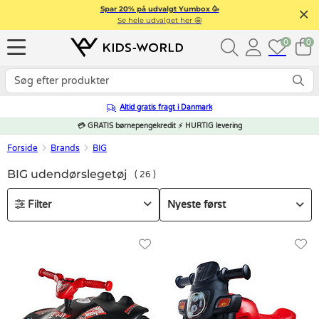
Spar 20% på udvalgt Yumbox 🥳
Se hele udvalget her 🤩
0
0
Altid gratis fragt i Danmark
💳 GRATIS børnepengekredit ⚡ HURTIG levering
Forside
Brands
BIG
BIG udendørslegetøj
26
Filter