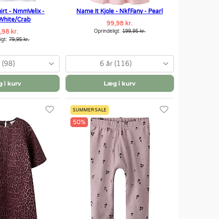
irt - NmmVelix -
Name It Kjole - NkfFany - Pearl
 White/Crab
99,98 kr.
,98 kr.
Oprindeligt:
199,95 kr.
igt:
79,95 kr.
 (98)
6 år (116)
 i kurv
Læg i kurv
SUMMER SALE
50%