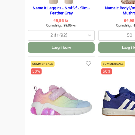
Name It Leggins - NmfSif - Slim -
Name It Body l/æ
Feather Gray
Mushr
49,98 kr.
64,98 
Oprindeligt:
99,95 kr.
Oprindeligt:
1
2 år (92)
50
Læg i kurv
Læg i 
SUMMER SALE
SUMMER SALE
50%
50%