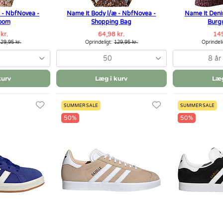
 - NbfNovea -
Name It Body l/æ - NbfNovea -
Name It Deni
oom
Shopping Bag
Burg
kr.
64,98 kr.
149
29,95 kr.
Oprindeligt:
129,95 kr.
Oprindel
50
8 år
kurv
Læg i kurv
Læg
SUMMER SALE
SUMMER SALE
50%
50%