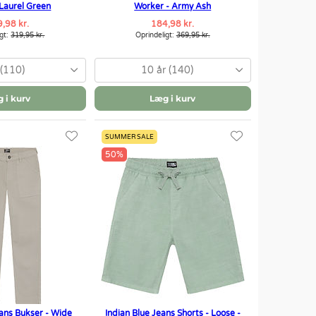
 Laurel Green
Worker - Army Ash
,98 kr.
184,98 kr.
igt:
319,95 kr.
Oprindeligt:
369,95 kr.
 (110)
10 år (140)
 i kurv
Læg i kurv
SUMMER SALE
50%
eans Bukser - Wide
Indian Blue Jeans Shorts - Loose -