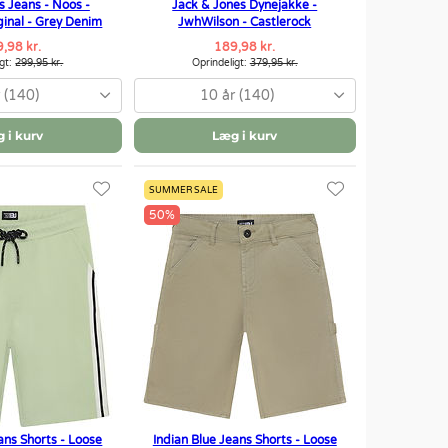
s Jeans - Noos -
Jack & Jones Dynejakke -
ginal - Grey Denim
JwhWilson - Castlerock
,98 kr.
189,98 kr.
igt:
299,95 kr.
Oprindeligt:
379,95 kr.
 (140)
10 år (140)
 i kurv
Læg i kurv
SUMMER SALE
50%
ans Shorts - Loose
Indian Blue Jeans Shorts - Loose