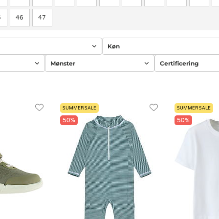
5
46
47
Køn
Mønster
Certificering
SUMMER SALE
SUMMER SALE
50%
50%