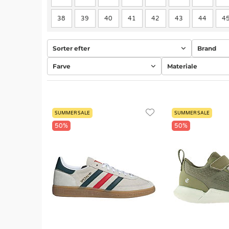
38
39
40
41
42
43
44
4
Sorter efter
Brand
Farve
Materiale
SUMMER SALE
SUMMER SALE
50%
50%