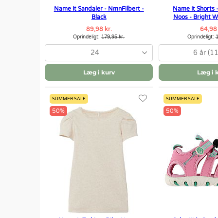
Name It Sandaler - NmnFilbert -
Name It Shorts 
Black
Noos - Bright W
89,98 kr.
64,98 
Oprindeligt:
179,95 kr.
Oprindeligt:
1
24
6 år (1
Læg i kurv
Læg i 
SUMMER SALE
SUMMER SALE
50%
50%