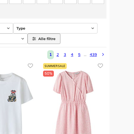
Type
Alle filtre
1
2
3
4
5
439
...
SUMMER SALE
50%