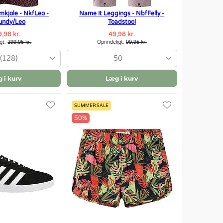
mkjole - NkfLeo -
Name It Leggings - NbfFelly -
undy/Leo
Toadstool
,98 kr.
49,98 kr.
igt:
299,95 kr.
Oprindeligt:
99,95 kr.
 (128)
50
 i kurv
Læg i kurv
SUMMER SALE
50%