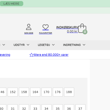
LÆS MERE
INDKØBSKURV
0,00 kr.
0
MIN SIDE
FAVORITTER
R
UDSTYR
LEGETØJ
INDRETNING
evering
Mere end 80.000+ varer
146
152
158
164
170
176
188
30
31
32
33
34
35
36
37