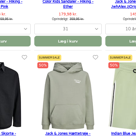
ler - Hiking -
Color Kids Sandaler - Hiking -
Jack & Jone
 Pink
Ether
JwhAlex JjOri
 kr.
179,98 kr.
149
59,95 kr.
Oprindeligt:
359,95 kr.
Oprindel
31
10 år
kurv
Læg i kurv
Læg
SUMMER SALE
SUMMER SALE
50%
50%
 Skjorte -
Jack & Jones Hættetrøje -
Indian Blue Je