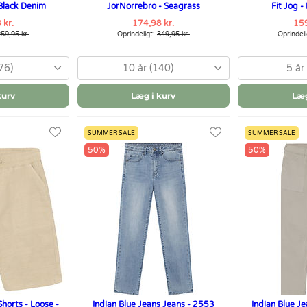
Black Denim
JorNorrebro - Seagrass
Fit Jog -
 kr.
174,98 kr.
159
59,95 kr.
Oprindeligt:
349,95 kr.
Oprindel
76)
10 år (140)
5 år
kurv
Læg i kurv
Læg
SUMMER SALE
SUMMER SALE
50%
50%
Shorts - Loose -
Indian Blue Jeans Jeans - 2553
Indian Blue J