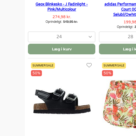
Geox Blinkesko - J Fadinlight -
adidas Performan
Pink/Multicolour
Court 00
Selubl/Owhi
274,98 kr.
Oprindeligt:
549,95 kr.
199,98
Oprindeligt:
3
24
28
Læg i kurv
Læg i 
SUMMER SALE
SUMMER SALE
50%
50%