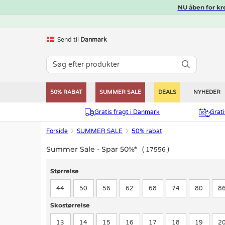
NU åben for kr
Send til
Danmark
50% RABAT
SUMMER SALE
DEALS
NYHEDER
Gratis fragt i Danmark
Grat
Forside
SUMMER SALE
50% rabat
Summer Sale - Spar 50%*
17556
Størrelse
Størrelse
44
50
56
62
68
74
80
8
Skostørrelse
Skostørrelse
13
14
15
16
17
18
19
2