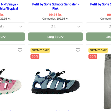
- NkfVinaya -
Petit by Sofie Schnoor Sandaler -
Petit by Sofie
hite/Tropical
Pink
kr.
99,98 kr.
99
29,95 kr.
Oprindeligt:
199,95 kr.
Oprindel
16)
24
kurv
Læg i kurv
Læg
SUMMER SALE
SUMMER SALE
50%
50%