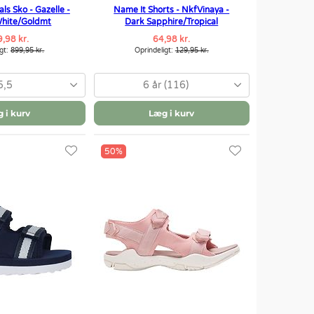
ls Sko - Gazelle -
Name It Shorts - NkfVinaya -
White/Goldmt
Dark Sapphire/Tropical
,98 kr.
64,98 kr.
igt:
899,95 kr.
Oprindeligt:
129,95 kr.
5,5
6 år (116)
 i kurv
Læg i kurv
50%