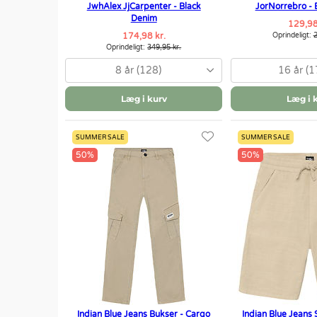
JwhAlex JjCarpenter - Black
JorNorrebro - 
Denim
129,98
174,98 kr.
Oprindeligt:
2
Oprindeligt:
349,95 kr.
8 år (128)
16 år (1
Læg i kurv
Læg i 
SUMMER SALE
SUMMER SALE
50%
50%
Indian Blue Jeans Bukser - Cargo
Indian Blue Jeans 