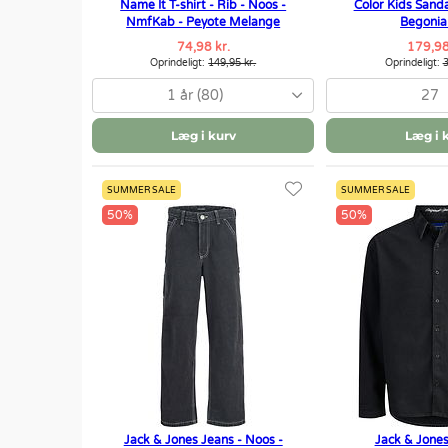
Name It T-shirt - Rib - Noos -
Color Kids Sanda
NmfKab - Peyote Melange
Begonia
74,98 kr.
179,98
Oprindeligt:
149,95 kr.
Oprindeligt:
3
1 år (80)
27
Læg i kurv
Læg i 
SUMMER SALE
SUMMER SALE
50%
50%
Jack & Jones Jeans - Noos -
Jack & Jones