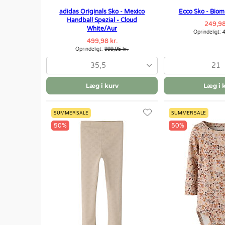
adidas Originals Sko - Mexico
Ecco Sko - Biom 
Handball Spezial - Cloud
249,98
White/Aur
Oprindeligt:
4
499,98 kr.
Oprindeligt:
999,95 kr.
35,5
21
Læg i kurv
Læg i 
SUMMER SALE
SUMMER SALE
50%
50%