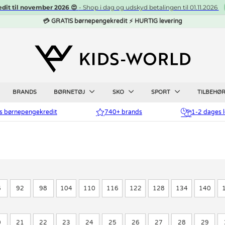
edit til november 2026 😍
- Shop i dag og udskyd betalingen til 01.11.2026
💳 GRATIS børnepengekredit ⚡ HURTIG levering
BRANDS
BØRNETØJ
SKO
SPORT
TILBEHØ
is børnepengekredit
740+ brands
1-2 dages l
6
92
98
104
110
116
122
128
134
140
0
21
22
23
24
25
26
27
28
29