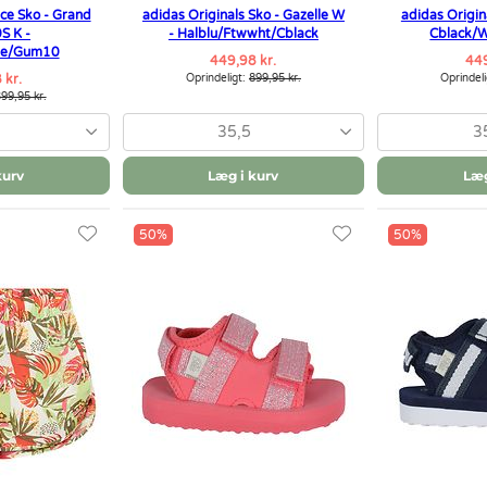
ce Sko - Grand
adidas Originals Sko - Gazelle W
adidas Origina
S K -
- Halblu/Ftwwht/Cblack
Cblack/
te/Gum10
449,98 kr.
449
 kr.
Oprindeligt:
899,95 kr.
Oprindel
99,95 kr.
35,5
3
kurv
Læg i kurv
Læg
50%
50%