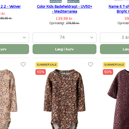
2.2 - Vetiver
Color Kids Badeheldragt - UV50+
Name It T-sh
- Mediterranea
Bright
 kr.
99,95 kr.
139,98 kr.
39
Oprindeligt:
279,95 kr.
Oprindel
74
3 år
kurv
Læg i kurv
Læg
SUMMER SALE
SUMMER SALE
50%
50%