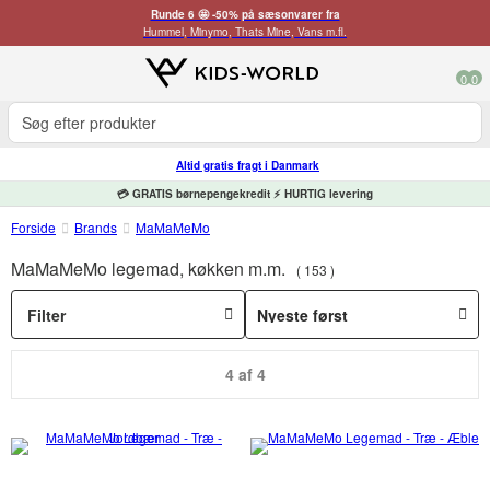
Runde 6 🤩 -50% på sæsonvarer fra
Hummel, Minymo, Thats Mine, Vans m.fl.
0
0
Altid gratis fragt i Danmark
💳 GRATIS børnepengekredit ⚡ HURTIG levering
Forside
Brands
MaMaMeMo
MaMaMeMo legemad, køkken m.m.
153
Filter
4 af 4