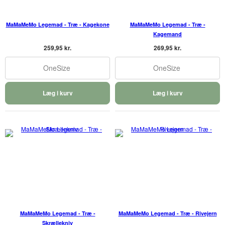
MaMaMeMo Legemad - Træ - Kagekone
MaMaMeMo Legemad - Træ -
Kagemand
259,95 kr.
269,95 kr.
OneSize
OneSize
Læg i kurv
Læg i kurv
MaMaMeMo Legemad - Træ -
MaMaMeMo Legemad - Træ - Rivejern
Skrællekniv