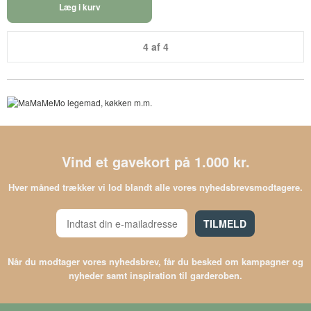
Læg i kurv
4 af 4
Vind et gavekort på 1.000 kr.
Hver måned trækker vi lod blandt alle vores nyhedsbrevsmodtagere.
TILMELD
Når du modtager vores nyhedsbrev, får du besked om kampagner og
nyheder samt inspiration til garderoben.