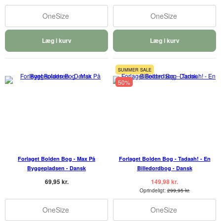
OneSize
OneSize
Læg i kurv
Læg i kurv
SUMMER SALE
50%
Forlaget Bolden Bog - Max På
Forlaget Bolden Bog - Tadaah! - En
Byggepladsen - Dansk
Billedordbog - Dansk
69,95 kr.
149,98 kr.
Oprindeligt:
299,95 kr.
OneSize
OneSize