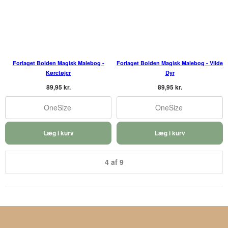
Forlaget Bolden Magisk Malebog -
Forlaget Bolden Magisk Malebog - Vilde
Køretøjer
Dyr
89,95 kr.
89,95 kr.
OneSize
OneSize
Læg i kurv
Læg i kurv
4 af 9