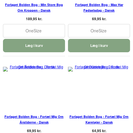
Forlaget Bolden Bog - Min Store Bog
Forlaget Bolden Bog - Max Har
Om Kroppen - Dansk
Fødselsdag - Dansk
189,95 kr.
69,95 kr.
OneSize
OneSize
Læg i kurv
Læg i kurv
Forlaget Bolden Bog - Fortæl Mig Om
Forlaget Bolden Bog - Fortæl Mig Om
Årstiderne - Dansk
Køretøjer - Dansk
69,95 kr.
64,95 kr.