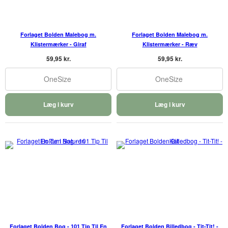
Forlaget Bolden Malebog m.
Forlaget Bolden Malebog m.
Klistermærker - Giraf
Klistermærker - Ræv
59,95 kr.
59,95 kr.
OneSize
OneSize
Læg i kurv
Læg i kurv
Forlaget Bolden Bog - 101 Tip Til En
Forlaget Bolden Billedbog - Tit-Tit! -