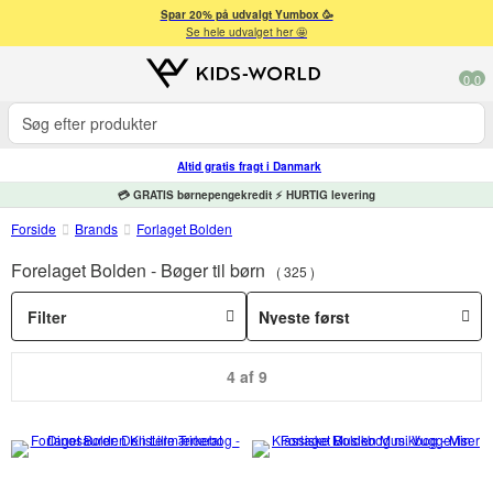
Spar 20% på udvalgt Yumbox 🥳
Se hele udvalget her 🤩
0
0
Altid gratis fragt i Danmark
💳 GRATIS børnepengekredit ⚡ HURTIG levering
Forside
Brands
Forlaget Bolden
Forelaget Bolden - Bøger til børn
325
Filter
4 af 9