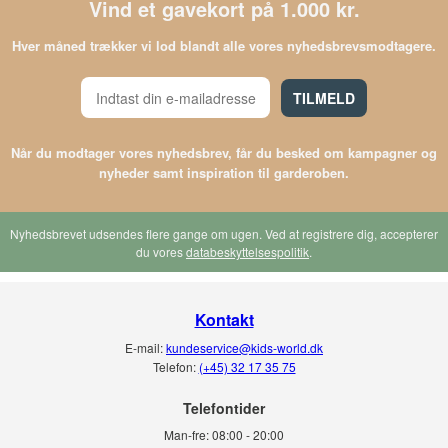
Vind et gavekort på 1.000 kr.
Hver måned trækker vi lod blandt alle vores nyhedsbrevsmodtagere.
TILMELD
Når du modtager vores nyhedsbrev, får du besked om kampagner og
nyheder samt inspiration til garderoben.
Nyhedsbrevet udsendes flere gange om ugen. Ved at registrere dig, accepterer
du vores
databeskyttelsespolitik
.
Kontakt
E-mail:
kundeservice@kids-world.dk
Telefon:
(+45) 32 17 35 75
Telefontider
Man-fre:
08:00 - 20:00