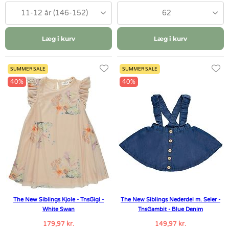
11-12 år (146-152)
62
Læg i kurv
Læg i kurv
SUMMER SALE
SUMMER SALE
40%
40%
The New Siblings Kjole - TnsGigi -
The New Siblings Nederdel m. Seler -
White Swan
TnsGambit - Blue Denim
179,97 kr.
149,97 kr.