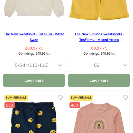
The New Sweatshirt - TnFalulia - White
The New Siblings Sweatshorts -
Swan
TnsFilimu - Misted Yellow
209,97 kr.
89,97 kr.
Oprindeligt:
349,95 kr.
Oprindeligt:
149,95 kr.
5-6 år (110-116)
62
Læg i kurv
Læg i kurv
SUMMER SALE
SUMMER SALE
55%
40%