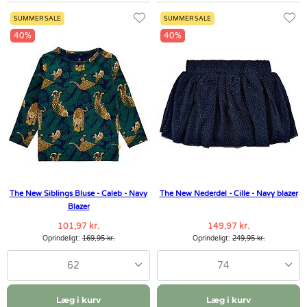
SUMMER SALE
SUMMER SALE
40%
40%
The New Siblings Bluse - Caleb - Navy
The New Nederdel - Cille - Navy blazer
Blazer
101,97 kr.
149,97 kr.
Oprindeligt:
169,95 kr.
Oprindeligt:
249,95 kr.
62
74
Læg i kurv
Læg i kurv