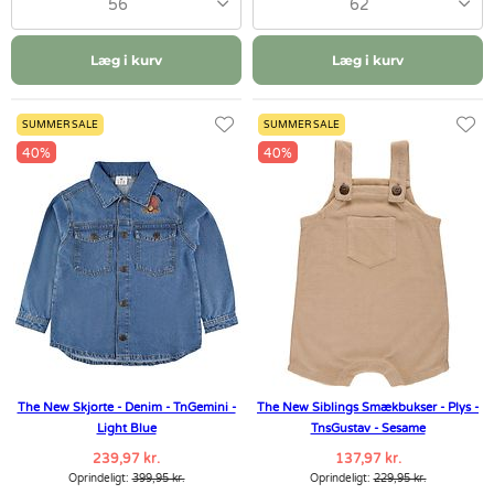
56
62
Læg i kurv
Læg i kurv
SUMMER SALE
SUMMER SALE
40%
40%
The New Skjorte - Denim - TnGemini -
The New Siblings Smækbukser - Plys -
Light Blue
TnsGustav - Sesame
239,97 kr.
137,97 kr.
Oprindeligt:
399,95 kr.
Oprindeligt:
229,95 kr.