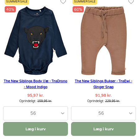
SUMMER SALE
SUMMER SALE
40%
60%
The New Siblings Body l/æ - TnsDrono
The New Siblings Bukser - TnsEwi -
- Mood Indigo
Ginger Snap
95,97 kr.
91,98 kr.
Oprindeligt:
159,95 kr.
Oprindeligt:
229,95 kr.
56
56
Læg i kurv
Læg i kurv