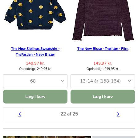
The New Siblings Sweatshirt -
The New Bluse - Tnelitter - Flint
TnsFastian - Navy Blazer
149,97 kr.
149,97 kr.
Oprindeligt:
249,95 kr.
Oprindeligt:
249,95 kr.
68
13-14 år (158-164)
Læg i kurv
Læg i kurv
22 af 25