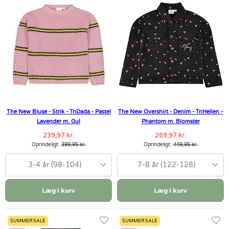
The New Bluse - Strik - TnDada - Pastel
The New Overshirt - Denim - TnHellen -
Lavender m. Gul
Phantom m. Blomster
239,97 kr.
269,97 kr.
Oprindeligt:
399,95 kr.
Oprindeligt:
449,95 kr.
3-4 år (98-104)
7-8 år (122-128)
Læg i kurv
Læg i kurv
SUMMER SALE
SUMMER SALE