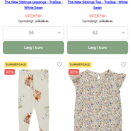
The New Siblings Leggings - TnsGoa -
The New Siblings Top - TnsGoa - White
White Swan
Swan
107,97 kr.
107,97 kr.
Oprindeligt:
179,95 kr.
Oprindeligt:
179,95 kr.
56
62
Læg i kurv
Læg i kurv
SUMMER SALE
SUMMER SALE
40%
40%