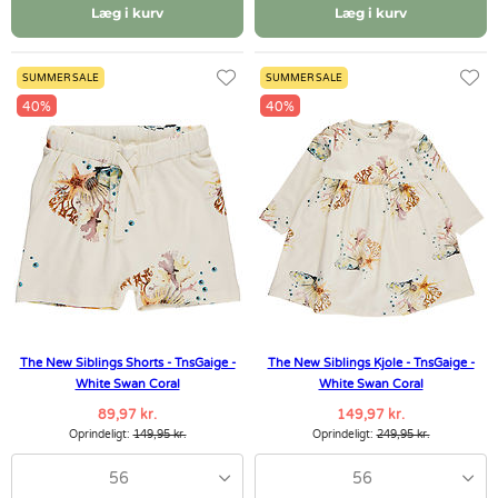
Læg i kurv
Læg i kurv
SUMMER SALE
SUMMER SALE
40%
40%
The New Siblings Shorts - TnsGaige -
The New Siblings Kjole - TnsGaige -
White Swan Coral
White Swan Coral
89,97 kr.
149,97 kr.
Oprindeligt:
149,95 kr.
Oprindeligt:
249,95 kr.
56
56