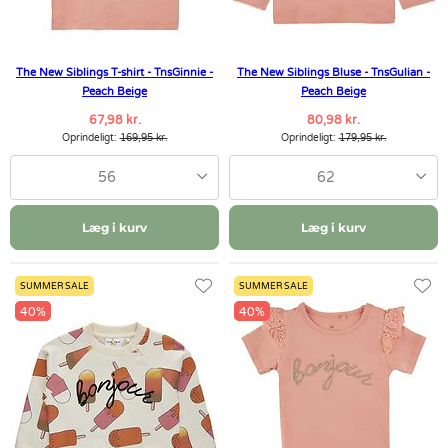
The New Siblings T-shirt - TnsGinnie -
The New Siblings Bluse - TnsGulian -
Peach Beige
Peach Beige
67,98 kr.
80,98 kr.
Oprindeligt:
169,95 kr.
Oprindeligt:
179,95 kr.
56
62
Læg i kurv
Læg i kurv
SUMMER SALE
SUMMER SALE
40%
40%