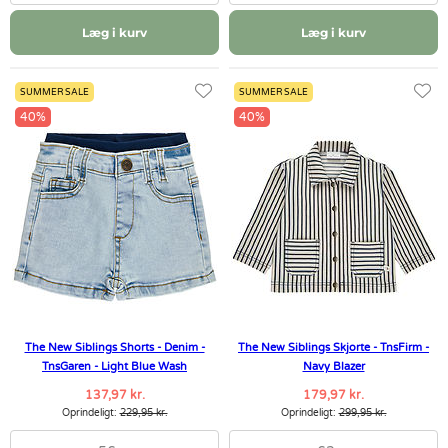
Læg i kurv
Læg i kurv
SUMMER SALE
SUMMER SALE
40%
40%
The New Siblings Shorts - Denim -
The New Siblings Skjorte - TnsFirm -
TnsGaren - Light Blue Wash
Navy Blazer
137,97 kr.
179,97 kr.
Oprindeligt:
229,95 kr.
Oprindeligt:
299,95 kr.