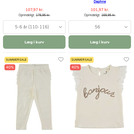
Daphne
107,97 kr.
101,97 kr.
Oprindeligt:
179,95 kr.
Oprindeligt:
169,95 kr.
5-6 år (110-116)
56
Læg i kurv
Læg i kurv
SUMMER SALE
SUMMER SALE
40%
40%