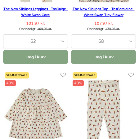
The New Siblings Leggings - TnsGaige -
The New Siblings Top - TnsGeraldine -
White Swan Coral
White Swan Tiny Flower
101,97 kr.
107,97 kr.
Oprindeligt:
169,95 kr.
Oprindeligt:
179,95 kr.
62
68
Læg i kurv
Læg i kurv
SUMMER SALE
SUMMER SALE
40%
40%