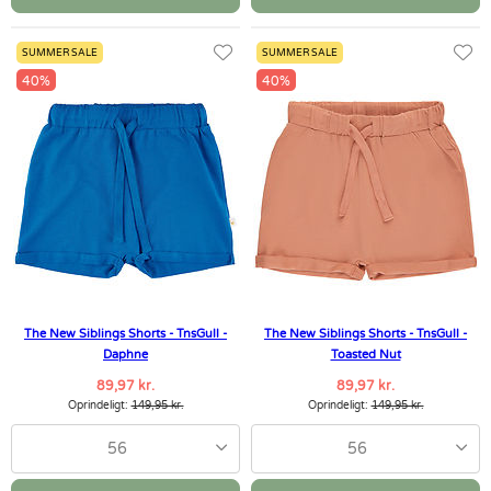
SUMMER SALE
SUMMER SALE
40%
40%
The New Siblings Shorts - TnsGull -
The New Siblings Shorts - TnsGull -
Daphne
Toasted Nut
89,97 kr.
89,97 kr.
Oprindeligt:
149,95 kr.
Oprindeligt:
149,95 kr.
56
56