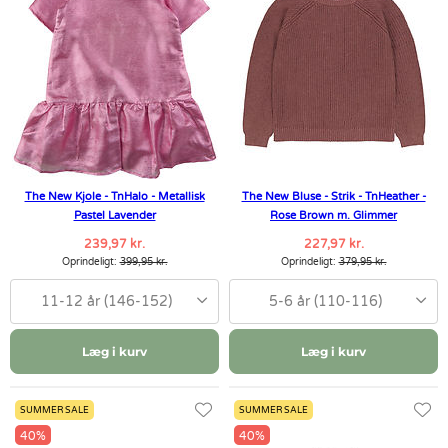
The New Kjole - TnHalo - Metallisk
The New Bluse - Strik - TnHeather -
Pastel Lavender
Rose Brown m. Glimmer
239,97 kr.
227,97 kr.
Oprindeligt:
399,95 kr.
Oprindeligt:
379,95 kr.
11-12 år (146-152)
5-6 år (110-116)
Læg i kurv
Læg i kurv
SUMMER SALE
SUMMER SALE
40%
40%