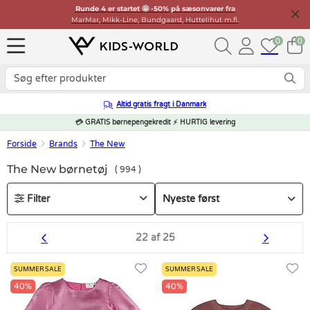
Runde 4 er startet 🤩 -50% på sæsonvarer fra
MarMar, Mikk-Line, Bundgaard, Huttelihut m.fl.
0
0
Altid gratis fragt i Danmark
💳 GRATIS børnepengekredit ⚡ HURTIG levering
Forside
Brands
The New
The New børnetøj
994
Filter
22 af 25
SUMMER SALE
SUMMER SALE
40%
40%