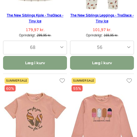
The New Siblings Kjole - TnsGlace -
The New Siblings Leggings - TnsGlace -
Tiny Ice
Tiny Ice
179,97 kr.
101,97 kr.
Oprindeligt:
299,95 kr.
Oprindeligt:
169,95 kr.
68
56
Læg i kurv
Læg i kurv
SUMMER SALE
SUMMER SALE
60%
55%