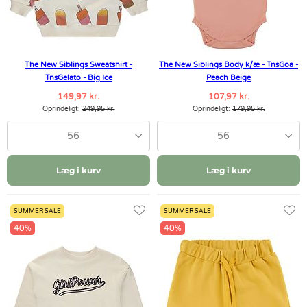
The New Siblings Sweatshirt -
The New Siblings Body k/æ - TnsGoa -
TnsGelato - Big Ice
Peach Beige
149,97 kr.
107,97 kr.
Oprindeligt:
249,95 kr.
Oprindeligt:
179,95 kr.
56
56
Læg i kurv
Læg i kurv
SUMMER SALE
SUMMER SALE
40%
40%