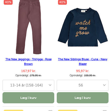
40%
40%
The New Jeggings - TnVigga - Rose
The New Siblings Bluse - Cuna - Navy
Brown
Blazer
167,97 kr.
95,97 kr.
Oprindeligt:
279,95 kr.
Oprindeligt:
159,95 kr.
13-14 år (158-164)
56
Læg i kurv
Læg i kurv