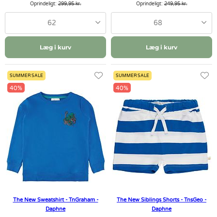
Oprindeligt:
299,95 kr.
Oprindeligt:
249,95 kr.
62
68
Læg i kurv
Læg i kurv
SUMMER SALE
SUMMER SALE
40%
40%
The New Sweatshirt - TnGraham -
The New Siblings Shorts - TnsGeo -
Daphne
Daphne