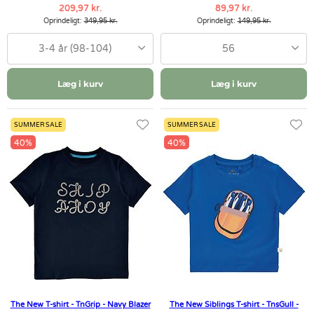
209,97 kr.
89,97 kr.
Oprindeligt:
349,95 kr.
Oprindeligt:
149,95 kr.
3-4 år (98-104)
56
Læg i kurv
Læg i kurv
SUMMER SALE
SUMMER SALE
40%
40%
The New T-shirt - TnGrip - Navy Blazer
The New Siblings T-shirt - TnsGull -