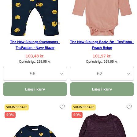
The New Siblings Sweatpants -
The New Siblings Body l/æ - TnsFibba -
TnsFastian - Navy Blazer
Peach Beige
103,48 kr.
101,97 kr.
Oprindeligt:
229,95 kr.
Oprindeligt:
169,95 kr.
56
62
Læg i kurv
Læg i kurv
SUMMER SALE
SUMMER SALE
40%
40%