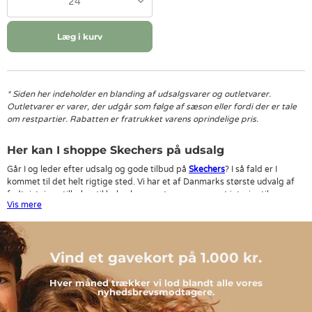
24
Læg i kurv
* Siden her indeholder en blanding af udsalgsvarer og outletvarer.
Outletvarer er varer, der udgår som følge af sæson eller fordi der er tale
om restpartier. Rabatten er fratrukket varens oprindelige pris.
Her kan I shoppe Skechers på udsalg
Går I og leder efter udsalg og gode tilbud på
Skechers
? I så fald er I
kommet til det helt rigtige sted. Vi har et af Danmarks største udvalg af
fodtøj, tøj, og tilbehør til baby, børn og teenagere samt interiør til
Vis mere
børneværelset
Det sker, at vi er nødt til at få tømt lageret for produkter fra Skechers,
for at kunne få plads til den nye kollektion fra Skechers. Det fantastiske
Vind et gavekort på 1.000 kr.
er, at det hele kommer jer til gode, ved at I kan købe Skechers på udsalg
her på siden.
Hver måned trækker vi lod blandt alle vores
nyhedsbrevsmodtagere.
Shop Skechers og meget andet på udsalg