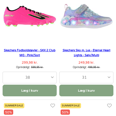
Skechers Fodboldstøvler - SKX 2 Club
Skechers Sko m. Lys - Eternal Heart
MG - Pink/Sort
Lights - Sølv/Multi
299,98 kr.
249,98 kr.
Oprindeligt:
599,95 kr.
Oprindeligt:
499,95 kr.
38
31
Læg i kurv
Læg i kurv
SUMMER SALE
SUMMER SALE
50%
50%