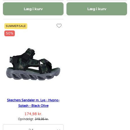
Læg i kurv
Læg i kurv
SUMMER SALE
50%
Skechers Sandaler m. Lys - Hypno-
Splash - Black Olive
174,98 kr.
Oprindeligt:
349,95 kr.