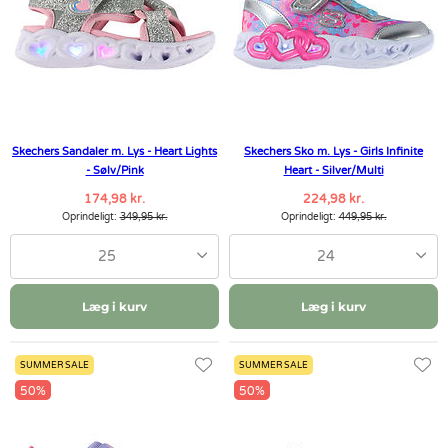
Skechers Sandaler m. Lys - Heart Lights
Skechers Sko m. Lys - Girls Infinite
- Sølv/Pink
Heart - Silver/Multi
174,98 kr.
224,98 kr.
Oprindeligt:
349,95 kr.
Oprindeligt:
449,95 kr.
25
24
Læg i kurv
Læg i kurv
SUMMER SALE
SUMMER SALE
50%
50%