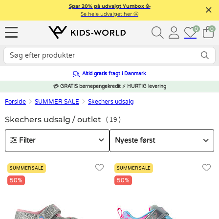
Spar 20% på udvalgt Yumbox 🥳
Se hele udvalget her 🤩
0
0
Altid gratis fragt i Danmark
💳 GRATIS børnepengekredit ⚡ HURTIG levering
Forside
SUMMER SALE
Skechers udsalg
Skechers udsalg / outlet
19
Filter
SUMMER SALE
SUMMER SALE
50%
50%