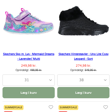
Skechers Sko m. Lys - Mermaid Dreams
Skechers Vinterstøvler - Uno Lite Cozy
- Lavender/ Multi
Leopard - Sort
249,98 kr.
274,98 kr.
Oprindeligt:
499,95 kr.
Oprindeligt:
549,95 kr.
31
38
Læg i kurv
Læg i kurv
SUMMER SALE
SUMMER SALE