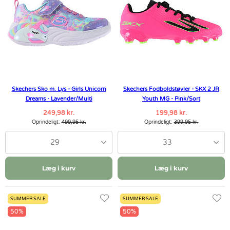
Skechers Sko m. Lys - Girls Unicorn
Skechers Fodboldstøvler - SKX 2 JR
Dreams - Lavender/Multi
Youth MG - Pink/Sort
249,98 kr.
199,98 kr.
Oprindeligt:
499,95 kr.
Oprindeligt:
399,95 kr.
29
33
Læg i kurv
Læg i kurv
SUMMER SALE
SUMMER SALE
50%
50%