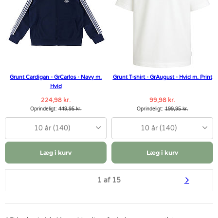
Grunt Cardigan - GrCarlos - Navy m.
Grunt T-shirt - GrAugust - Hvid m. Print
Hvid
224,98 kr.
99,98 kr.
Oprindeligt:
449,95 kr.
Oprindeligt:
199,95 kr.
10 år (140)
10 år (140)
Læg i kurv
Læg i kurv
1 af 15