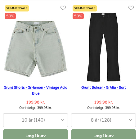
SUMMER SALE
SUMMER SALE
50%
50%
Grunt Shorts - GrHamon - Vintage Acid
Grunt Bukser - GrMia - Sort
Blue
199,98 kr.
199,98 kr.
Oprindeligt:
399,95 kr.
Oprindeligt:
399,95 kr.
10 år (140)
8 år (128)
Læg i kurv
Læg i kurv