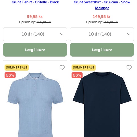
Grunt T-shirt - GrRolle - Black
Grunt Sweatshirt - GrLucian - Snow
Melange
99,98 kr.
149,98 kr.
Oprindeligt:
199,95 kr.
Oprindeligt:
299,95 kr.
10 år (140)
10 år (140)
Læg i kurv
Læg i kurv
SUMMER SALE
SUMMER SALE
50%
50%