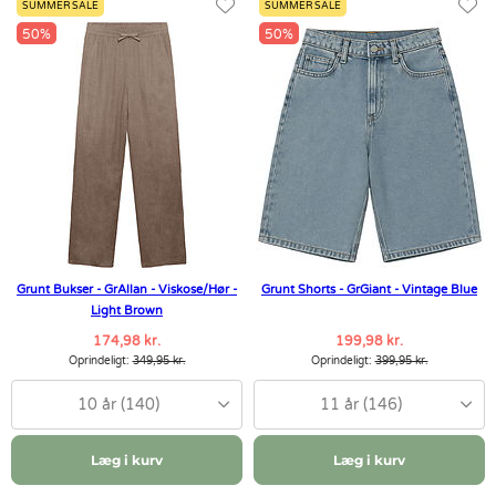
SUMMER SALE
SUMMER SALE
50%
50%
Grunt Bukser - GrAllan - Viskose/Hør -
Grunt Shorts - GrGiant - Vintage Blue
Light Brown
174,98 kr.
199,98 kr.
Oprindeligt:
349,95 kr.
Oprindeligt:
399,95 kr.
10 år (140)
11 år (146)
Læg i kurv
Læg i kurv