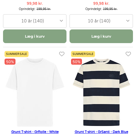
99,98 kr.
99,98 kr.
Oprindeligt:
199,95 kr.
Oprindeligt:
199,95 kr.
10 år (140)
10 år (140)
Læg i kurv
Læg i kurv
SUMMER SALE
SUMMER SALE
50%
50%
Grunt T-shirt - GrRolle - White
Grunt T-shirt - GrSanti - Dark Blue