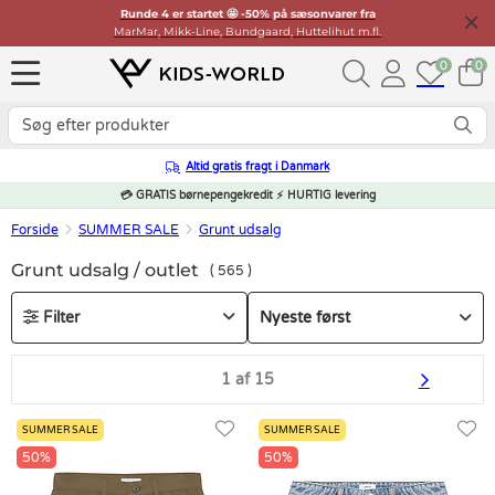
Runde 4 er startet 🤩 -50% på sæsonvarer fra
MarMar, Mikk-Line, Bundgaard, Huttelihut m.fl.
0
0
Altid gratis fragt i Danmark
💳 GRATIS børnepengekredit ⚡ HURTIG levering
Forside
SUMMER SALE
Grunt udsalg
Grunt udsalg / outlet
565
Filter
1 af 15
SUMMER SALE
SUMMER SALE
50%
50%