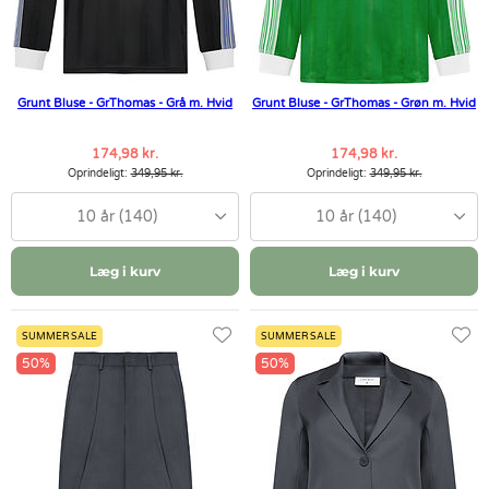
Grunt Bluse - GrThomas - Grå m. Hvid
Grunt Bluse - GrThomas - Grøn m. Hvid
174,98 kr.
174,98 kr.
Oprindeligt:
349,95 kr.
Oprindeligt:
349,95 kr.
10 år (140)
10 år (140)
Læg i kurv
Læg i kurv
SUMMER SALE
SUMMER SALE
50%
50%