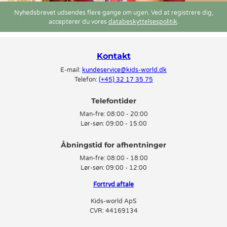
Grunt uden fragtomkostninger.
Nyhedsbrevet udsendes flere gange om ugen. Ved at registrere dig,
Derudover har I også muligheden for at få op til tre måneders gratis
accepterer du vores
databeskyttelsespolitik
.
kredit. Med dét sagt, skal I blot give jer i kast med at kigge jer igennem
vores udvalg af produkter fra Grunt på udsalg.
Kontakt
E-mail:
kundeservice@kids-world.dk
Telefon:
(+45) 32 17 35 75
Telefontider
Man-fre:
08:00 - 20:00
Lør-søn:
09:00 - 15:00
Man-fre:
08:00 - 18:00
Lør-søn:
09:00 - 12:00
Fortryd aftale
Kids-world ApS
CVR: 44169134