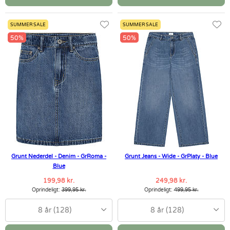
SUMMER SALE
SUMMER SALE
50%
50%
Grunt Nederdel - Denim - GrRoma -
Grunt Jeans - Wide - GrPlaty - Blue
Blue
199,98 kr.
249,98 kr.
Oprindeligt:
399,95 kr.
Oprindeligt:
499,95 kr.
8 år (128)
8 år (128)