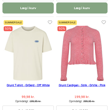
Læg i kurv
Læg i kurv
SUMMER SALE
SUMMER SALE
50%
50%
Grunt T-shirt - GrGerd - Off White
Grunt Cardigan - Strik - GrVile - Pink
99,98 kr.
199,98 kr.
Oprindeligt:
199,95 kr.
Oprindeligt:
399,95 kr.