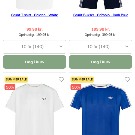
Grunt T-shirt - GrJohn - White
Grunt Bukser - GrPablo - Dark Blue
99,98 kr.
199,98 kr.
Oprindeligt:
199,95 kr.
Oprindeligt:
399,95 kr.
10 år (140)
10 år (140)
Læg i kurv
Læg i kurv
SUMMER SALE
SUMMER SALE
50%
50%