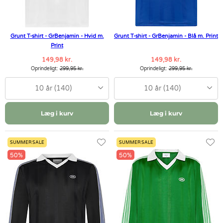
Grunt T-shirt - GrBenjamin - Hvid m.
Grunt T-shirt - GrBenjamin - Blå m. Print
Print
149,98 kr.
149,98 kr.
Oprindeligt:
299,95 kr.
Oprindeligt:
299,95 kr.
10 år (140)
10 år (140)
Læg i kurv
Læg i kurv
SUMMER SALE
SUMMER SALE
50%
50%