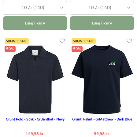
10 år (140)
10 år (140)
Læg i kurv
Læg i kurv
SUMMER SALE
SUMMER SALE
50%
50%
Grunt Polo - Strik - GrBanthat - Navy
Grunt T-shirt - GrMatthew - Dark Blue
149,98 kr.
99,98 kr.