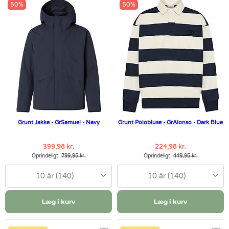
50%
50%
Grunt Jakke - GrSamuel - Navy
Grunt Polobluse - GrAlonso - Dark Blue
399,98 kr.
224,98 kr.
Oprindeligt:
799,95 kr.
Oprindeligt:
449,95 kr.
10 år (140)
10 år (140)
Læg i kurv
Læg i kurv