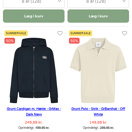
8 år (128)
8 år (128)
Læg i kurv
Læg i kurv
SUMMER SALE
SUMMER SALE
50%
50%
Grunt Cardigan m. Hætte - GrMax -
Grunt Polo - Strik - GrBanthat - Off
Dark Navy
White
249,98 kr.
149,98 kr.
Oprindeligt:
499,95 kr.
Oprindeligt:
299,95 kr.