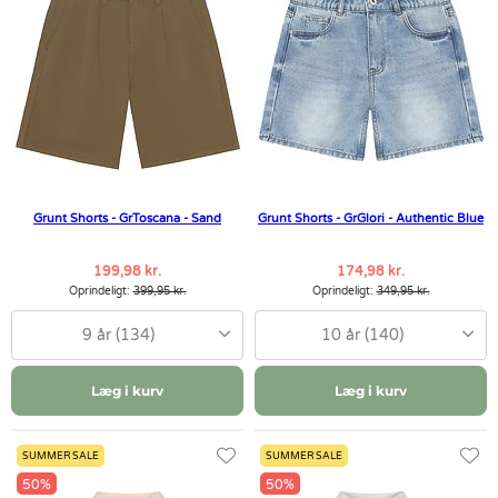
Grunt Shorts - GrToscana - Sand
Grunt Shorts - GrGlori - Authentic Blue
199,98 kr.
174,98 kr.
Oprindeligt:
399,95 kr.
Oprindeligt:
349,95 kr.
9 år (134)
10 år (140)
Læg i kurv
Læg i kurv
SUMMER SALE
SUMMER SALE
50%
50%