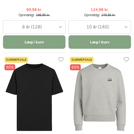
99,98 kr.
124,98 kr.
Oprindeligt:
199,95 kr.
Oprindeligt:
249,95 kr.
8 år (128)
10 år (140)
Læg i kurv
Læg i kurv
SUMMER SALE
SUMMER SALE
50%
50%