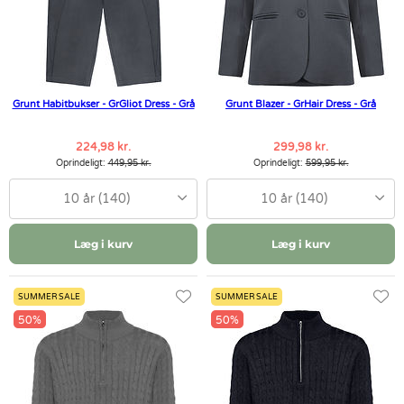
Grunt Habitbukser - GrGliot Dress - Grå
Grunt Blazer - GrHair Dress - Grå
224,98 kr.
299,98 kr.
Oprindeligt:
449,95 kr.
Oprindeligt:
599,95 kr.
10 år (140)
10 år (140)
Læg i kurv
Læg i kurv
SUMMER SALE
SUMMER SALE
50%
50%