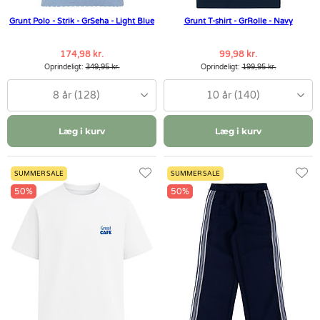
Grunt Polo - Strik - GrSeha - Light Blue
Grunt T-shirt - GrRolle - Navy
174,98 kr.
99,98 kr.
Oprindeligt:
349,95 kr.
Oprindeligt:
199,95 kr.
8 år (128)
10 år (140)
Læg i kurv
Læg i kurv
SUMMER SALE
SUMMER SALE
50%
50%