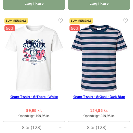
Læg i kurv
Læg i kurv
SUMMER SALE
SUMMER SALE
50%
50%
Grunt T-shirt - GrThara - White
Grunt T-shirt - GrGani - Dark Blue
99,98 kr.
124,98 kr.
Oprindeligt:
199,95 kr.
Oprindeligt:
249,95 kr.
8 år (128)
8 år (128)