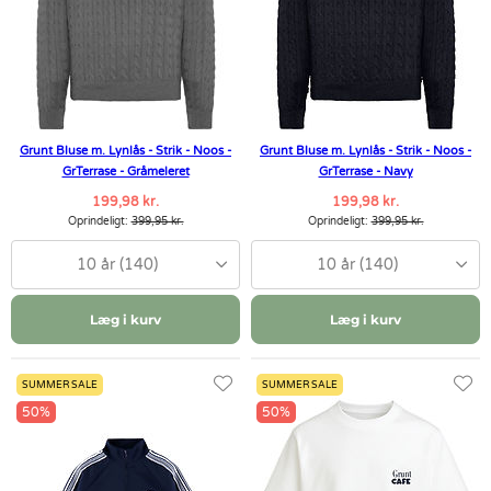
Grunt Bluse m. Lynlås - Strik - Noos -
Grunt Bluse m. Lynlås - Strik - Noos -
GrTerrase - Gråmeleret
GrTerrase - Navy
199,98 kr.
199,98 kr.
Oprindeligt:
399,95 kr.
Oprindeligt:
399,95 kr.
10 år (140)
10 år (140)
Læg i kurv
Læg i kurv
SUMMER SALE
SUMMER SALE
50%
50%