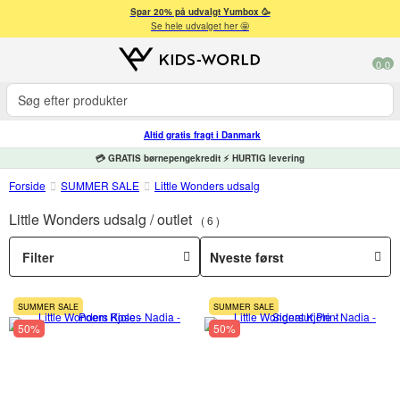
Spar 20% på udvalgt Yumbox 🥳
Se hele udvalget her 🤩
0
0
Altid gratis fragt i Danmark
💳 GRATIS børnepengekredit ⚡ HURTIG levering
Forside
SUMMER SALE
Little Wonders udsalg
Little Wonders udsalg / outlet
6
Filter
SUMMER SALE
SUMMER SALE
50%
50%