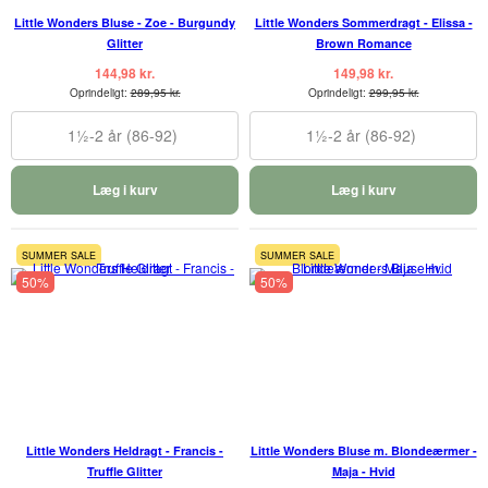
Little Wonders Bluse - Zoe - Burgundy
Little Wonders Sommerdragt - Elissa -
Glitter
Brown Romance
144,98 kr.
149,98 kr.
Oprindeligt:
289,95 kr.
Oprindeligt:
299,95 kr.
1½-2 år (86-92)
1½-2 år (86-92)
Læg i kurv
Læg i kurv
SUMMER SALE
SUMMER SALE
50%
50%
Little Wonders Heldragt - Francis -
Little Wonders Bluse m. Blondeærmer -
Truffle Glitter
Maja - Hvid