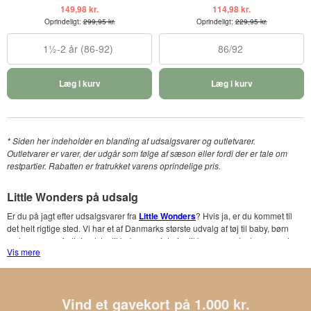
149,98 kr.
114,98 kr.
Oprindeligt:
299,95 kr.
Oprindeligt:
229,95 kr.
1½-2 år (86-92)
86/92
Læg i kurv
Læg i kurv
* Siden her indeholder en blanding af udsalgsvarer og outletvarer.
Outletvarer er varer, der udgår som følge af sæson eller fordi der er tale om
restpartier. Rabatten er fratrukket varens oprindelige pris.
Little Wonders på udsalg
Er du på jagt efter udsalgsvarer fra
Little Wonders
? Hvis ja, er du kommet til
det helt rigtige sted. Vi har et af Danmarks største udvalg af tøj til baby, børn
og teenagere, fodtøj, udstyr til babyer og interiør til børneværelset og meget
Vis mere
mere.
Det hænder af og til, at vi for at kunne få plads til de nye kollektioner fra
blandt andet Little Wonders, skal have tømt lageret. Det er naturligvis dit held,
Vind et gavekort på 1.000 kr.
da det kommer dig til gode. Du kan altid finde de nedsatte produkter fra Little