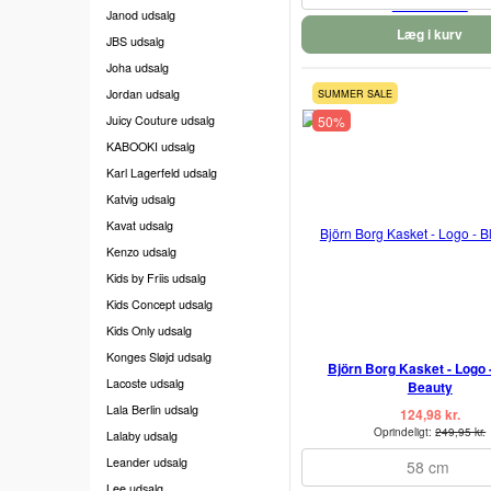
Janod udsalg
Læg i kurv
JBS udsalg
Joha udsalg
Jordan udsalg
SUMMER SALE
Juicy Couture udsalg
50%
KABOOKI udsalg
Karl Lagerfeld udsalg
Katvig udsalg
Kavat udsalg
Kenzo udsalg
Kids by Friis udsalg
Kids Concept udsalg
Kids Only udsalg
Konges Sløjd udsalg
Björn Borg Kasket - Logo 
Lacoste udsalg
Beauty
Lala Berlin udsalg
124,98 kr.
Oprindeligt:
249,95 kr.
Lalaby udsalg
Leander udsalg
58 cm
Lee udsalg