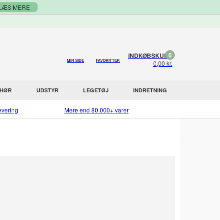
LÆS MERE
0
INDKØBSKURV
MIN SIDE
FAVORITTER
0,00 kr.
EHØR
UDSTYR
LEGETØJ
INDRETNING
evering
Mere end 80.000+ varer