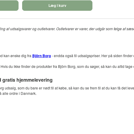
Læg i kurv
g af udsalgsvarer og outletvarer. Outletvarer er varer, der udgår som følge af sæson 
ud kan ønske dig fra
Björn Borg
- endda også til udsalgspriser. Her på siden finder
Hvis du ikke finder de produkter fra Björn Borg, som du søger, så kan du altid tage e
 gratis hjemmelevering
rg udsalg, som du bare er nødt til at købe, så kan du se frem til at du kan få det le
 alle ordre i Danmark.