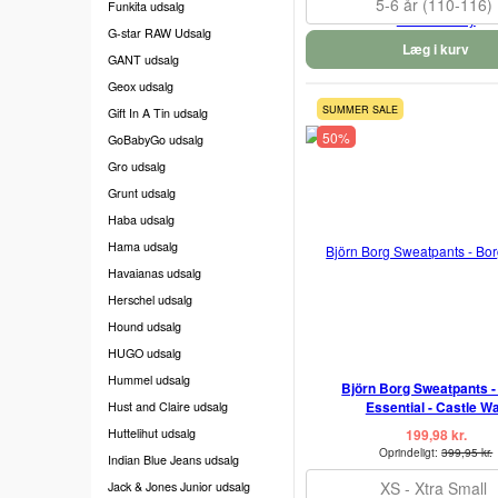
5-6 år (110-116)
Funkita udsalg
G-star RAW Udsalg
Læg i kurv
GANT udsalg
Geox udsalg
SUMMER SALE
Gift In A Tin udsalg
50%
GoBabyGo udsalg
Gro udsalg
Grunt udsalg
Haba udsalg
Hama udsalg
Havaianas udsalg
Herschel udsalg
Hound udsalg
HUGO udsalg
Hummel udsalg
Björn Borg Sweatpants -
Essential - Castle Wa
Hust and Claire udsalg
Huttelihut udsalg
199,98 kr.
Oprindeligt:
399,95 kr.
Indian Blue Jeans udsalg
XS - Xtra Small
Jack & Jones Junior udsalg