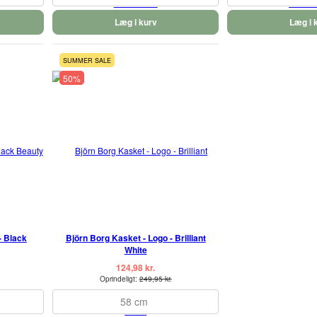
Læg i kurv
Læg i 
SUMMER SALE
50%
- Black
Björn Borg Kasket - Logo - Brilliant
White
124,98 kr.
Oprindeligt:
249,95 kr.
58 cm