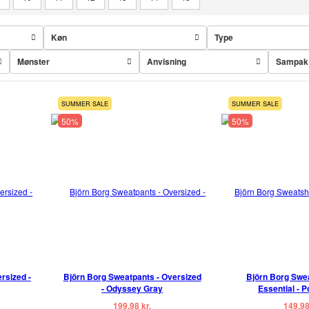
Køn
Type
Mønster
Anvisning
Sampak
SUMMER SALE
SUMMER SALE
50%
50%
rsized -
Björn Borg Sweatpants - Oversized
Björn Borg Swea
- Odyssey Gray
Essential - 
199,98 kr.
149,98