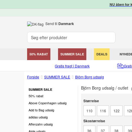
NU åben for k
Send til
Danmark
50% RABAT
SUMMER SALE
DEALS
NYHED
Gratis fragt i Danmark
Grat
Forside
SUMMER SALE
Björn Borg udsalg
Björn Borg udsalg / outlet
SUMMER SALE
50% rabat
Størrelse
Størrelse
Above Copenhagen udsalg
Add to Bag udsalg
110
116
122
12
adidas udsalg
Skostørrelse
Skostørrelse
Affenzahn udsalg
36
37
38
3
Aigle udsalg