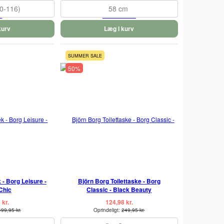
10-116)
58 cm
kurv
Læg i kurv
SUMMER SALE
50%
- Borg Leisure -
Björn Borg Toilettaske - Borg
Chic
Classic - Black Beauty
 kr.
124,98 kr.
499,95 kr.
Oprindeligt:
249,95 kr.