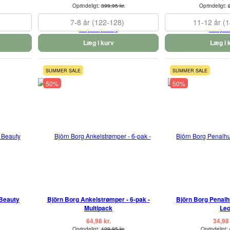
Oprindeligt:
399,95 kr.
Oprindeligt:
7-8 år (122-128)
11-12 år (
Læg i kurv
Læg i 
SUMMER SALE
SUMMER SALE
50%
50%
 Beauty
Björn Borg Ankelstrømper - 6-pak -
Björn Borg Penalhu
Multipack
Le
64,98 kr.
34,98 
Oprindeligt:
129,95 kr.
Oprindeligt: