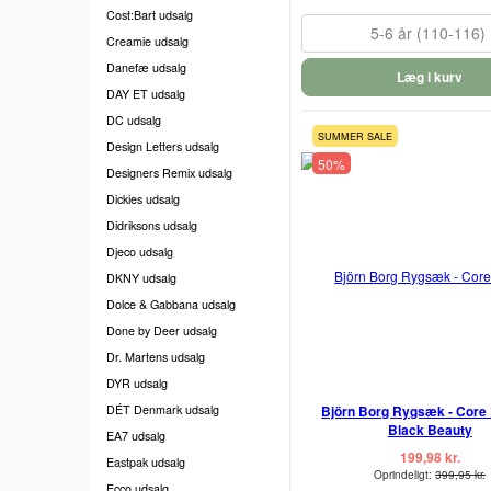
Cost:Bart udsalg
5-6 år (110-116)
Creamie udsalg
Danefæ udsalg
Læg i kurv
DAY ET udsalg
DC udsalg
SUMMER SALE
Design Letters udsalg
50%
Designers Remix udsalg
Dickies udsalg
Didriksons udsalg
Djeco udsalg
DKNY udsalg
Dolce & Gabbana udsalg
Done by Deer udsalg
Dr. Martens udsalg
DYR udsalg
DÉT Denmark udsalg
Björn Borg Rygsæk - Core 
Black Beauty
EA7 udsalg
199,98 kr.
Eastpak udsalg
Oprindeligt:
399,95 kr.
Ecco udsalg