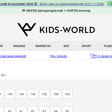
redit til november 2026 😍
- Shop i dag og udskyd betalingen til 01.11.2026
💳 GRATIS børnepengekredit ⚡ HURTIG levering
ER
BRANDS
BØRNETØJ
SKO
SPORT
TILB
is børnepengekredit
740+ brands
1-2 dages l
22
8
134
140
146
152
158
164
9
40
41
42
43
44
45