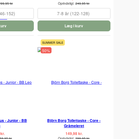
299,95 kr.
Oprindeligt:
249,95 kr.
146-152)
7-8 år (122-128)
kurv
Læg i kurv
SUMMER SALE
50%
s - Junior - BB
Björn Borg Toilettaske - Core -
o
Gråmeleret
kr.
149,98 kr.
69,95 kr.
Oprindeligt:
299,95 kr.