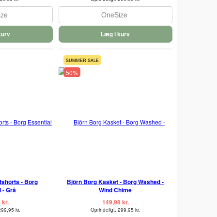
ize
OneSize
kurv
Læg i kurv
SUMMER SALE
50%
shorts - Borg
Björn Borg Kasket - Borg Washed -
 - Grå
Wind Chime
 kr.
149,98 kr.
299,95 kr.
Oprindeligt:
299,95 kr.