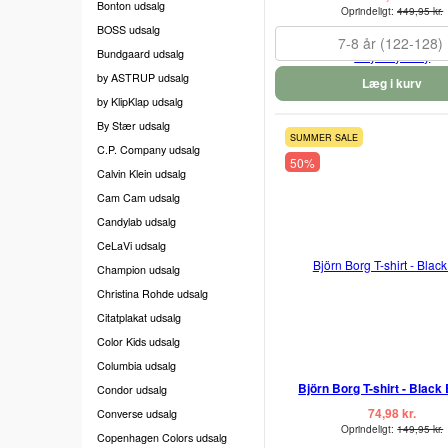
Bonton udsalg
Oprindeligt:
449,95 kr.
BOSS udsalg
7-8 år (122-128)
Bundgaard udsalg
by ASTRUP udsalg
Læg i kurv
by KlipKlap udsalg
By Stær udsalg
SUMMER SALE
C.P. Company udsalg
50%
Calvin Klein udsalg
Cam Cam udsalg
Candylab udsalg
CeLaVi udsalg
Champion udsalg
Christina Rohde udsalg
Citatplakat udsalg
Color Kids udsalg
Columbia udsalg
Björn Borg T-shirt - Black
Condor udsalg
74,98 kr.
Converse udsalg
Oprindeligt:
149,95 kr.
Copenhagen Colors udsalg