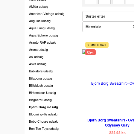
Alvilda udsalg
American Vintage udsalg
Sorter efter
Angulus udsalg
Materiale
Aqua Lung udsalg
Aqua Sphere udsalg
Arauto RAP udsalg
SUMMER SALE
Arena udsalg
50%
Asi udsalg
Asics udsalg
Babiators udsalg
Billabong udsalg
Billieblush udsalg
Birkenstock Udsalg
Bisgaard udsalg
Björn Borg udsalg
Bloomingville udsalg
Björn Borg Sweatshirt - Ove
Bobo Choses udsalg
Odyssey Gray
Bon Ton Toys udsalg
224,98 kr.