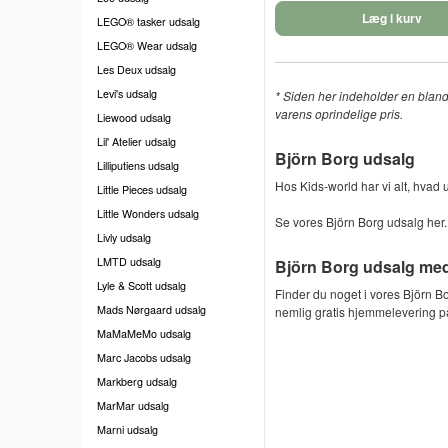
Læg i kurv
LEGO® tasker udsalg
LEGO® Wear udsalg
Les Deux udsalg
Levi's udsalg
* Siden her indeholder en blandin
varens oprindelige pris.
Liewood udsalg
Lil' Atelier udsalg
Björn Borg udsalg
Lilliputiens udsalg
Hos Kids-world har vi alt, hvad 
Little Pieces udsalg
Little Wonders udsalg
Se vores Björn Borg udsalg her. 
Livly udsalg
LMTD udsalg
Björn Borg udsalg med
Lyle & Scott udsalg
Finder du noget i vores Björn Bo
Mads Nørgaard udsalg
nemlig gratis hjemmelevering på
MaMaMeMo udsalg
Marc Jacobs udsalg
Markberg udsalg
MarMar udsalg
Marni udsalg