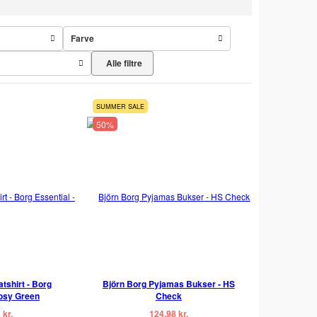
Farve
Alle filtre
SUMMER SALE
50%
tshirt - Borg
Björn Borg Pyjamas Bukser - HS
Posy Green
Check
 kr.
124,98 kr.