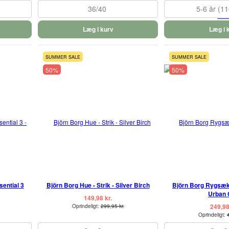
36/40
5-6 år (1
Læg i kurv
Læg i 
SUMMER SALE
SUMMER SALE
50%
50%
sential 3
Björn Borg Hue - Strik - Silver Birch
Björn Borg Rygsæk 
Urban 
149,98 kr.
249,98
Oprindeligt:
299,95 kr.
Oprindeligt: