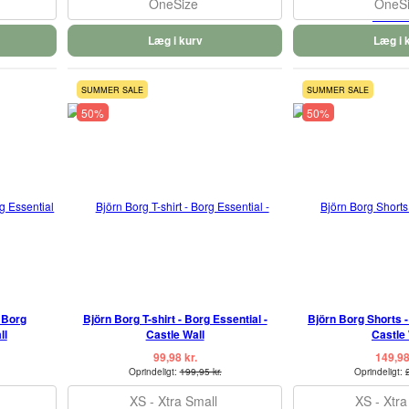
OneSize
OneS
Læg i kurv
Læg i 
SUMMER SALE
SUMMER SALE
50%
50%
 Borg
Björn Borg T-shirt - Borg Essential -
Björn Borg Shorts -
ll
Castle Wall
Castle 
99,98 kr.
149,98
Oprindeligt:
199,95 kr.
Oprindeligt:
XS - Xtra Small
XS - Xtra