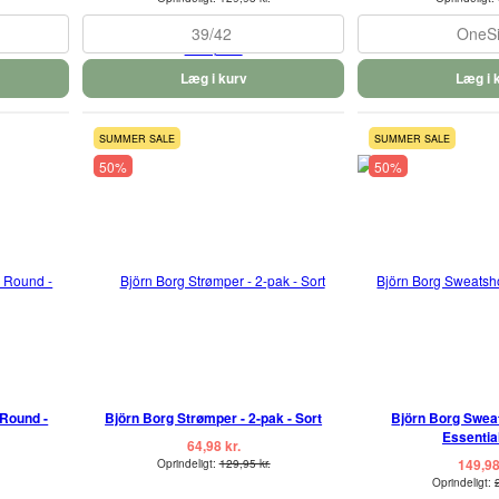
39/42
OneS
Læg i kurv
Læg i 
SUMMER SALE
SUMMER SALE
50%
50%
Round -
Björn Borg Strømper - 2-pak - Sort
Björn Borg Sweat
Essential
64,98 kr.
149,98
Oprindeligt:
129,95 kr.
Oprindeligt: