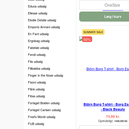
OneSize
Educa udsalg
Ellesse udsalg
Læg i kurv
Elodie Details udsalg
Emporio Armani udsalg
SUMMER SALE
En Fant udsalg
50%
Ergobag udsalg
Fabelab udsalg
Fendi udsalg
Fila udsalg
Filibabba udsalg
Finger in the Nose udsalg
Fixoni udsalg
Fliink udsalg
Flöss udsalg
Forlaget Bolden udsalg
Björn Borg T-shirt - Borg Es
- Black Beauty
Forlaget Carlsen udsalg
74,98 kr.
Fred's World udsalg
Oprindeligt:
149,95 kr.
FUB udsalg