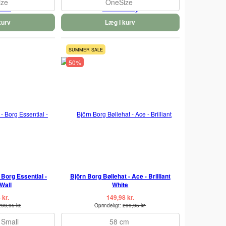
ize
OneSize
kurv
Læg i kurv
SUMMER SALE
50%
 Borg Essential -
Björn Borg Bøllehat - Ace - Brilliant
Wall
White
 kr.
149,98 kr.
299,95 kr.
Oprindeligt:
299,95 kr.
 Small
58 cm