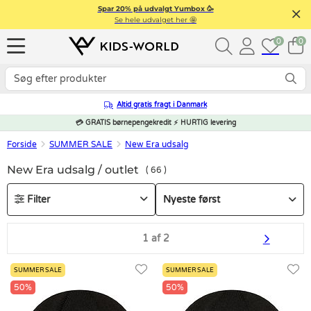
Spar 20% på udvalgt Yumbox 🥳
Se hele udvalget her 🤩
0
0
Altid gratis fragt i Danmark
💳 GRATIS børnepengekredit ⚡ HURTIG levering
Forside
SUMMER SALE
New Era udsalg
New Era udsalg / outlet
66
Filter
1 af 2
SUMMER SALE
SUMMER SALE
50%
50%