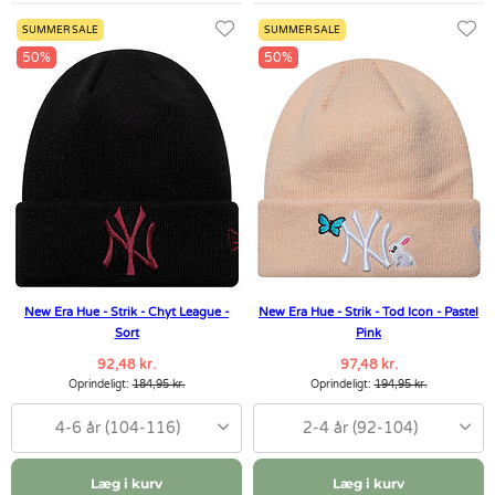
SUMMER SALE
SUMMER SALE
50%
50%
New Era Hue - Strik - Chyt League -
New Era Hue - Strik - Tod Icon - Pastel
Sort
Pink
92,48 kr.
97,48 kr.
Oprindeligt:
184,95 kr.
Oprindeligt:
194,95 kr.
4-6 år (104-116)
2-4 år (92-104)
Læg i kurv
Læg i kurv