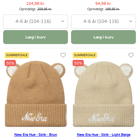
104,98 kr.
94,98 kr.
Oprindeligt:
209,95 kr.
Oprindeligt:
189,95 kr.
4-6 år (104-116)
4-6 år (104-116)
Læg i kurv
Læg i kurv
SUMMER SALE
SUMMER SALE
50%
50%
New Era Hue - Strik - Brun
New Era Hue - Strik - Light Beige