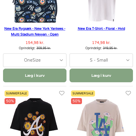
New Era Rygsæk - New York Yankees -
New Era T-Shirt - Floral - Hvid
Multi Stadium Neyyan - Open
154,98 kr.
174,98 kr.
Oprindeligt:
309,95 kr.
Oprindeligt:
349,95 kr.
OneSize
S - Small
Læg i kurv
Læg i kurv
SUMMER SALE
SUMMER SALE
50%
50%