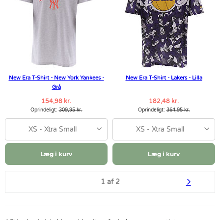
New Era T-Shirt - New York Yankees -
New Era T-Shirt - Lakers - Lilla
Grå
154,98 kr.
182,48 kr.
Oprindeligt:
309,95 kr.
Oprindeligt:
364,95 kr.
XS - Xtra Small
XS - Xtra Small
Læg i kurv
Læg i kurv
1 af 2