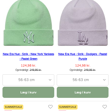
New Era Hue - Strik - New York Yankees
New Era Hue - Strik - Dodgers - Pastel
- Pastel Green
Purple
124,98 kr.
124,98 kr.
Oprindeligt:
249,95 kr.
Oprindeligt:
249,95 kr.
56-63 cm
56-63 cm
Læg i kurv
Læg i kurv
SUMMER SALE
SUMMER SALE