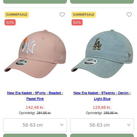
SUMMER SALE
SUMMER SALE
50%
50%
New Era Kasket - 9Forty - Beaded -
New Era Kasket - 9Twenty - Denim -
Pastel Pink
Light Blue
142,48 kr.
129,98 kr.
Oprindeligt:
284,95 kr.
Oprindeligt:
259,95 kr.
56-63 cm
56-63 cm