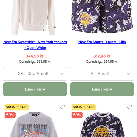
New Era Sweatshirt - New York Yankees
New Era Shorts - Lakers - Lilla
- Open White
344,98 kr.
182,48 kr.
Oprindeligt:
689,95 kr.
Oprindeligt:
364,95 kr.
XS - Xtra Small
S - Small
Læg i kurv
Læg i kurv
SUMMER SALE
SUMMER SALE
50%
50%