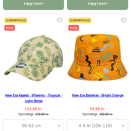
Læg i kurv
Læg i kurv
SUMMER SALE
SUMMER SALE
50%
50%
New Era Kasket - 9Twenty - Tropical -
New Era Bøllehat - Bright Orange
Light Beige
124,98 kr.
94,98 kr.
Oprindeligt:
249,95 kr.
Oprindeligt:
189,95 kr.
56-63 cm
4-6 år (104-116)