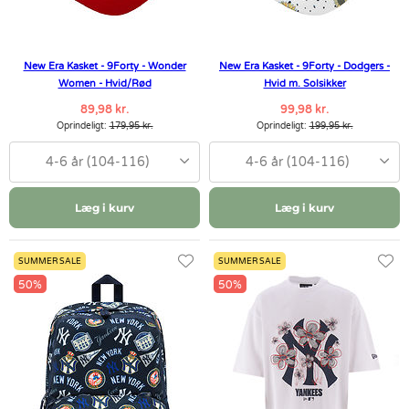
New Era Kasket - 9Forty - Wonder
New Era Kasket - 9Forty - Dodgers -
Women - Hvid/Rød
Hvid m. Solsikker
89,98 kr.
99,98 kr.
Oprindeligt:
179,95 kr.
Oprindeligt:
199,95 kr.
4-6 år (104-116)
4-6 år (104-116)
Læg i kurv
Læg i kurv
SUMMER SALE
SUMMER SALE
50%
50%