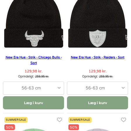
New Era Hue - Strik - Chicago Bulls -
New Era Hue - Strik - Raiders - Sort
Sort
129,98 kr.
129,98 kr.
Oprindeligt:
259,95 kr.
Oprindeligt:
259,95 kr.
56-63 cm
56-63 cm
Læg i kurv
Læg i kurv
SUMMER SALE
SUMMER SALE
50%
50%