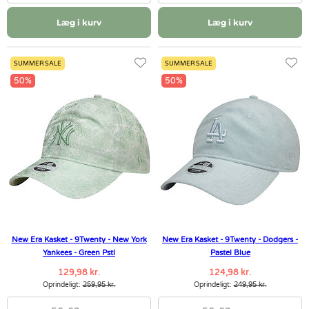
Læg i kurv
Læg i kurv
SUMMER SALE
SUMMER SALE
50%
50%
New Era Kasket - 9Twenty - New York
New Era Kasket - 9Twenty - Dodgers -
Yankees - Green Pstl
Pastel Blue
129,98 kr.
124,98 kr.
Oprindeligt:
259,95 kr.
Oprindeligt:
249,95 kr.