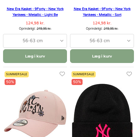
New Era Kasket - 9Forty - New York
New Era Kasket - 9Forty - New York
Yankees - Metallic - Light Be
Yankees - Metallic - Sort
124,98 kr.
124,98 kr.
Oprindeligt:
249,95 kr.
Oprindeligt:
249,95 kr.
56-63 cm
56-63 cm
Læg i kurv
Læg i kurv
SUMMER SALE
SUMMER SALE
50%
50%