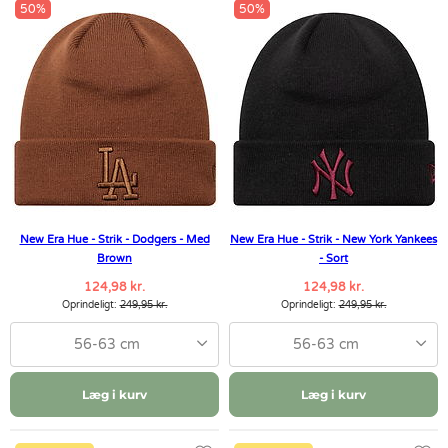
50%
50%
New Era Hue - Strik - Dodgers - Med
New Era Hue - Strik - New York Yankees
Brown
- Sort
124,98 kr.
124,98 kr.
Oprindeligt:
249,95 kr.
Oprindeligt:
249,95 kr.
56-63 cm
56-63 cm
Læg i kurv
Læg i kurv