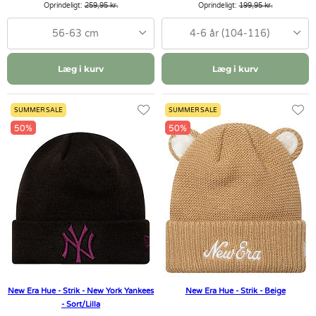
Oprindeligt:
259,95 kr.
Oprindeligt:
199,95 kr.
56-63 cm
4-6 år (104-116)
Læg i kurv
Læg i kurv
SUMMER SALE
SUMMER SALE
50%
50%
New Era Hue - Strik - New York Yankees
New Era Hue - Strik - Beige
- Sort/Lilla