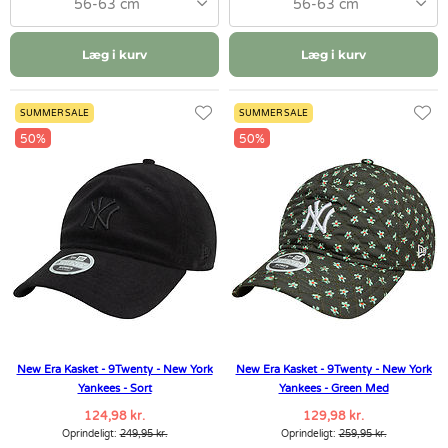
56-63 cm
56-63 cm
Læg i kurv
Læg i kurv
SUMMER SALE
SUMMER SALE
50%
50%
New Era Kasket - 9Twenty - New York
New Era Kasket - 9Twenty - New York
Yankees - Sort
Yankees - Green Med
124,98 kr.
129,98 kr.
Oprindeligt:
249,95 kr.
Oprindeligt:
259,95 kr.