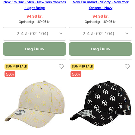
New Era Hue - Strik - New York Yankees
New Era Kasket - 9Forty - New York
- Light Beige
Yankees - Navy
94,98 kr.
94,98 kr.
Oprindeligt:
189,95 kr.
Oprindeligt:
189,95 kr.
2-4 år (92-104)
2-4 år (92-104)
Læg i kurv
Læg i kurv
SUMMER SALE
SUMMER SALE
50%
50%