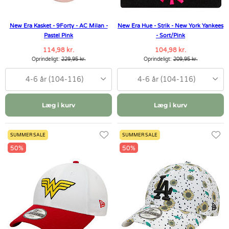
New Era Kasket - 9Forty - AC Milan -
New Era Hue - Strik - New York Yankees
Pastel Pink
- Sort/Pink
114,98 kr.
104,98 kr.
Oprindeligt:
229,95 kr.
Oprindeligt:
209,95 kr.
4-6 år (104-116)
4-6 år (104-116)
Læg i kurv
Læg i kurv
SUMMER SALE
SUMMER SALE
50%
50%