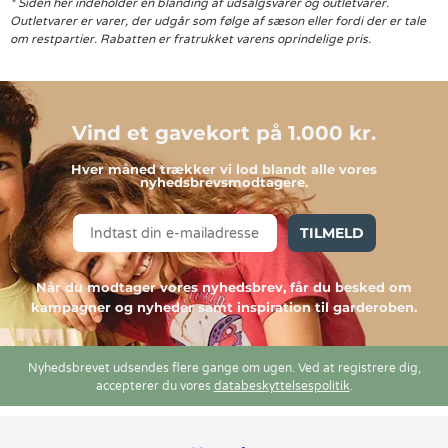
* Siden her indeholder en blanding af udsalgsvarer og outletvarer.
Outletvarer er varer, der udgår som følge af sæson eller fordi der er tale
om restpartier. Rabatten er fratrukket varens oprindelige pris.
Vind et gavekort på 1.000 kr.
Hver måned trækker vi lod blandt alle vores
nyhedsbrevsmodtagere.
TILMELD
Når du modtager vores nyhedsbrev, får du besked om
kampagner og nyheder samt inspiration til garderoben.
Nyhedsbrevet udsendes flere gange om ugen. Ved at registrere dig,
accepterer du vores
databeskyttelsespolitik
.