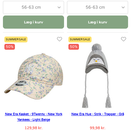
56-63 cm
56-63 cm
Læg i kurv
Læg i kurv
SUMMER SALE
SUMMER SALE
50%
50%
New Era Kasket - 9Twenty - New York
New Era Hue - Strik - Trapper - Grå
Yankees - Light Beige
129,98 kr.
99,98 kr.