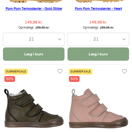
Pom Pom Termostøvler - Gold Glitter
Pom Pom Termostøvler - Heart
149,98 kr.
149,98 kr.
Oprindeligt:
299,95 kr.
Oprindeligt:
299,95 kr.
21
21
Læg i kurv
Læg i kurv
SUMMER SALE
SUMMER SALE
50%
50%