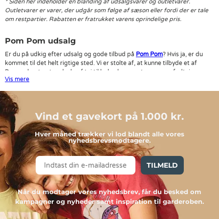
* Siden her indeholder en blanding af udsalgsvarer og outletvarer.
Outletvarer er varer, der udgår som følge af sæson eller fordi der er tale
om restpartier. Rabatten er fratrukket varens oprindelige pris.
Pom Pom udsalg
Er du på udkig efter udsalg og gode tilbud på
Pom Pom
? Hvis ja, er du
kommet til det helt rigtige sted. Vi er stolte af, at kunne tilbyde et af
Danmarks største udvalg af tøj til baby, børn og teenagere, fodtøj,
Vis mere
udstyr til babyer og interiør til børneværelset mv.
Det sker, at vi for at kunne få plads til de nye kollektioner fra blandt
andet Pom Pom, skal have tømt lageret. Det fantastiske er, at det hele
Vind et gavekort på 1.000 kr.
kommer dig til gode, ved at du kan købe Pom Pom på udsalg her på
siden.
Hver måned trækker vi lod blandt alle vores
nyhedsbrevsmodtagere.
TILMELD
Når du modtager vores nyhedsbrev, får du besked om
kampagner og nyheder samt inspiration til garderoben.