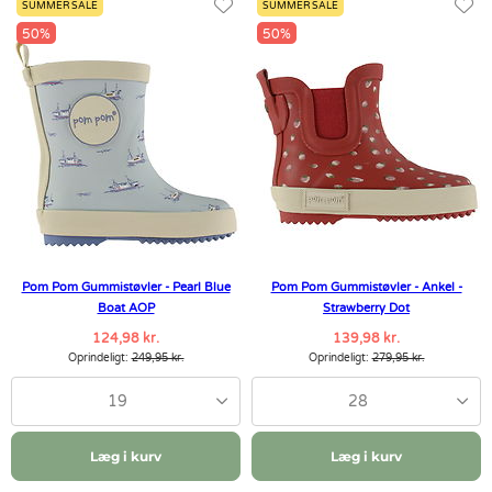
SUMMER SALE
SUMMER SALE
50%
50%
Pom Pom Gummistøvler - Pearl Blue
Pom Pom Gummistøvler - Ankel -
Boat AOP
Strawberry Dot
124,98 kr.
139,98 kr.
Oprindeligt:
249,95 kr.
Oprindeligt:
279,95 kr.
19
28
Læg i kurv
Læg i kurv