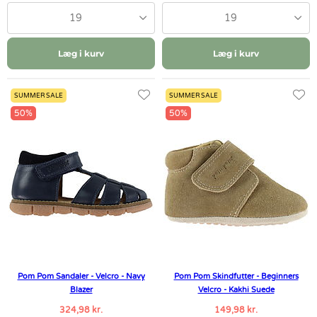
19
19
Læg i kurv
Læg i kurv
SUMMER SALE
SUMMER SALE
50%
50%
Pom Pom Sandaler - Velcro - Navy
Pom Pom Skindfutter - Beginners
Blazer
Velcro - Kakhi Suede
324,98 kr.
149,98 kr.