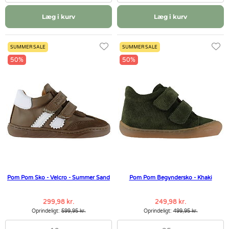
Læg i kurv
Læg i kurv
SUMMER SALE
SUMMER SALE
50%
50%
Pom Pom Sko - Velcro - Summer Sand
Pom Pom Begyndersko - Khaki
299,98 kr.
249,98 kr.
Oprindeligt:
599,95 kr.
Oprindeligt:
499,95 kr.