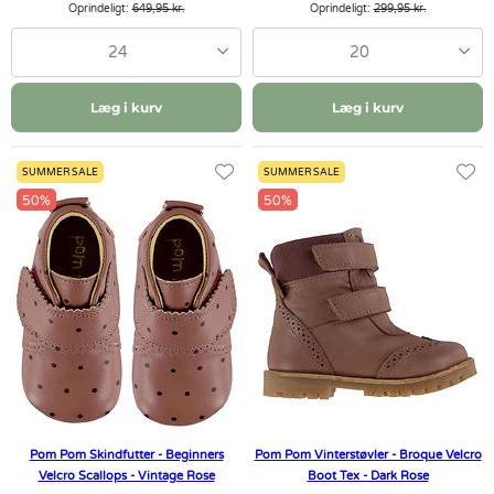
Oprindeligt:
649,95 kr.
Oprindeligt:
299,95 kr.
24
20
Læg i kurv
Læg i kurv
SUMMER SALE
SUMMER SALE
50%
50%
Pom Pom Skindfutter - Beginners
Pom Pom Vinterstøvler - Broque Velcro
Velcro Scallops - Vintage Rose
Boot Tex - Dark Rose