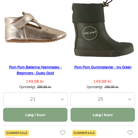
Pom Pom Ballerina Hjemmesko -
Pom Pom Gummistøvler - Ivy Green
Beginners - Dusty Gold
149,98 kr.
149,98 kr.
Oprindeligt:
299,95 kr.
Oprindeligt:
299,95 kr.
21
25
Læg i kurv
Læg i kurv
SUMMER SALE
SUMMER SALE