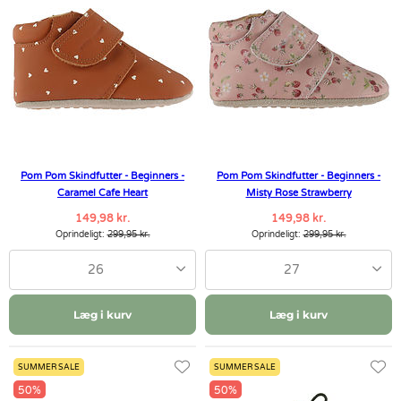
Pom Pom Skindfutter - Beginners -
Pom Pom Skindfutter - Beginners -
Caramel Cafe Heart
Misty Rose Strawberry
149,98 kr.
149,98 kr.
Oprindeligt:
299,95 kr.
Oprindeligt:
299,95 kr.
26
27
Læg i kurv
Læg i kurv
SUMMER SALE
SUMMER SALE
50%
50%