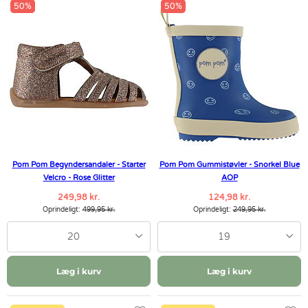
50%
50%
Pom Pom Begyndersandaler - Starter
Pom Pom Gummistøvler - Snorkel Blue
Velcro - Rose Glitter
AOP
249,98 kr.
124,98 kr.
Oprindeligt:
499,95 kr.
Oprindeligt:
249,95 kr.
20
19
Læg i kurv
Læg i kurv