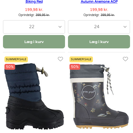
Biking Red
Autumn Anemone AOP
199,98 kr.
199,98 kr.
Oprindeligt:
399,95 kr.
Oprindeligt:
399,95 kr.
22
24
Læg i kurv
Læg i kurv
SUMMER SALE
SUMMER SALE
50%
50%