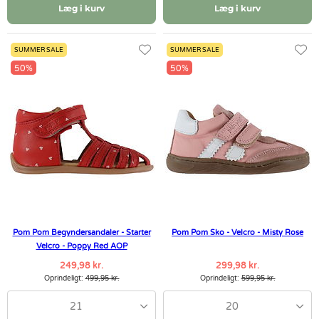
Læg i kurv
Læg i kurv
SUMMER SALE
SUMMER SALE
50%
50%
Pom Pom Begyndersandaler - Starter
Pom Pom Sko - Velcro - Misty Rose
Velcro - Poppy Red AOP
249,98 kr.
299,98 kr.
Oprindeligt:
499,95 kr.
Oprindeligt:
599,95 kr.
21
20