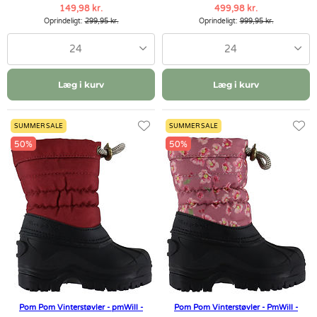
149,98 kr.
499,98 kr.
Oprindeligt:
299,95 kr.
Oprindeligt:
999,95 kr.
24
24
Læg i kurv
Læg i kurv
SUMMER SALE
SUMMER SALE
50%
50%
Pom Pom Vinterstøvler - pmWill -
Pom Pom Vinterstøvler - PmWill -