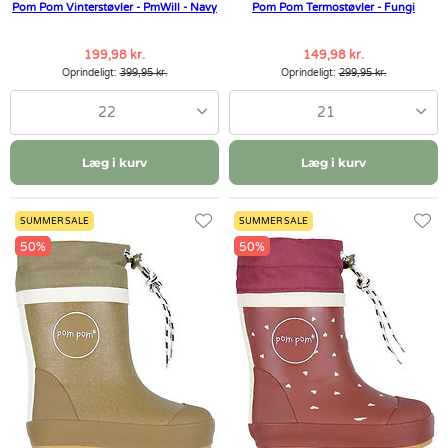
Pom Pom Vinterstøvler - PmWill - Navy
Pom Pom Termostøvler - Fungi
199,98 kr.
149,98 kr.
Oprindeligt:
399,95 kr.
Oprindeligt:
299,95 kr.
22
21
Læg i kurv
Læg i kurv
SUMMER SALE
SUMMER SALE
50%
50%