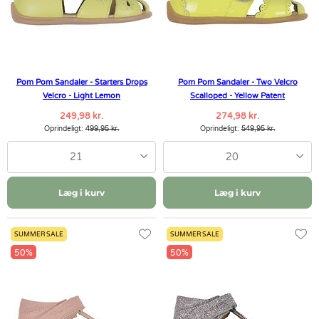
Pom Pom Sandaler - Starters Drops
Pom Pom Sandaler - Two Velcro
Velcro - Light Lemon
Scalloped - Yellow Patent
249,98 kr.
274,98 kr.
Oprindeligt:
499,95 kr.
Oprindeligt:
549,95 kr.
21
20
Læg i kurv
Læg i kurv
SUMMER SALE
SUMMER SALE
50%
50%