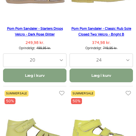
Pom Pom Sandaler - Starters Drops
Pom Pom Sandaler - Classic Rub Sole
Velcro - Dark Rose Glitter
Closed Two Velcro - Bright B
249,98 kr.
374,98 kr.
Oprindeligt:
499,95 kr.
Oprindeligt:
749,95 kr.
20
24
Læg i kurv
Læg i kurv
SUMMER SALE
SUMMER SALE
50%
50%