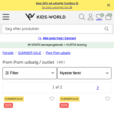
Spar 20% på udvalgt Yumbox 🥳
Se hele udvalget her 🤩
0
0
Altid gratis fragt i Danmark
💳 GRATIS børnepengekredit ⚡ HURTIG levering
Forside
SUMMER SALE
Pom Pom udsalg
Pom Pom udsalg / outlet
69
Filter
1 af 2
SUMMER SALE
SUMMER SALE
50%
50%