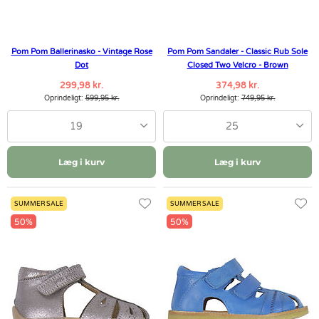
Pom Pom Ballerinasko - Vintage Rose
Pom Pom Sandaler - Classic Rub Sole
Dot
Closed Two Velcro - Brown
299,98 kr.
374,98 kr.
Oprindeligt:
599,95 kr.
Oprindeligt:
749,95 kr.
19
25
Læg i kurv
Læg i kurv
SUMMER SALE
SUMMER SALE
50%
50%