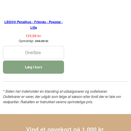
LEGO® Penalhus - Friends - Popstar -
Lilla
124,98 kr.
Oprindeligt:
249,95 kr.
OneSize
Læg i kurv
* Siden her indeholder en blanding af udsalgsvarer og outletvarer.
Outletvarer er varer, der udgår som følge af sæson eller fordi der er tale om
restpartier. Rabatten er fratrukket varens oprindelige pris.
Vind et gavekort på 1.000 kr.