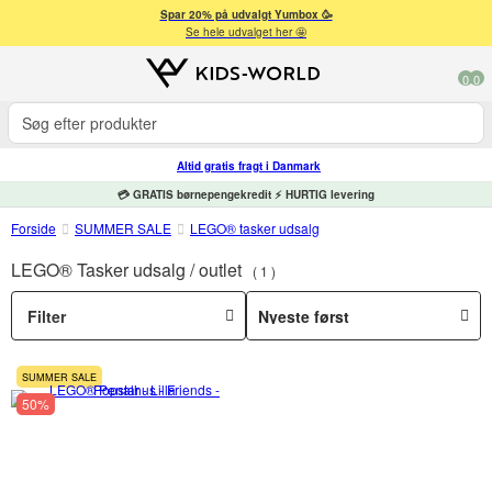
Spar 20% på udvalgt Yumbox 🥳
Se hele udvalget her 🤩
0
0
Altid gratis fragt i Danmark
💳 GRATIS børnepengekredit ⚡ HURTIG levering
Forside
SUMMER SALE
LEGO® tasker udsalg
LEGO® Tasker udsalg / outlet
1
Filter
SUMMER SALE
50%