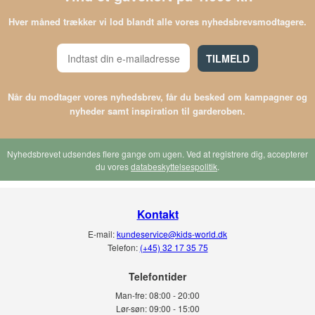
Hver måned trækker vi lod blandt alle vores nyhedsbrevsmodtagere.
TILMELD
Når du modtager vores nyhedsbrev, får du besked om kampagner og
nyheder samt inspiration til garderoben.
Nyhedsbrevet udsendes flere gange om ugen. Ved at registrere dig, accepterer
du vores
databeskyttelsespolitik
.
Kontakt
E-mail:
kundeservice@kids-world.dk
Telefon:
(+45) 32 17 35 75
Telefontider
Man-fre:
08:00 - 20:00
Lør-søn:
09:00 - 15:00