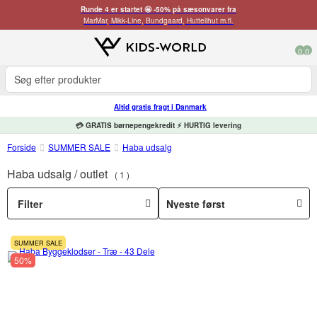
Runde 4 er startet 🤩 -50% på sæsonvarer fra
MarMar, Mikk-Line, Bundgaard, Huttelihut m.fl.
0
0
Altid gratis fragt i Danmark
💳 GRATIS børnepengekredit ⚡ HURTIG levering
Forside
SUMMER SALE
Haba udsalg
Haba udsalg / outlet
1
Filter
SUMMER SALE
50%