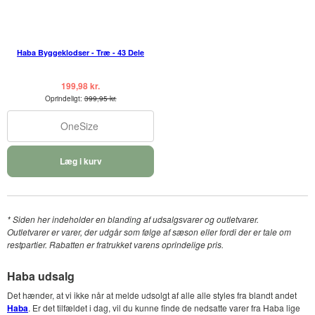
Haba Byggeklodser - Træ - 43 Dele
199,98 kr.
Oprindeligt:
399,95 kr.
OneSize
Læg i kurv
* Siden her indeholder en blanding af udsalgsvarer og outletvarer.
Outletvarer er varer, der udgår som følge af sæson eller fordi der er tale om
restpartier. Rabatten er fratrukket varens oprindelige pris.
Haba udsalg
Det hænder, at vi ikke når at melde udsolgt af alle alle styles fra blandt andet
Haba
. Er det tilfældet i dag, vil du kunne finde de nedsatte varer fra Haba lige