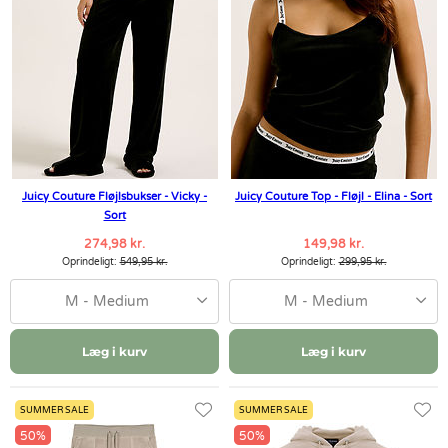
Juicy Couture Fløjlsbukser - Vicky -
Juicy Couture Top - Fløjl - Elina - Sort
Sort
274,98 kr.
149,98 kr.
Oprindeligt:
549,95 kr.
Oprindeligt:
299,95 kr.
M - Medium
M - Medium
Læg i kurv
Læg i kurv
SUMMER SALE
SUMMER SALE
50%
50%