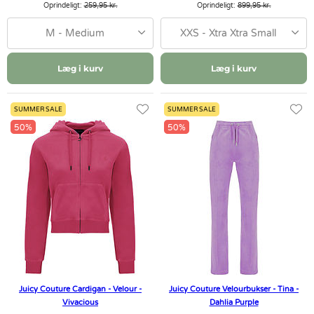
Oprindeligt:
259,95 kr.
Oprindeligt:
899,95 kr.
M - Medium
XXS - Xtra Xtra Small
Læg i kurv
Læg i kurv
SUMMER SALE
SUMMER SALE
50%
50%
Juicy Couture Cardigan - Velour -
Juicy Couture Velourbukser - Tina -
Vivacious
Dahlia Purple