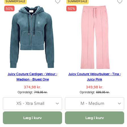
SUMMER SALE
SUMMER SALE
50%
50%
Juicy Couture Cardigan - Velour -
Juicy Couture Velourbukser - Tina -
Madison - Bluest One
Juicy Pink
374,98 kr.
349,98 kr.
Oprindeligt:
749,95 kr.
Oprindeligt:
699,95 kr.
XS - Xtra Small
M - Medium
Læg i kurv
Læg i kurv