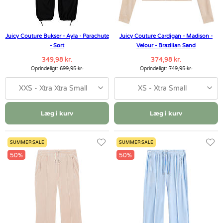
Juicy Couture Bukser - Ayla - Parachute
Juicy Couture Cardigan - Madison -
- Sort
Velour - Brazilian Sand
349,98 kr.
374,98 kr.
Oprindeligt:
699,95 kr.
Oprindeligt:
749,95 kr.
XXS - Xtra Xtra Small
XS - Xtra Small
Læg i kurv
Læg i kurv
SUMMER SALE
SUMMER SALE
50%
50%