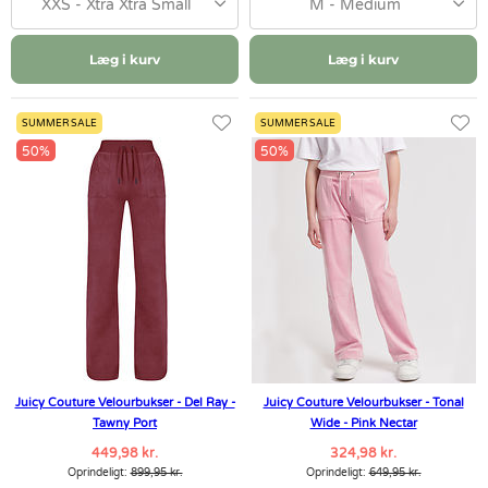
XXS - Xtra Xtra Small
M - Medium
Læg i kurv
Læg i kurv
SUMMER SALE
SUMMER SALE
50%
50%
Juicy Couture Velourbukser - Del Ray -
Juicy Couture Velourbukser - Tonal
Tawny Port
Wide - Pink Nectar
449,98 kr.
324,98 kr.
Oprindeligt:
899,95 kr.
Oprindeligt:
649,95 kr.