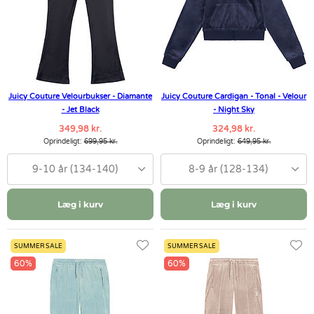
Juicy Couture Velourbukser - Diamante
Juicy Couture Cardigan - Tonal - Velour
- Jet Black
- Night Sky
349,98 kr.
324,98 kr.
Oprindeligt:
699,95 kr.
Oprindeligt:
649,95 kr.
9-10 år (134-140)
8-9 år (128-134)
Læg i kurv
Læg i kurv
SUMMER SALE
SUMMER SALE
60%
60%