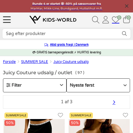
Runde 4 er startet 🤩 -50% på sæsonvarer fra
MarMar, Mikk-Line, Bundgaard, Huttelihut m.fl.
0
0
Altid gratis fragt i Danmark
💳 GRATIS børnepengekredit ⚡ HURTIG levering
Forside
SUMMER SALE
Juicy Couture udsalg
Juicy Couture udsalg / outlet
97
Filter
1 af 3
SUMMER SALE
SUMMER SALE
50%
50%