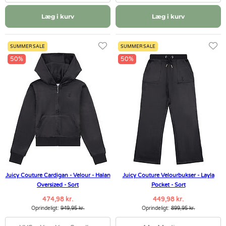
Læg i kurv
Læg i kurv
SUMMER SALE
SUMMER SALE
50%
50%
Juicy Couture Cardigan - Velour - Halan
Juicy Couture Velourbukser - Layla
Oversized - Sort
Pocket - Sort
474,98 kr.
449,98 kr.
Oprindeligt:
949,95 kr.
Oprindeligt:
899,95 kr.