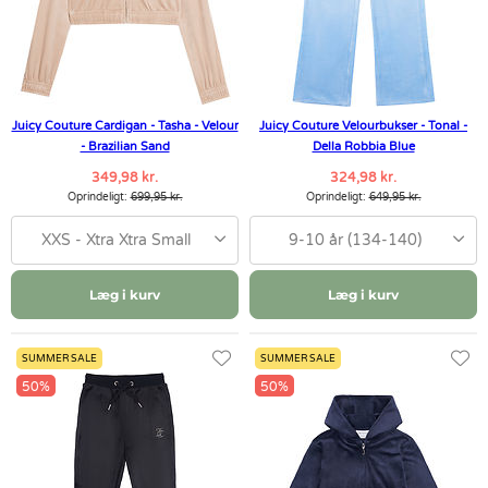
Juicy Couture Cardigan - Tasha - Velour
Juicy Couture Velourbukser - Tonal -
- Brazilian Sand
Della Robbia Blue
349,98 kr.
324,98 kr.
Oprindeligt:
699,95 kr.
Oprindeligt:
649,95 kr.
XXS - Xtra Xtra Small
9-10 år (134-140)
Læg i kurv
Læg i kurv
SUMMER SALE
SUMMER SALE
50%
50%