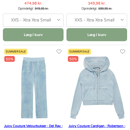
474,98 kr.
349,98 kr.
Oprindeligt:
949,95 kr.
Oprindeligt:
699,95 kr.
XXS - Xtra Xtra Small
XXS - Xtra Xtra Small
Læg i kurv
Læg i kurv
SUMMER SALE
SUMMER SALE
50%
50%
Juicy Couture Velourbukser - Del Ray -
Juicy Couture Cardigan - Robertson -