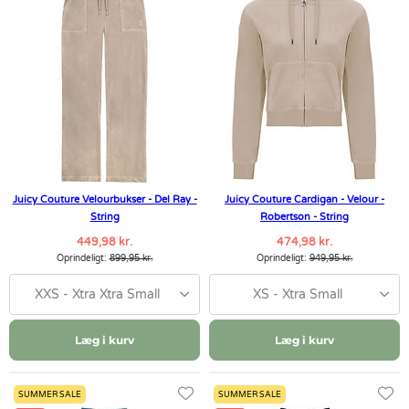
Juicy Couture Velourbukser - Del Ray -
Juicy Couture Cardigan - Velour -
String
Robertson - String
449,98 kr.
474,98 kr.
Oprindeligt:
899,95 kr.
Oprindeligt:
949,95 kr.
XXS - Xtra Xtra Small
XS - Xtra Small
Læg i kurv
Læg i kurv
SUMMER SALE
SUMMER SALE