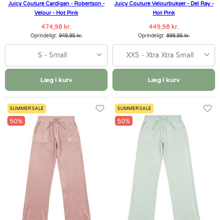
Juicy Couture Cardigan - Robertson -
Juicy Couture Velourbukser - Del Ray -
Velour - Hot Pink
Hot Pink
474,98 kr.
449,98 kr.
Oprindeligt:
949,95 kr.
Oprindeligt:
899,95 kr.
S - Small
XXS - Xtra Xtra Small
Læg i kurv
Læg i kurv
SUMMER SALE
SUMMER SALE
50%
50%