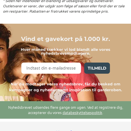
* Siden her indeholder en blanding af udsalgsvarer og outletvarer.
Outletvarer er varer, der udgår som følge af sæson eller fordi der er tale
om restpartier. Rabatten er fratrukket varens oprindelige pris.
Vind et gavekort på 1.000 kr.
Hver måned trækker vi lod blandt alle vores
nyhedsbrevsmodtagere.
TILMELD
Når du modtager vores nyhedsbrev, får du besked om
kampagner og nyheder samt inspiration til garderoben.
Nyhedsbrevet udsendes flere gange om ugen. Ved at registrere dig,
accepterer du vores
databeskyttelsespolitik
.