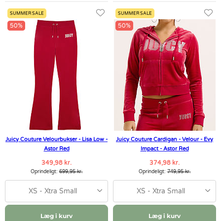
SUMMER SALE
SUMMER SALE
50%
50%
Juicy Couture Velourbukser - Lisa Low -
Juicy Couture Cardigan - Velour - Evy
Astor Red
Impact - Astor Red
349,98 kr.
374,98 kr.
Oprindeligt:
699,95 kr.
Oprindeligt:
749,95 kr.
XS - Xtra Small
XS - Xtra Small
Læg i kurv
Læg i kurv