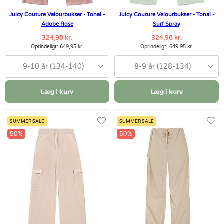
Juicy Couture Velourbukser - Tonal -
Juicy Couture Velourbukser - Tonal -
Adobe Rose
Surf Spray
324,98 kr.
324,98 kr.
Oprindeligt:
649,95 kr.
Oprindeligt:
649,95 kr.
9-10 år (134-140)
8-9 år (128-134)
Læg i kurv
Læg i kurv
SUMMER SALE
SUMMER SALE
50%
50%