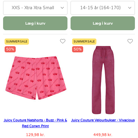
XXS - Xtra Xtra Small
14-15 år (164-170)
Læg i kurv
Læg i kurv
SUMMER SALE
SUMMER SALE
50%
50%
Juicy Couture Natshorts - Buzz - Pink &
Juicy Couture Velourbukser - Vivacious
Red Corwn Print
129,98 kr.
449,98 kr.