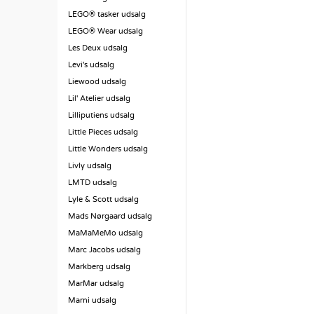
LEGO® tasker udsalg
LEGO® Wear udsalg
Les Deux udsalg
Levi's udsalg
Liewood udsalg
Lil' Atelier udsalg
Lilliputiens udsalg
Little Pieces udsalg
Little Wonders udsalg
Livly udsalg
LMTD udsalg
Lyle & Scott udsalg
Mads Nørgaard udsalg
MaMaMeMo udsalg
Marc Jacobs udsalg
Markberg udsalg
MarMar udsalg
Marni udsalg