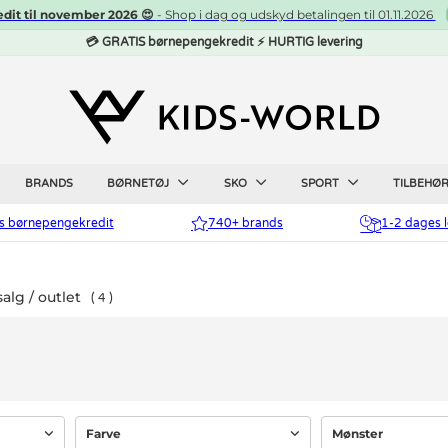
edit til november 2026 😍
- Shop i dag og udskyd betalingen til 01.11.2026
💳 GRATIS børnepengekredit ⚡ HURTIG levering
BRANDS
BØRNETØJ
SKO
SPORT
TILBEHØ
is børnepengekredit
740+ brands
1-2 dages l
lg / outlet
4
Farve
Mønster