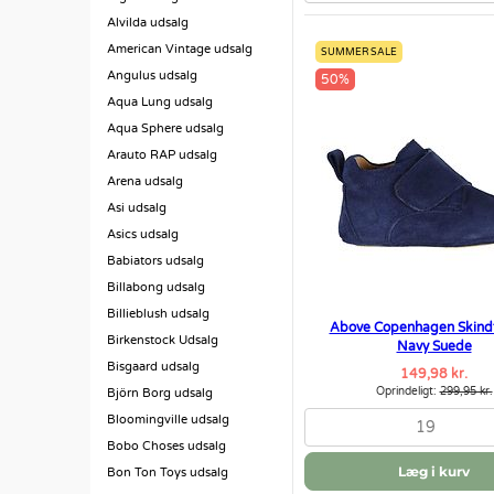
Alvilda udsalg
American Vintage udsalg
SUMMER SALE
Angulus udsalg
50%
Aqua Lung udsalg
Aqua Sphere udsalg
Arauto RAP udsalg
Arena udsalg
Asi udsalg
Asics udsalg
Babiators udsalg
Billabong udsalg
Billieblush udsalg
Above Copenhagen Skindf
Birkenstock Udsalg
Navy Suede
Bisgaard udsalg
149,98 kr.
Oprindeligt:
299,95 kr.
Björn Borg udsalg
Bloomingville udsalg
19
Bobo Choses udsalg
Læg i kurv
Bon Ton Toys udsalg