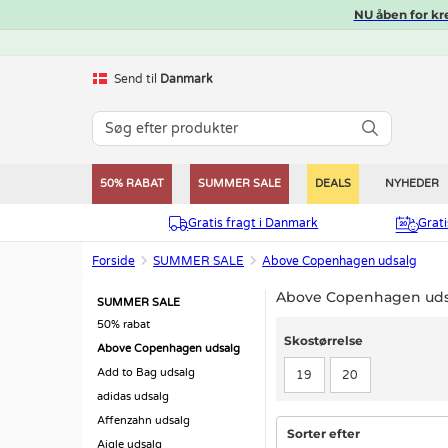
NU åben for kr
Send til
Danmark
50% RABAT
SUMMER SALE
DEALS
NYHEDER
Gratis fragt i Danmark
Grat
Forside
SUMMER SALE
Above Copenhagen udsalg
Above Copenhagen udsa
SUMMER SALE
50% rabat
Skostørrelse
Skostørrelse
Above Copenhagen udsalg
Add to Bag udsalg
19
20
adidas udsalg
Affenzahn udsalg
Sorter efter
Aigle udsalg