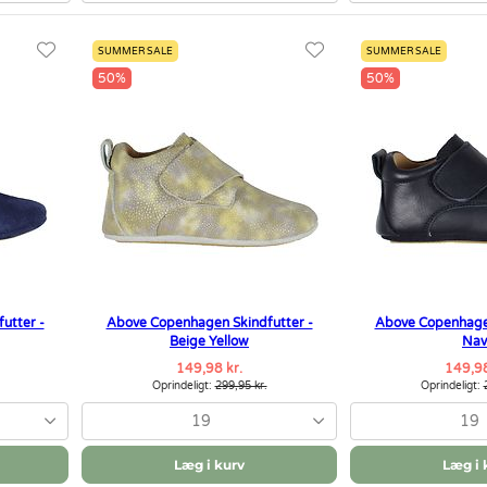
SUMMER SALE
SUMMER SALE
50%
50%
utter -
Above Copenhagen Skindfutter -
Above Copenhagen
Beige Yellow
Nav
149,98 kr.
149,98
Oprindeligt:
299,95 kr.
Oprindeligt:
19
19
Læg i kurv
Læg i 