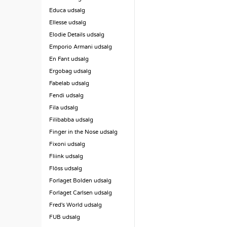
Educa udsalg
Ellesse udsalg
Elodie Details udsalg
Emporio Armani udsalg
En Fant udsalg
Ergobag udsalg
Fabelab udsalg
Fendi udsalg
Fila udsalg
Filibabba udsalg
Finger in the Nose udsalg
Fixoni udsalg
Fliink udsalg
Flöss udsalg
Forlaget Bolden udsalg
Forlaget Carlsen udsalg
Fred's World udsalg
FUB udsalg