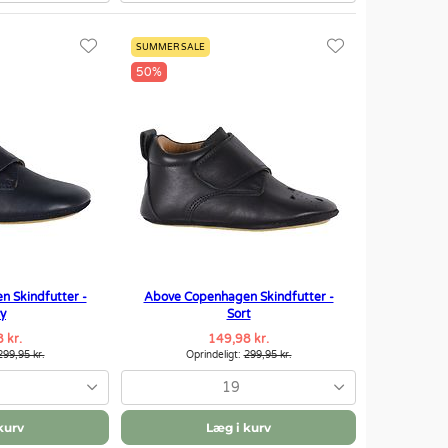
SUMMER SALE
50%
 Skindfutter -
Above Copenhagen Skindfutter -
y
Sort
 kr.
149,98 kr.
299,95 kr.
Oprindeligt:
299,95 kr.
19
kurv
Læg i kurv