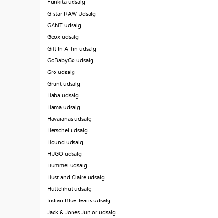
Funkita udsalg
G-star RAW Udsalg
GANT udsalg
Geox udsalg
Gift In A Tin udsalg
GoBabyGo udsalg
Gro udsalg
Grunt udsalg
Haba udsalg
Hama udsalg
Havaianas udsalg
Herschel udsalg
Hound udsalg
HUGO udsalg
Hummel udsalg
Hust and Claire udsalg
Huttelihut udsalg
Indian Blue Jeans udsalg
Jack & Jones Junior udsalg