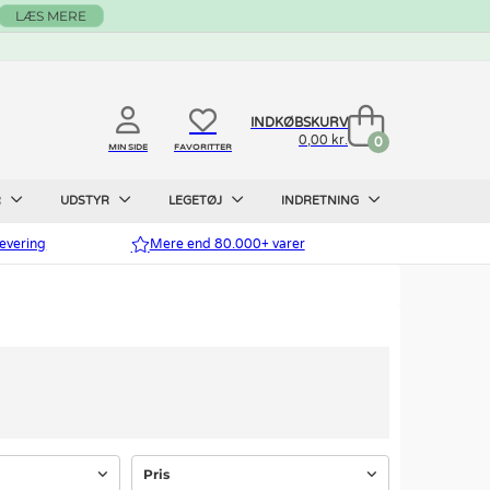
LÆS MERE
INDKØBSKURV
0,00 kr.
0
MIN SIDE
FAVORITTER
R
UDSTYR
LEGETØJ
INDRETNING
evering
Mere end 80.000+ varer
Pris