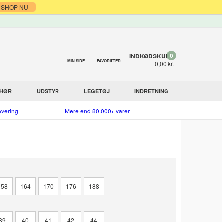
SHOP NU
0
INDKØBSKURV
MIN SIDE
FAVORITTER
0,00 kr.
EHØR
UDSTYR
LEGETØJ
INDRETNING
evering
Mere end 80.000+ varer
158
164
170
176
188
39
40
41
42
44