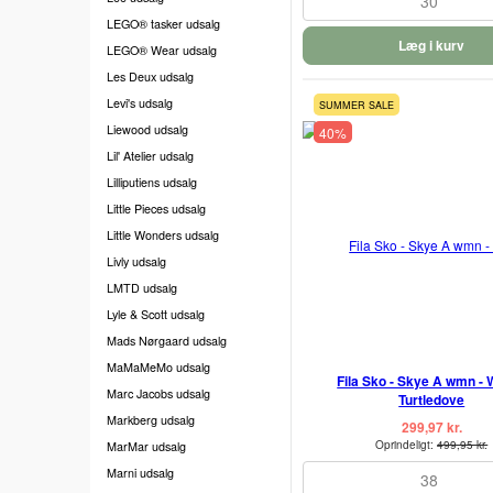
30
LEGO® tasker udsalg
Læg i kurv
LEGO® Wear udsalg
Les Deux udsalg
Levi's udsalg
SUMMER SALE
Liewood udsalg
40%
Lil' Atelier udsalg
Lilliputiens udsalg
Little Pieces udsalg
Little Wonders udsalg
Livly udsalg
LMTD udsalg
Lyle & Scott udsalg
Mads Nørgaard udsalg
MaMaMeMo udsalg
Fila Sko - Skye A wmn - 
Marc Jacobs udsalg
Turtledove
Markberg udsalg
299,97 kr.
Oprindeligt:
499,95 kr.
MarMar udsalg
Marni udsalg
38