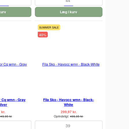
44
kurv
Læg i kurv
SUMMER SALE
40%
or Cq wmn - Gray
Fila Sko - Havocc wmn - Black-
ilver
White
 kr.
299,97 kr.
949,95 kr.
Oprindeligt:
499,95 kr.
39