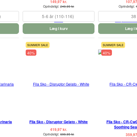
149,97 kr.
107,97
Oprindeligt:
249,95 kr.
Oprindeligt:
)
5-6 år (110-116)
38
Læg i kurv
Læg i 
SUMMER SALE
SUMMER SALE
40%
40%
arinaria
Fila Sko - Disruptor Gelato - White
Fila Sko - CR-Cw0
Soothing Sea
419,97 kr.
359,97
Oprindeligt:
699,95 kr.