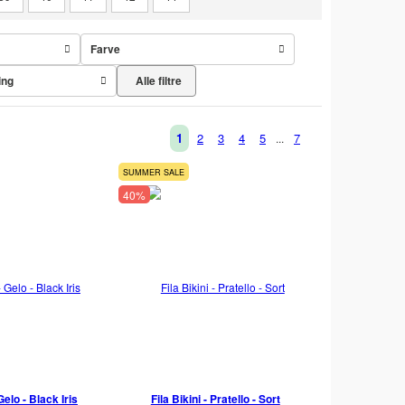
Farve
Alle filtre
ing
1
2
3
4
5
7
...
SUMMER SALE
40%
elo - Black Iris
Fila Bikini - Pratello - Sort