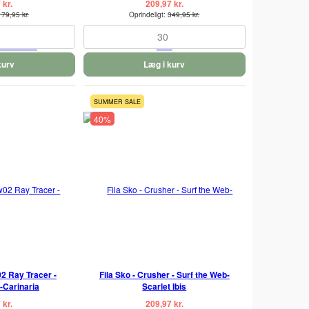
 kr.
209,97 kr.
179,95 kr.
Oprindeligt:
349,95 kr.
30
kurv
Læg i kurv
SUMMER SALE
40%
2 Ray Tracer -
Fila Sko - Crusher - Surf the Web-
-Carinaria
Scarlet Ibis
 kr.
209,97 kr.