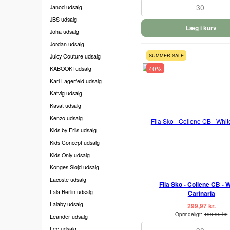
30
Janod udsalg
JBS udsalg
Læg i kurv
Joha udsalg
Jordan udsalg
Juicy Couture udsalg
SUMMER SALE
40%
KABOOKI udsalg
Karl Lagerfeld udsalg
Katvig udsalg
Kavat udsalg
Kenzo udsalg
Kids by Friis udsalg
Kids Concept udsalg
Kids Only udsalg
Konges Sløjd udsalg
Lacoste udsalg
Fila Sko - Collene CB - W
Lala Berlin udsalg
Carinaria
Lalaby udsalg
299,97 kr.
Oprindeligt:
499,95 kr.
Leander udsalg
Lee udsalg