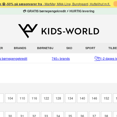
 🤩 -50% på sæsonvarer fra
- MarMar, Mikk-Line, Bundgaard, Huttelihut m.fl.
💳 GRATIS børnepengekredit ⚡ HURTIG levering
ER
BRANDS
BØRNETØJ
SKO
SPORT
TILB
is børnepengekredit
740+ brands
1-2 dages l
8
104
110
116
122
128
134
140
146
152
9
30
31
32
33
34
35
36
37
38