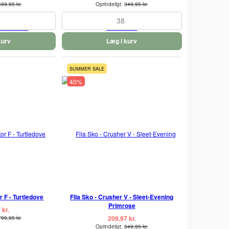
599,95 kr.
Oprindeligt:
349,95 kr.
38
kurv
Læg i kurv
SUMMER SALE
40%
r F - Turtledove
Fila Sko - Crusher V - Sleet-Evening
Primrose
 kr.
209,97 kr.
799,95 kr.
Oprindeligt:
349,95 kr.