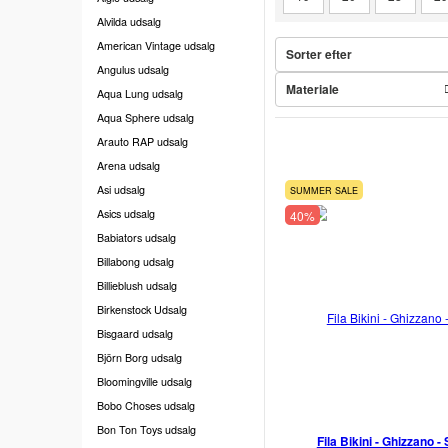
Alvilda udsalg
American Vintage udsalg
Sorter efter
Angulus udsalg
Materiale
Aqua Lung udsalg
Aqua Sphere udsalg
Arauto RAP udsalg
Arena udsalg
Asi udsalg
SUMMER SALE
Asics udsalg
40%
Babiators udsalg
Billabong udsalg
Billieblush udsalg
Birkenstock Udsalg
Bisgaard udsalg
Björn Borg udsalg
Bloomingville udsalg
Bobo Choses udsalg
Bon Ton Toys udsalg
Fila Bikini - Ghizzano - 