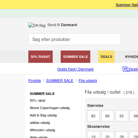
Summer Sale
Send til
Danmark
50% RABAT
SUMMER SALE
DEALS
NYHED
Gratis fragt i Danmark
Grat
Forside
SUMMER SALE
Fila udsalg
Fila udsalg / outlet
279
SUMMER SALE
50% rabat
Størrelse
Størrelse
Above Copenhagen udsalg
Add to Bag udsalg
80
86
92
9
adidas udsalg
Skostørrelse
Skostørrelse
Affenzahn udsalg
19
20
28
2
Aigle udsalg