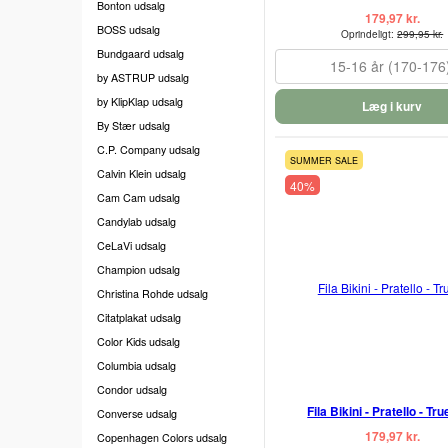
Bonton udsalg
179,97 kr.
BOSS udsalg
Oprindeligt:
299,95 kr.
Bundgaard udsalg
15-16 år (170-176
by ASTRUP udsalg
by KlipKlap udsalg
Læg i kurv
By Stær udsalg
C.P. Company udsalg
SUMMER SALE
Calvin Klein udsalg
40%
Cam Cam udsalg
Candylab udsalg
CeLaVi udsalg
Champion udsalg
Christina Rohde udsalg
Citatplakat udsalg
Color Kids udsalg
Columbia udsalg
Condor udsalg
Fila Bikini - Pratello - Tr
Converse udsalg
179,97 kr.
Copenhagen Colors udsalg