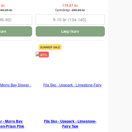
 kr.
179,97 kr.
249,95 kr.
Oprindeligt:
299,95 kr.
86-92)
9-10 år (134-140)
kurv
Læg i kurv
SUMMER SALE
40%
r - Morro Bay
Fila Sko - Upspark - Limestone-
een-Prism Pink
Fairy Tale