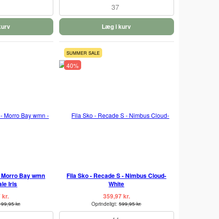
37
kurv
Læg i kurv
SUMMER SALE
40%
 - Morro Bay wmn
Fila Sko - Recade S - Nimbus Cloud-
le Iris
White
 kr.
359,97 kr.
199,95 kr.
Oprindeligt:
599,95 kr.