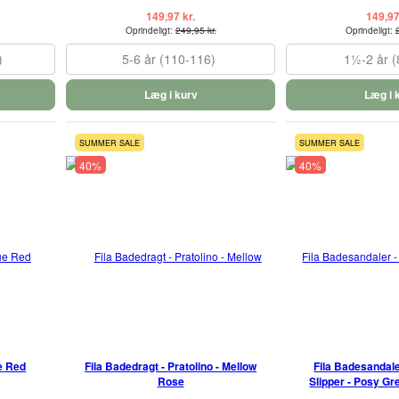
149,97 kr.
149,97
Oprindeligt:
249,95 kr.
Oprindeligt:
)
5-6 år (110-116)
1½-2 år (
Læg i kurv
Læg i 
SUMMER SALE
SUMMER SALE
40%
40%
ue Red
Fila Badedragt - Pratolino - Mellow
Fila Badesandale
Rose
Slipper - Posy Gr