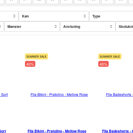
Køn
Type
Mønster
Anvisning
Skolukn
SUMMER SALE
SUMMER SALE
40%
40%
Sort
Fila Bikini - Pratolino - Mellow Rose
Fila Badeshorts - G