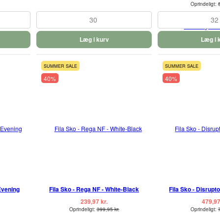
Oprindeligt:
30
32
Læg i kurv
Læg i 
SUMMER SALE
SUMMER SALE
40%
40%
-Evening
Fila Sko - Rega NF - White-Black
Fila Sko - Disrupto
239,97 kr.
479,97
Oprindeligt:
399,95 kr.
Oprindeligt: