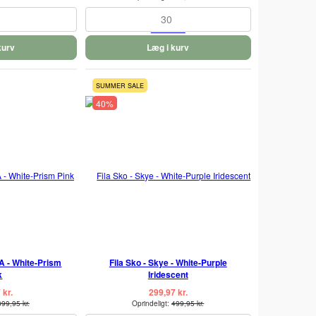
30
kurv
Læg i kurv
SUMMER SALE
40%
 A - White-Prism
Fila Sko - Skye - White-Purple
k
Iridescent
 kr.
299,97 kr.
399,95 kr.
Oprindeligt:
499,95 kr.