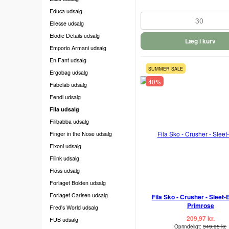
Educa udsalg
30
Ellesse udsalg
Elodie Details udsalg
Læg i kurv
Emporio Armani udsalg
En Fant udsalg
SUMMER SALE
Ergobag udsalg
40%
Fabelab udsalg
Fendi udsalg
Fila udsalg
Filibabba udsalg
Finger in the Nose udsalg
Fixoni udsalg
Fliink udsalg
Flöss udsalg
Forlaget Bolden udsalg
Forlaget Carlsen udsalg
Fila Sko - Crusher - Sleet
Primrose
Fred's World udsalg
209,97 kr.
FUB udsalg
Oprindeligt:
349,95 kr.