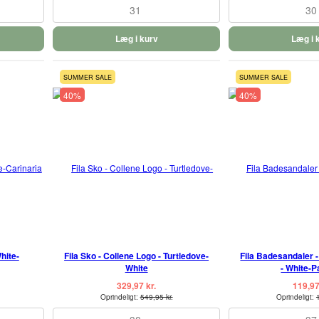
31
30
Læg i kurv
Læg i 
SUMMER SALE
SUMMER SALE
40%
40%
hite-
Fila Sko - Collene Logo - Turtledove-
Fila Badesandaler
White
- White-Pa
329,97 kr.
119,97
Oprindeligt:
549,95 kr.
Oprindeligt: