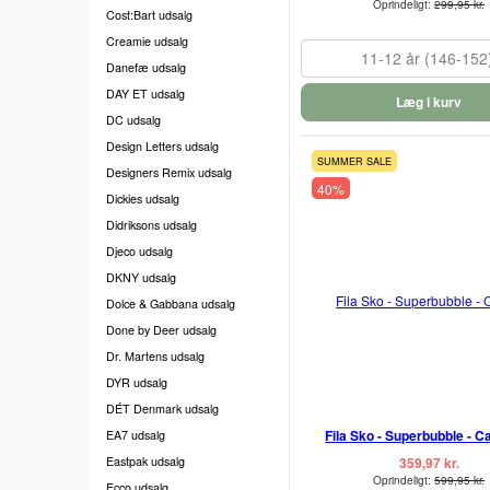
Oprindeligt:
299,95 kr.
Cost:Bart udsalg
Creamie udsalg
11-12 år (146-152
Danefæ udsalg
DAY ET udsalg
Læg i kurv
DC udsalg
Design Letters udsalg
SUMMER SALE
Designers Remix udsalg
40%
Dickies udsalg
Didriksons udsalg
Djeco udsalg
DKNY udsalg
Dolce & Gabbana udsalg
Done by Deer udsalg
Dr. Martens udsalg
DYR udsalg
DÉT Denmark udsalg
Fila Sko - Superbubble - C
EA7 udsalg
Eastpak udsalg
359,97 kr.
Oprindeligt:
599,95 kr.
Ecco udsalg