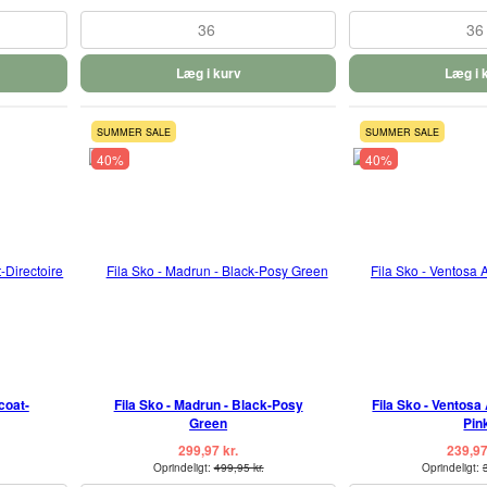
36
36
Læg i kurv
Læg i 
SUMMER SALE
SUMMER SALE
40%
40%
coat-
Fila Sko - Madrun - Black-Posy
Fila Sko - Ventosa
Green
Pin
299,97 kr.
239,97
Oprindeligt:
499,95 kr.
Oprindeligt: