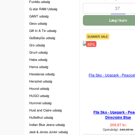
Funkita udsalg
37
G-star RAW Udsalg
GANT udsalg
Læg i kurv
Geox udsalg
Gift In A Tin udsalg
SUMMER SALE
GoBabyGo udsalg
40%
Gro udsalg
Grunt udsalg
Haba udsalg
Hama udsalg
Havaianas udsalg
Herschel udsalg
Hound udsalg
HUGO udsalg
Hummel udsalg
Hust and Claire udsalg
Fila Sko - Upspark - Pea
Directoire Blue
Huttelihut udsalg
209,97 kr.
Indian Blue Jeans udsalg
Oprindeligt:
349,95 kr.
Jack & Jones Junior udsalg