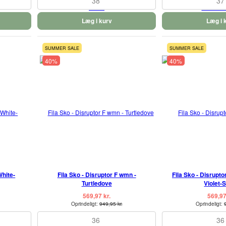
38
37
Læg i kurv
Læg i 
SUMMER SALE
SUMMER SALE
40%
40%
White-
Fila Sko - Disruptor F wmn -
Fila Sko - Disrupt
Turtledove
Violet-S
569,97 kr.
569,97
Oprindeligt:
949,95 kr.
Oprindeligt:
36
36