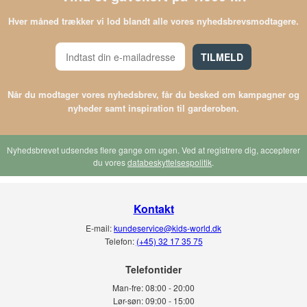
Hver måned trækker vi lod blandt alle vores nyhedsbrevsmodtagere.
TILMELD
Når du modtager vores nyhedsbrev, får du besked om kampagner og
nyheder samt inspiration til garderoben.
Nyhedsbrevet udsendes flere gange om ugen. Ved at registrere dig, accepterer
du vores
databeskyttelsespolitik
.
Kontakt
E-mail:
kundeservice@kids-world.dk
Telefon:
(+45) 32 17 35 75
Telefontider
Man-fre:
08:00 - 20:00
Lør-søn:
09:00 - 15:00