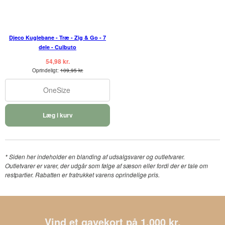
Djeco Kuglebane - Træ - Zig & Go - 7
dele - Culbuto
54,98 kr.
Oprindeligt:
109,95 kr.
OneSize
Læg i kurv
* Siden her indeholder en blanding af udsalgsvarer og outletvarer.
Outletvarer er varer, der udgår som følge af sæson eller fordi der er tale om
restpartier. Rabatten er fratrukket varens oprindelige pris.
Vind et gavekort på 1.000 kr.