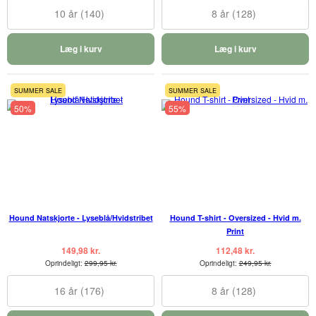
10 år (140)
8 år (128)
Læg i kurv
Læg i kurv
SUMMER SALE
SUMMER SALE
50%
55%
Hound Natskjorte - Lyseblå/Hvidstribet
Hound T-shirt - Oversized - Hvid m.
Print
149,98 kr.
112,48 kr.
Oprindeligt:
299,95 kr.
Oprindeligt:
249,95 kr.
16 år (176)
8 år (128)