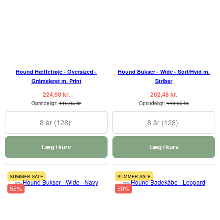
Hound Hættetrøje - Oversized -
Hound Bukser - Wide - Sort/Hvid m.
Gråmeleret m. Print
Striber
224,98 kr.
202,48 kr.
Oprindeligt:
449,95 kr.
Oprindeligt:
449,95 kr.
8 år (128)
8 år (128)
Læg i kurv
Læg i kurv
SUMMER SALE
SUMMER SALE
55%
50%