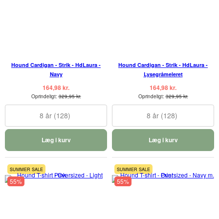
Hound Cardigan - Strik - HdLaura -
Hound Cardigan - Strik - HdLaura -
Navy
Lysegråmeleret
164,98 kr.
164,98 kr.
Oprindeligt:
329,95 kr.
Oprindeligt:
329,95 kr.
8 år (128)
8 år (128)
Læg i kurv
Læg i kurv
SUMMER SALE
SUMMER SALE
55%
55%