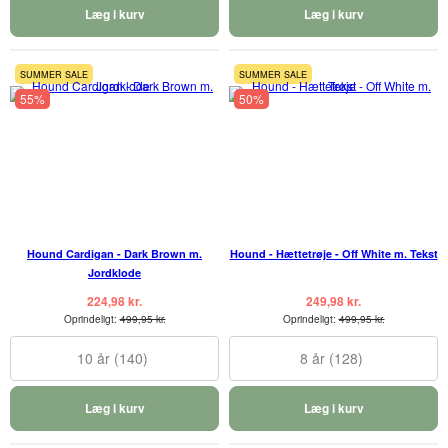
Læg i kurv
Læg i kurv
SUMMER SALE
SUMMER SALE
55%
50%
Hound Cardigan - Dark Brown m.
Hound - Hættetrøje - Off White m. Tekst
Jordklode
224,98 kr.
249,98 kr.
Oprindeligt:
499,95 kr.
Oprindeligt:
499,95 kr.
10 år (140)
8 år (128)
Læg i kurv
Læg i kurv