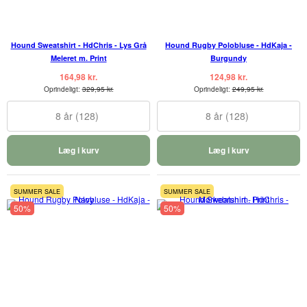
Hound Sweatshirt - HdChris - Lys Grå
Hound Rugby Polobluse - HdKaja -
Meleret m. Print
Burgundy
164,98 kr.
124,98 kr.
Oprindeligt:
329,95 kr.
Oprindeligt:
249,95 kr.
8 år (128)
8 år (128)
Læg i kurv
Læg i kurv
SUMMER SALE
SUMMER SALE
50%
50%