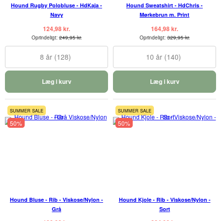
Hound Rugby Polobluse - HdKaja -
Hound Sweatshirt - HdChris -
Navy
Mørkebrun m. Print
124,98 kr.
164,98 kr.
Oprindeligt:
249,95 kr.
Oprindeligt:
329,95 kr.
8 år (128)
10 år (140)
Læg i kurv
Læg i kurv
SUMMER SALE
SUMMER SALE
50%
50%
Hound Bluse - Rib - Viskose/Nylon -
Hound Kjole - Rib - Viskose/Nylon -
Grå
Sort