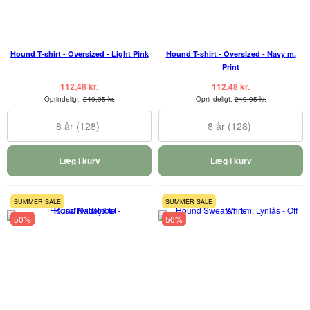
Hound T-shirt - Oversized - Light Pink
Hound T-shirt - Oversized - Navy m.
Print
112,48 kr.
112,48 kr.
Oprindeligt:
249,95 kr.
Oprindeligt:
249,95 kr.
8 år (128)
8 år (128)
Læg i kurv
Læg i kurv
SUMMER SALE
SUMMER SALE
50%
50%