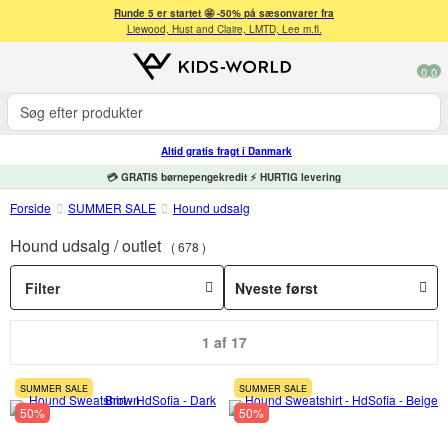
Runde 5 er startet 🤩 -50% på sæsonvarer fra
Liewood, Hust and Claire, LMTD, Lee m.fl.
0
0
Altid gratis fragt i Danmark
💳 GRATIS børnepengekredit ⚡ HURTIG levering
Forside
SUMMER SALE
Hound udsalg
Hound udsalg / outlet
678
Filter
1 af 17
SUMMER SALE
SUMMER SALE
50%
50%