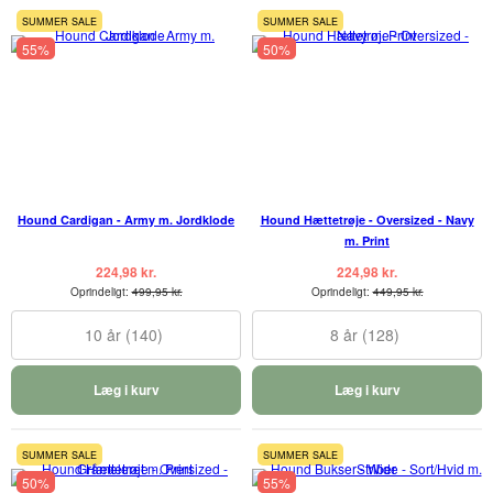
SUMMER SALE
SUMMER SALE
55%
50%
Hound Cardigan - Army m. Jordklode
Hound Hættetrøje - Oversized - Navy
m. Print
224,98 kr.
224,98 kr.
Oprindeligt:
499,95 kr.
Oprindeligt:
449,95 kr.
10 år (140)
8 år (128)
Læg i kurv
Læg i kurv
SUMMER SALE
SUMMER SALE
50%
55%