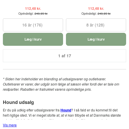
112,48 kr.
112,48 kr.
Oprindeligt:
249,95 kr.
Oprindeligt:
249,95 kr.
16 år (176)
8 år (128)
Læg i kurv
Læg i kurv
1 af 17
* Siden her indeholder en blanding af udsalgsvarer og outletvarer.
Outletvarer er varer, der udgår som følge af sæson eller fordi der er tale om
restpartier. Rabatten er fratrukket varens oprindelige pris.
Hound udsalg
Er du på udkig efter udsalgsvarer fra
Hound
? I så fald er du kommet til det
helt rigtige sted. Vi er meget stolte af, at vi kan tilbyde et af Danmarks største
udvalg af tøj, fodtøj, og udstyr til børn samt interiør til børneværelset
Vis mere