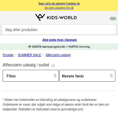
Spar 20% på udvalgt Yumbox 🥳
Se hele udvalget her 🤩
0
0
Altid gratis fragt i Danmark
💳 GRATIS børnepengekredit ⚡ HURTIG levering
Forside
SUMMER SALE
Affenzahn udsalg
Affenzahn udsalg / outlet
Filter
* Siden her indeholder en blanding af udsalgsvarer og outletvarer.
Outletvarer er varer, der udgår som følge af sæson eller fordi der er tale om
restpartier. Rabatten er fratrukket varens oprindelige pris.