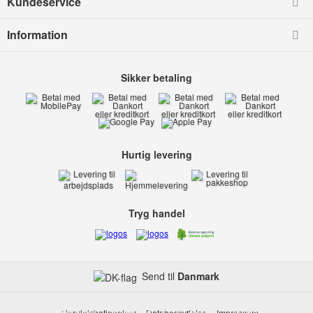
Kundeservice
Information
Sikker betaling
Hurtig levering
Tryg handel
Send til
Danmark
Kids-world
Handelsbetingelser
Smedevej 6
Databeskyttelse
6710 Esbjerg V
Impressum
Danmark