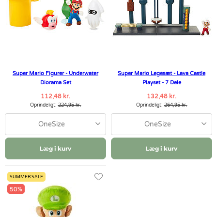
Super Mario Figurer - Underwater
Super Mario Legesæt - Lava Castle
Diorama Set
Playset - 7 Dele
112,48 kr.
132,48 kr.
Oprindeligt:
224,95 kr.
Oprindeligt:
264,95 kr.
OneSize
OneSize
Læg i kurv
Læg i kurv
SUMMER SALE
50%