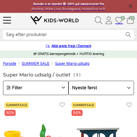
Runde 4 er startet 🤩 -50% på sæsonvarer fra
MarMar, Mikk-Line, Bundgaard, Huttelihut m.fl.
0
0
Altid gratis fragt i Danmark
💳 GRATIS børnepengekredit ⚡ HURTIG levering
Forside
SUMMER SALE
Super Mario udsalg
Super Mario udsalg / outlet
3
Filter
SUMMER SALE
SUMMER SALE
50%
50%