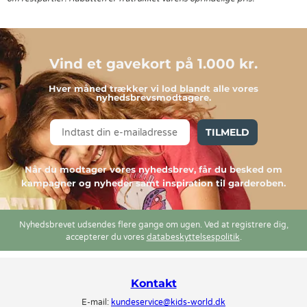
Vind et gavekort på 1.000 kr.
Hver måned trækker vi lod blandt alle vores
nyhedsbrevsmodtagere.
TILMELD
Når du modtager vores nyhedsbrev, får du besked om
kampagner og nyheder samt inspiration til garderoben.
Nyhedsbrevet udsendes flere gange om ugen. Ved at registrere dig,
accepterer du vores
databeskyttelsespolitik
.
Kontakt
E-mail:
kundeservice@kids-world.dk