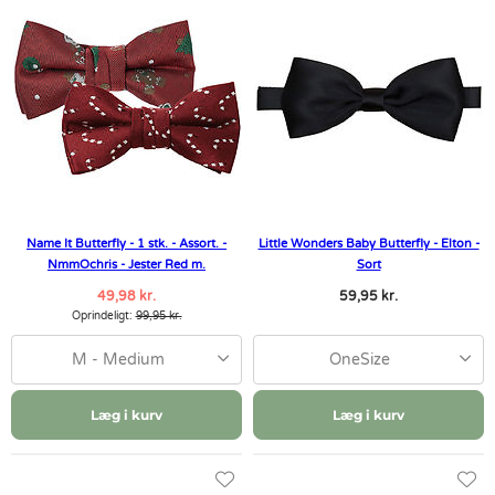
Name It Butterfly - 1 stk. - Assort. -
Little Wonders Baby Butterfly - Elton -
NmmOchris - Jester Red m.
Sort
49,98 kr.
59,95 kr.
Oprindeligt:
99,95 kr.
M - Medium
OneSize
Læg i kurv
Læg i kurv