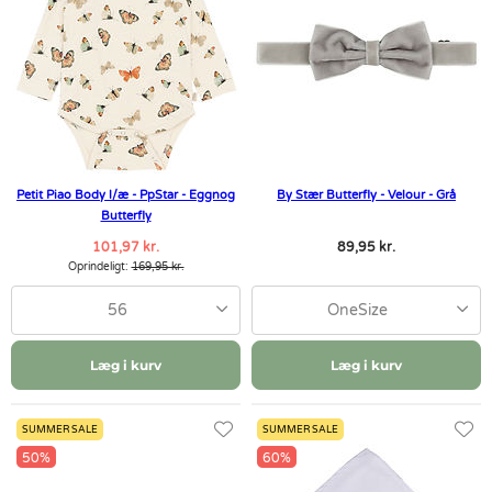
Petit Piao Body l/æ - PpStar - Eggnog
By Stær Butterfly - Velour - Grå
Butterfly
101,97 kr.
89,95 kr.
Oprindeligt:
169,95 kr.
56
OneSize
Læg i kurv
Læg i kurv
SUMMER SALE
SUMMER SALE
50%
60%