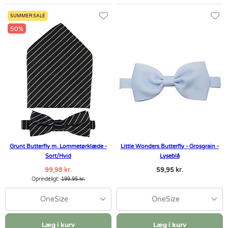
SUMMER SALE
50%
Grunt Butterfly m. Lommetørklæde -
Little Wonders Butterfly - Grosgrain -
Sort/Hvid
Lyseblå
99,98 kr.
59,95 kr.
Oprindeligt:
199,95 kr.
OneSize
OneSize
Læg i kurv
Læg i kurv