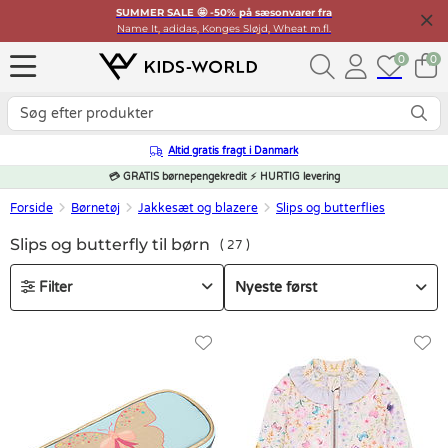
SUMMER SALE 🤩 -50% på sæsonvarer fra
Name It, adidas, Konges Sløjd, Wheat m.fl.
0
0
Altid gratis fragt i Danmark
💳 GRATIS børnepengekredit ⚡ HURTIG levering
Forside
Børnetøj
Jakkesæt og blazere
Slips og butterflies
Slips og butterfly til børn
27
Filter