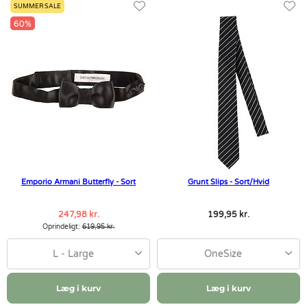
SUMMER SALE
60%
Emporio Armani Butterfly - Sort
Grunt Slips - Sort/Hvid
247,98 kr.
199,95 kr.
Oprindeligt:
619,95 kr.
L - Large
OneSize
Læg i kurv
Læg i kurv