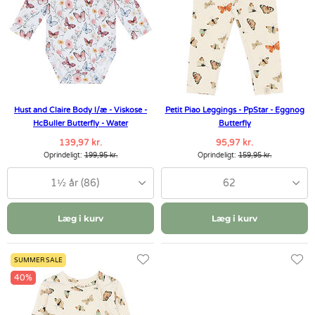
Hust and Claire Body l/æ - Viskose -
Petit Piao Leggings - PpStar - Eggnog
HcBuller Butterfly - Water
Butterfly
139,97 kr.
95,97 kr.
Oprindeligt:
199,95 kr.
Oprindeligt:
159,95 kr.
1½ år (86)
62
Læg i kurv
Læg i kurv
SUMMER SALE
40%