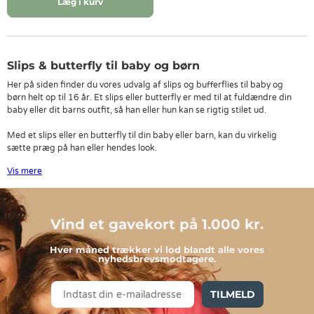
Læg i kurv
Slips & butterfly til baby og børn
Her på siden finder du vores udvalg af slips og bufferflies til baby og
børn helt op til 16 år. Et slips eller butterfly er med til at fuldændre din
baby eller dit barns outfit, så han eller hun kan se rigtig stilet ud.
Med et slips eller en butterfly til din baby eller barn, kan du virkelig
sætte præg på han eller hendes look.
Vis mere
Slips og butterfly til børn i mange størrelser
Slips og butterfly er flotte til både store og små. Vi fører typisk slips og
butterfly i størrelserne 50, 56, 62, 68, 74, 80, 86, 92, 98, 104, 110, 116,
Vind et gavekort på 1.000 kr.
128, 134, 140, 146 og 152. Du kan enten kigge gennem vores udvalg
og se om der er noget, som falder i den smag eller bruge filteret øverst
på siden, til hurtigt og nemt at se, hvad vi har i dit barn størrelse.
Hver måned trækker vi lod blandt alle vores
nyhedsbrevsmodtagere.
Slips og butterfly i flotte farver
TILMELD
Vi har slips og butterflies i farver som blå, brun, grå, grøn, hvid, rød, sort,
navy samt støvede farver. Derudover har vi som regel også ternede og