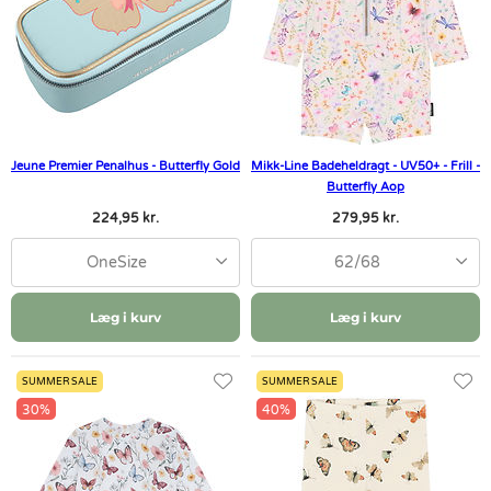
Jeune Premier Penalhus - Butterfly Gold
Mikk-Line Badeheldragt - UV50+ - Frill -
Butterfly Aop
224,95 kr.
279,95 kr.
OneSize
62/68
Læg i kurv
Læg i kurv
SUMMER SALE
SUMMER SALE
30%
40%