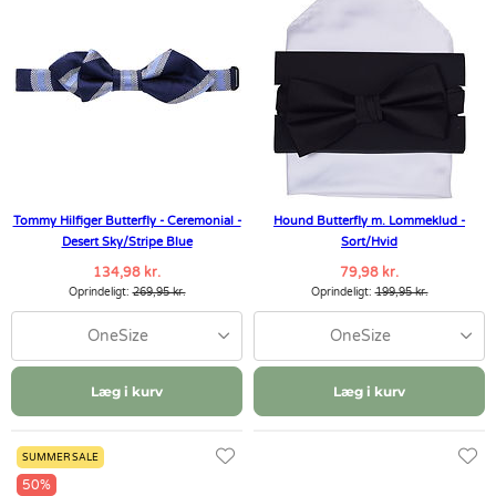
Tommy Hilfiger Butterfly - Ceremonial -
Hound Butterfly m. Lommeklud -
Desert Sky/Stripe Blue
Sort/Hvid
134,98 kr.
79,98 kr.
Oprindeligt:
269,95 kr.
Oprindeligt:
199,95 kr.
OneSize
OneSize
Læg i kurv
Læg i kurv
SUMMER SALE
50%