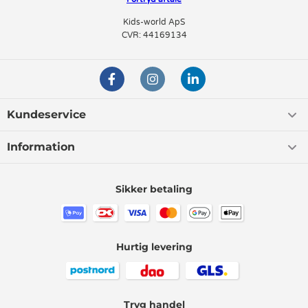
Kids-world ApS
Hvis du har nogle spørgsmål til vores sortiment eller de enkelte
CVR: 44169134
produkter, så skriv endelig til vores kundeservice, som sidder klar til at
hjælpe.
Kundeservice
Information
Sikker betaling
Hurtig levering
Tryg handel