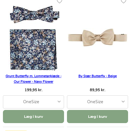
Grunt Butterfly m. Lommetørklæde -
By Stær Butterfly - Beige
Our Flower - Navy Flower
199,95 kr.
89,95 kr.
OneSize
OneSize
Læg i kurv
Læg i kurv