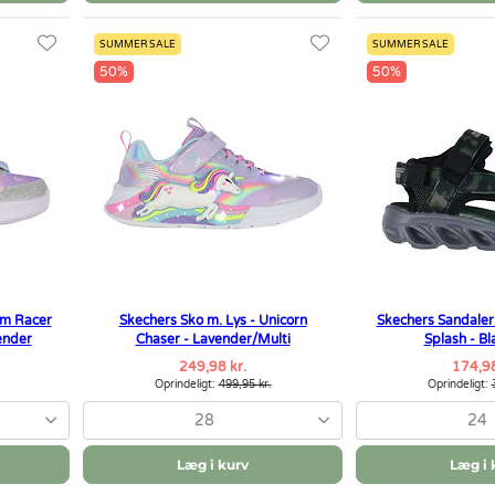
SUMMER SALE
SUMMER SALE
50%
50%
am Racer
Skechers Sko m. Lys - Unicorn
Skechers Sandaler
ender
Chaser - Lavender/Multi
Splash - Bl
249,98 kr.
174,98
Oprindeligt:
499,95 kr.
Oprindeligt:
28
24
Læg i kurv
Læg i 