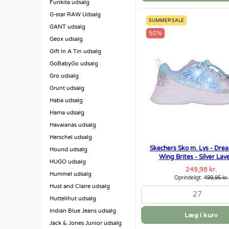
Funkita udsalg
G-star RAW Udsalg
SUMMER SALE
GANT udsalg
50%
Geox udsalg
Gift In A Tin udsalg
GoBabyGo udsalg
Gro udsalg
Grunt udsalg
Haba udsalg
Hama udsalg
Havaianas udsalg
Herschel udsalg
Skechers Sko m. Lys - Dre
Hound udsalg
Wing Brites - Silver Lav
HUGO udsalg
249,98 kr.
Hummel udsalg
Oprindeligt:
499,95 kr.
Hust and Claire udsalg
27
Huttelihut udsalg
Indian Blue Jeans udsalg
Læg i kurv
Jack & Jones Junior udsalg