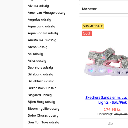
Alvilda udsalg
Mønster
American Vintage udsalg
Angulus udsalg
Aqua Lung udsalg
SUMMER SALE
Aqua Sphere udsalg
50%
Arauto RAP udsalg
Arena udsalg
Asi udsalg
Asics udsalg
Babiators udsalg
Billabong udsalg
Billieblush udsalg
Birkenstock Udsalg
Bisgaard udsalg
Skechers Sandaler m. Lys 
Björn Borg udsalg
Lights - Sølv/Pink
Bloomingville udsalg
174,98 kr.
Oprindeligt:
349,95 kr.
Bobo Choses udsalg
Bon Ton Toys udsalg
25