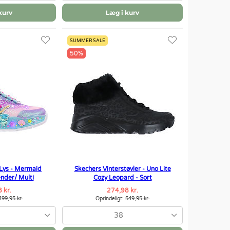
kurv
Læg i kurv
SUMMER SALE
50%
 Lys - Mermaid
Skechers Vinterstøvler - Uno Lite
nder/ Multi
Cozy Leopard - Sort
 kr.
274,98 kr.
499,95 kr.
Oprindeligt:
549,95 kr.
38