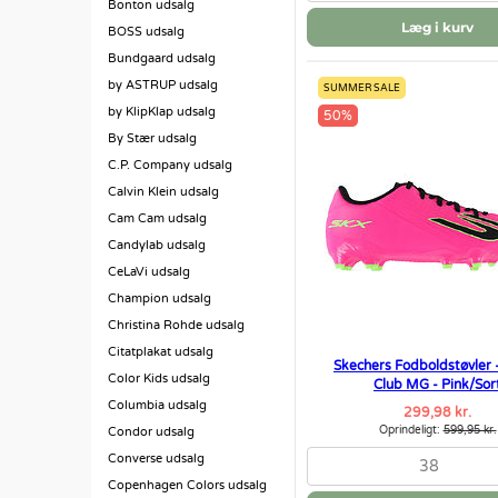
Bonton udsalg
Læg i kurv
BOSS udsalg
Bundgaard udsalg
by ASTRUP udsalg
SUMMER SALE
by KlipKlap udsalg
50%
By Stær udsalg
C.P. Company udsalg
Calvin Klein udsalg
Cam Cam udsalg
Candylab udsalg
CeLaVi udsalg
Champion udsalg
Christina Rohde udsalg
Citatplakat udsalg
Skechers Fodboldstøvler 
Color Kids udsalg
Club MG - Pink/Sor
Columbia udsalg
299,98 kr.
Oprindeligt:
599,95 kr.
Condor udsalg
Converse udsalg
38
Copenhagen Colors udsalg