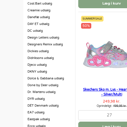
Læg i kurv
Cost:Bart udsalg
Creamie udsalg
Danefæ udsalg
SUMMER SALE
DAY ET udsalg
50%
DC udsalg
Design Letters udsalg
Designers Remix udsalg
Dickies udsalg
Didriksons udsalg
Djeco udsalg
DKNY udsalg
Dolce & Gabbana udsalg
Done by Deer udsalg
Skechers Sko m. Lys - Hear
Dr. Martens udsalg
- Silver/Multi
DYR udsalg
249,98 kr.
DÉT Denmark udsalg
Oprindeligt:
499,95 kr.
EA7 udsalg
27
Eastpak udsalg
Ecco udsalg
Læg i kurv