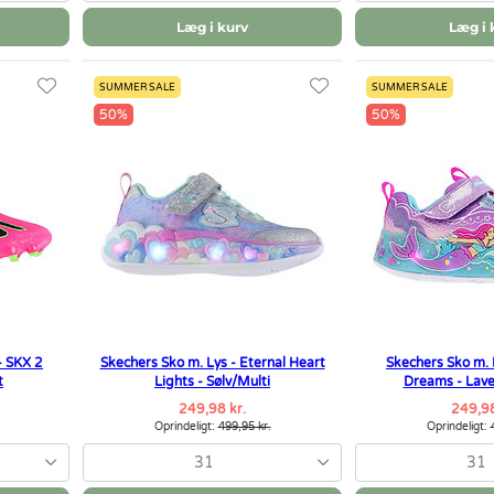
Læg i kurv
Læg i 
SUMMER SALE
SUMMER SALE
50%
50%
- SKX 2
Skechers Sko m. Lys - Eternal Heart
Skechers Sko m.
t
Lights - Sølv/Multi
Dreams - Lave
249,98 kr.
249,98
Oprindeligt:
499,95 kr.
Oprindeligt:
31
31