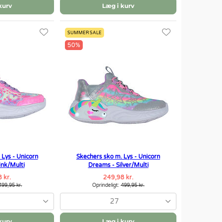
kurv
Læg i kurv
SUMMER SALE
50%
 Lys - Unicorn
Skechers sko m. Lys - Unicorn
ink/Multi
Dreams - Silver/Multi
 kr.
249,98 kr.
499,95 kr.
Oprindeligt:
499,95 kr.
27
kurv
Læg i kurv