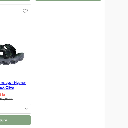
 m. Lys - Hypno-
ack Olive
 kr.
349,95 kr.
kurv