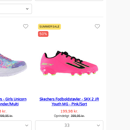
SUMMER SALE
50%
s - Girls Unicorn
Skechers Fodboldstøvler - SKX 2 JR
ender/Multi
Youth MG - Pink/Sort
 kr.
199,98 kr.
499,95 kr.
Oprindeligt:
399,95 kr.
33