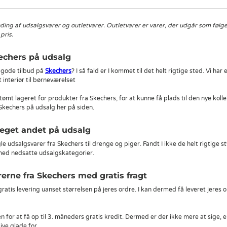
ding af udsalgsvarer og outletvarer. Outletvarer er varer, der udgår som følge 
pris.
echers på udsalg
g gode tilbud på
Skechers
? I så fald er I kommet til det helt rigtige sted. Vi har
interiør til børneværelset
få tømt lageret for produkter fra Skechers, for at kunne få plads til den nye kol
e Skechers på udsalg her på siden.
eget andet på udsalg
gle udsalgsvarer fra Skechers til drenge og piger. Fandt I ikke de helt rigtige s
 med nedsatte udsalgskategorier.
rerne fra Skechers med gratis fragt
 gratis levering uanset størrelsen på jeres ordre. I kan dermed få leveret jer
for at få op til 3. måneders gratis kredit. Dermed er der ikke mere at sige, end
live glade for.