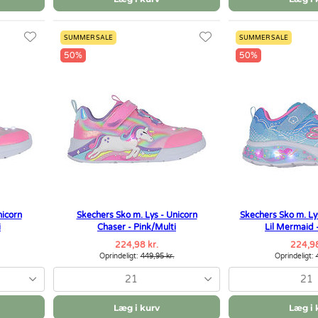
SUMMER SALE
SUMMER SALE
50%
50%
nicorn
Skechers Sko m. Lys - Unicorn
Skechers Sko m. L
i
Chaser - Pink/Multi
Lil Mermaid 
224,98 kr.
224,98
Oprindeligt:
449,95 kr.
Oprindeligt:
21
21
Læg i kurv
Læg i 