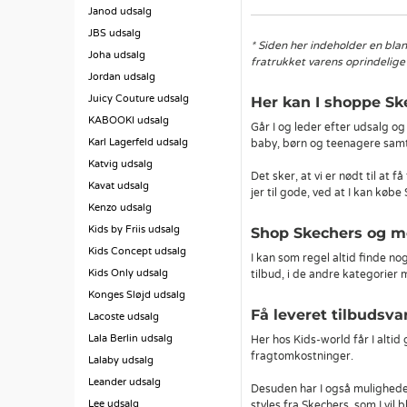
Janod udsalg
JBS udsalg
* Siden her indeholder en blan
Joha udsalg
fratrukket varens oprindelige 
Jordan udsalg
Juicy Couture udsalg
Her kan I shoppe Sk
KABOOKI udsalg
Går I og leder efter udsalg o
Karl Lagerfeld udsalg
baby, børn og teenagere samt 
Katvig udsalg
Det sker, at vi er nødt til at 
Kavat udsalg
jer til gode, ved at I kan køb
Kenzo udsalg
Kids by Friis udsalg
Shop Skechers og m
Kids Concept udsalg
I kan som regel altid finde no
Kids Only udsalg
tilbud, i de andre kategorier
Konges Sløjd udsalg
Få leveret tilbudsva
Lacoste udsalg
Lala Berlin udsalg
Her hos Kids-world får I altid
fragtomkostninger.
Lalaby udsalg
Leander udsalg
Desuden har I også muligheden 
Lee udsalg
styles fra Skechers, som I vil b