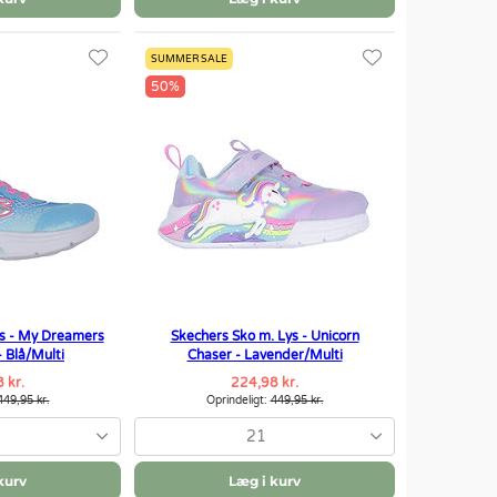
SUMMER SALE
50%
ys - My Dreamers
Skechers Sko m. Lys - Unicorn
- Blå/Multi
Chaser - Lavender/Multi
 kr.
224,98 kr.
449,95 kr.
Oprindeligt:
449,95 kr.
21
kurv
Læg i kurv