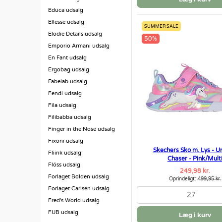
Educa udsalg
Ellesse udsalg
SUMMER SALE
Elodie Details udsalg
50%
Emporio Armani udsalg
En Fant udsalg
Ergobag udsalg
Fabelab udsalg
Fendi udsalg
Fila udsalg
Filibabba udsalg
Finger in the Nose udsalg
Fixoni udsalg
Skechers Sko m. Lys - U
Fliink udsalg
Chaser - Pink/Mult
Flöss udsalg
249,98 kr.
Forlaget Bolden udsalg
Oprindeligt:
499,95 kr.
Forlaget Carlsen udsalg
27
Fred's World udsalg
FUB udsalg
Læg i kurv