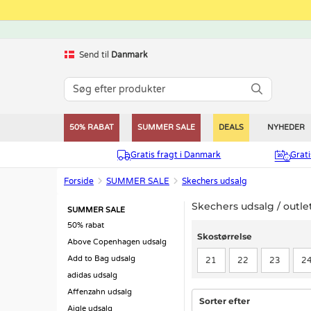
Send til
Danmark
50% RABAT
SUMMER SALE
DEALS
NYHEDER
Gratis fragt i Danmark
Grat
Forside
SUMMER SALE
Skechers udsalg
Skechers udsalg / outle
SUMMER SALE
50% rabat
Skostørrelse
Skostørrelse
Above Copenhagen udsalg
Add to Bag udsalg
21
22
23
2
adidas udsalg
Affenzahn udsalg
Sorter efter
Aigle udsalg