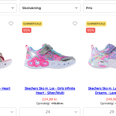
Skolukning
Pris
SUMMER SALE
SUMMER SALE
50%
50%
- Heart
Skechers Sko m. Lys - Girls Infinite
Skechers Sko m. Ly
Heart - Silver/Multi
Dreams - Lav
224,98 kr.
249,98
Oprindeligt:
449,95 kr.
Oprindeligt:
24
29