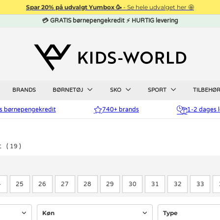
Spar 20% på udvalgt Yumbox 🥳
- Se hele udvalget her 🤩
💳 GRATIS børnepengekredit ⚡ HURTIG levering
BRANDS
BØRNETØJ
SKO
SPORT
TILBEHØ
is børnepengekredit
740+ brands
1-2 dages l
t
19
4
25
26
27
28
29
30
31
32
33
Køn
Type