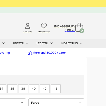
INDKØBSKURV
0,00 kr.
0
MIN SIDE
FAVORITTER
R
UDSTYR
LEGETØJ
INDRETNING
evering
Mere end 80.000+ varer
34
35
38
40
42
43
Farve