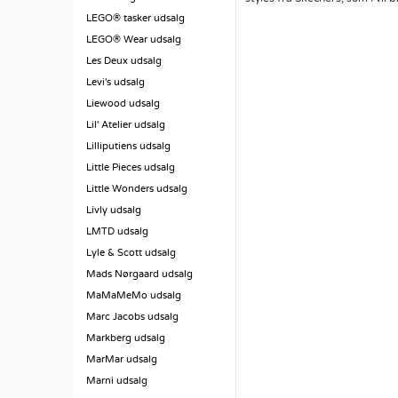
LEGO® tasker udsalg
LEGO® Wear udsalg
Les Deux udsalg
Levi's udsalg
Liewood udsalg
Lil' Atelier udsalg
Lilliputiens udsalg
Little Pieces udsalg
Little Wonders udsalg
Livly udsalg
LMTD udsalg
Lyle & Scott udsalg
Mads Nørgaard udsalg
MaMaMeMo udsalg
Marc Jacobs udsalg
Markberg udsalg
MarMar udsalg
Marni udsalg