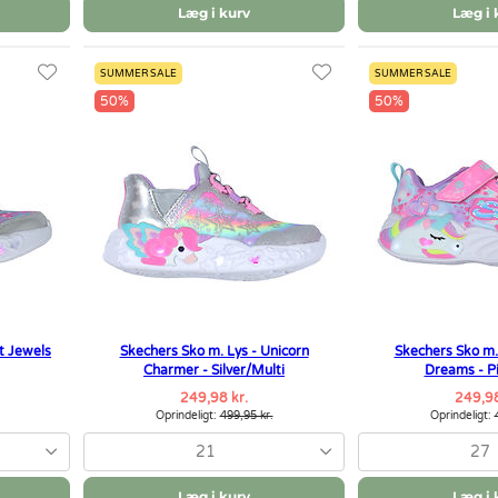
Læg i kurv
Læg i 
SUMMER SALE
SUMMER SALE
50%
50%
t Jewels
Skechers Sko m. Lys - Unicorn
Skechers Sko m.
Charmer - Silver/Multi
Dreams - P
249,98 kr.
249,98
Oprindeligt:
499,95 kr.
Oprindeligt:
21
27
Læg i kurv
Læg i 