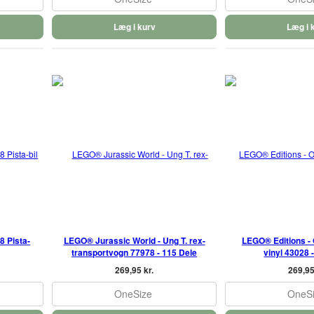
Læg i kurv
Læg i 
8 Pista-
LEGO® Jurassic World - Ung T. rex-
LEGO® Editions - 
transportvogn 77978 - 115 Dele
vinyl 43028 
269,95 kr.
269,95
OneSize
OneS