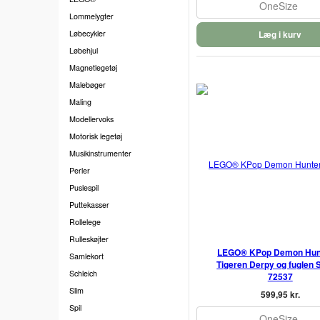
OneSize
Lommelygter
Løbecykler
Læg i kurv
Løbehjul
Magnetlegetøj
Malebøger
Maling
Modellervoks
Motorisk legetøj
Musikinstrumenter
Perler
Puslespil
Puttekasser
Rollelege
Rulleskøjter
LEGO® KPop Demon Hunt
Samlekort
Tigeren Derpy og fuglen 
Schleich
72537
Slim
599,95 kr.
Spil
OneSize