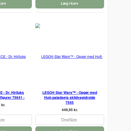
kurv
Læg i kurv
- Dr. Hiriluks
LEGO® Star Wars™ - Opgør med
figurer 75641 -
Hutt-paladsets skildvagtdroide
7545
 kr.
449,95 kr.
ize
OneSize