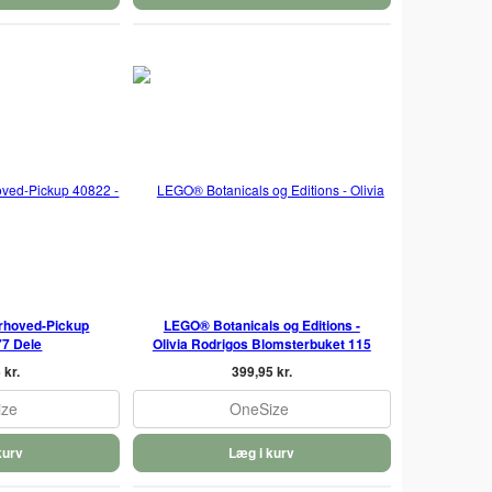
rhoved-Pickup
LEGO® Botanicals og Editions -
77 Dele
Olivia Rodrigos Blomsterbuket 115
 kr.
399,95 kr.
ize
OneSize
kurv
Læg i kurv