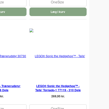
ize
OneSize
kurv
Læg i kurv
 Trænerudstyr
LEGO® Sonic the Hedgehog™ -
6 Dele
Tails' Tornado-1 77119 - 310 Dele
kr.
269,95 kr.
ize
OneSize