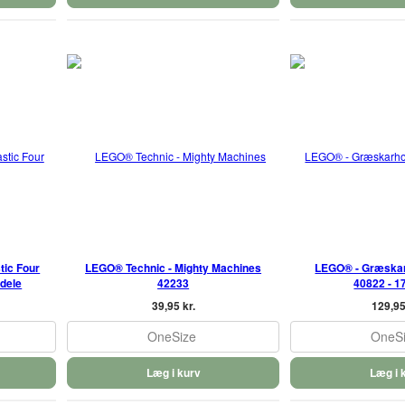
tic Four
LEGO® Technic - Mighty Machines
LEGO® - Græska
 dele
42233
40822 - 1
39,95 kr.
129,95
OneSize
OneS
Læg i kurv
Læg i 