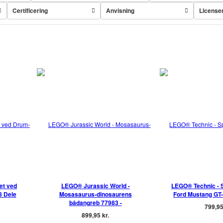
Certificering
Anvisning
Licenser
et ved
LEGO® Jurassic World -
LEGO® Technic - 
8 Dele
Mosasaurus-dinosaurens
Ford Mustang GT-b
bådangreb 77983 -
799,95
899,95 kr.