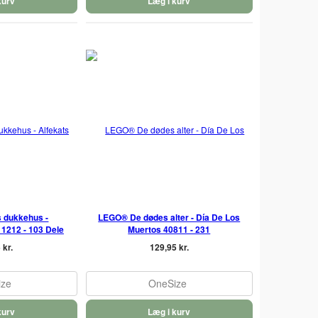
kurv
Læg i kurv
 dukkehus -
LEGO® De dødes alter - Día De Los
1212 - 103 Dele
Muertos 40811 - 231
 kr.
129,95 kr.
ize
OneSize
kurv
Læg i kurv