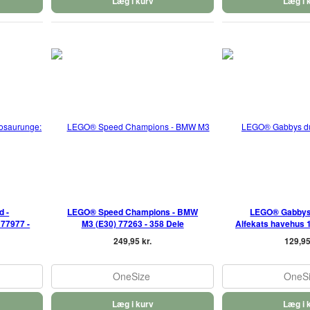
Læg i kurv
Læg i 
d -
LEGO® Speed Champions - BMW
LEGO® Gabbys
77977 -
M3 (E30) 77263 - 358 Dele
Alfekats havehus 1
249,95 kr.
129,95
OneSize
OneS
Læg i kurv
Læg i 