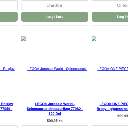
OneSize
OneS
Læg i kurv
Læg i 
 En sjov
LEGO® Jurassic World -
LEGO® ONE PIEC
77059 -
Spinosaurus-dinosaurflugt 77982 -
Brogy – giganterne 
820 Del
699,95
599,95 kr.