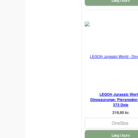
Læg i kurv
LEGO® Jurassic Worl
Dinosaurunge: Pteranodon 
373 Dele
219,95 kr.
OneSize
Læg i kurv