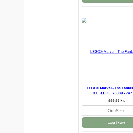
LEGO® Marvel - The Fantas
H.E.R.B.I.E. 76339 - 747
599,95 kr.
OneSize
Læg i kurv