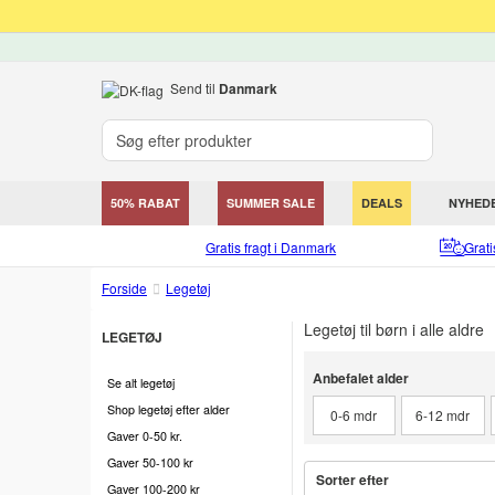
Send til
Danmark
50% RABAT
SUMMER SALE
DEALS
NYHED
Gratis fragt i Danmark
Grat
Forside
Legetøj
Legetøj til børn i alle aldre
LEGETØJ
Anbefalet alder
Anbefalet alder
Se alt legetøj
Shop legetøj efter alder
0-6 mdr
6-12 mdr
Gaver 0-50 kr.
Gaver 50-100 kr
Sorter efter
Gaver 100-200 kr