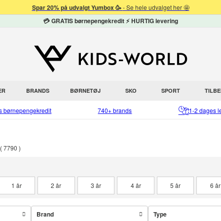
Spar 20% på udvalgt Yumbox 🥳
- Se hele udvalget her 🤩
💳 GRATIS børnepengekredit ⚡ HURTIG levering
ER
BRANDS
BØRNETØJ
SKO
SPORT
TILB
is børnepengekredit
740+ brands
1-2 dages l
7790
1 år
2 år
3 år
4 år
5 år
6 år
Brand
Type