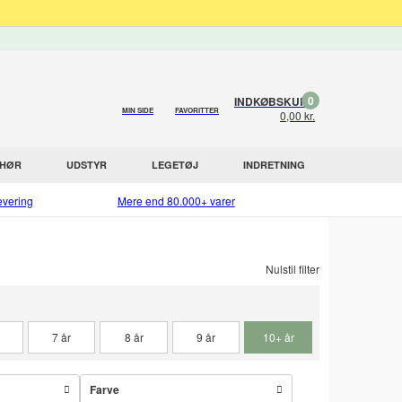
0
INDKØBSKURV
MIN SIDE
FAVORITTER
0,00 kr.
EHØR
UDSTYR
LEGETØJ
INDRETNING
evering
Mere end 80.000+ varer
Nulstil filter
7 år
8 år
9 år
10+ år
Farve