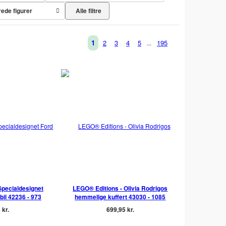
Alle filtre
ede figurer
1
2
3
4
5
195
...
Specialdesignet
LEGO® Editions - Olivia Rodrigos
il 42236 - 973
hemmelige kuffert 43030 - 1085
 kr.
699,95 kr.