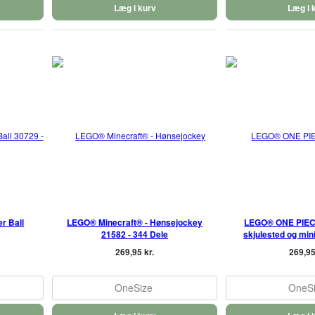
Læg i kurv
Læg i 
r Ball
LEGO® Minecraft® - Hønsejockey
LEGO® ONE PIECE 
21582 - 344 Dele
skjulested og mini
269,95 kr.
269,95
OneSize
OneS