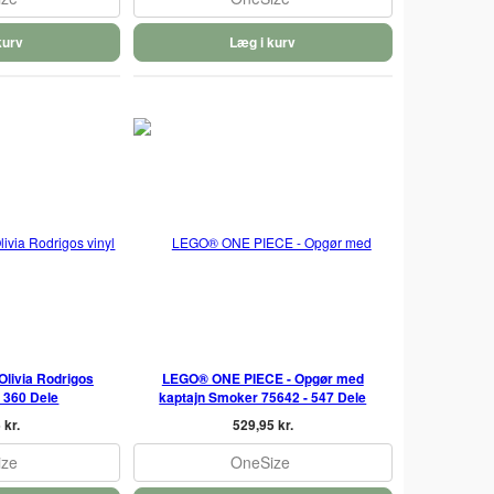
kurv
Læg i kurv
Olivia Rodrigos
LEGO® ONE PIECE - Opgør med
- 360 Dele
kaptajn Smoker 75642 - 547 Dele
 kr.
529,95 kr.
ize
OneSize