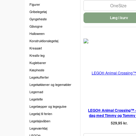
Figurer
OneSize
Gribelegetøj
Læg i kurv
Gyngeheste
Gåvogne
Halloween
Konstruktionslegetøj
Kreasæt
Kreativ leg
Kuglebaner
Kæpheste
Legekufferter
Legekøkkener og legemøbler
Legemad
Legetelte
Legetæpper og legegulve
LEGO® Animal Crossing™ -
Legetøj til ferien
dag med Timmy og Tommy 
Legetøjsvåben
529,95 kr.
Legeværktøj
LEGO®