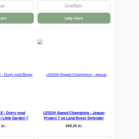
ize
OneSize
kurv
Læg i kurv
E - Dorry mod
LEGO® Speed Champions - Jaguar
i Little Garden 7
Project 7 og Land Rover Defender
 kr.
499,95 kr.