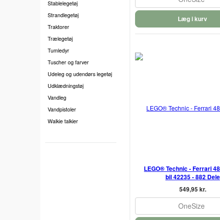
Stablelegetøj
Strandlegetøj
Læg i kurv
Traktorer
Trælegetøj
Tumledyr
Tuscher og farver
Udeleg og udendørs legetøj
Udklædningstøj
Vandleg
Vandpistoler
Walkie talkier
LEGO® Technic - Ferrari 48
bil 42235 - 882 Dele
549,95 kr.
OneSize