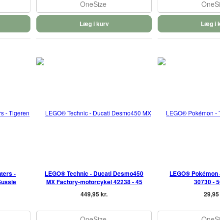
OneSize
OneS
Læg i kurv
Læg i 
ers -
LEGO® Technic - Ducati Desmo450
LEGO® Pokémon -
Sussie
MX Factory-motorcykel 42238 - 45
30730 - 5
449,95 kr.
29,95 
OneSize
OneS