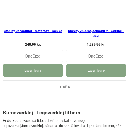
Stanley Jr. Værktøj - Motorsav - Deluxe
Stanley Jr. Arbejdsbænk m. Værktøj -
Gul
249,95 kr.
1.239,95 kr.
OneSize
OneSize
Læg i kurv
Læg i kurv
1 af 4
Børneværktøj - Legeværktøj til børn
Er det ved at være på tide, at børnene skal have noget
legeværktøj/børneværktøj, sådan at de kan få lov til at ligne far eller mor, når