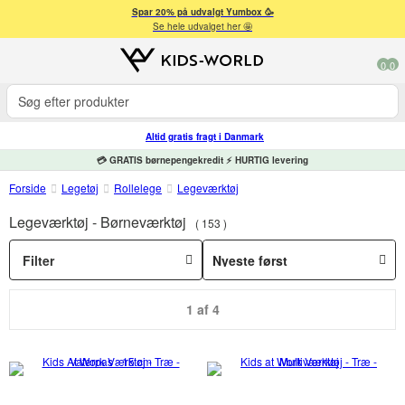
Spar 20% på udvalgt Yumbox 🥳
Se hele udvalget her 🤩
0
0
Altid gratis fragt i Danmark
💳 GRATIS børnepengekredit ⚡ HURTIG levering
Forside
Legetøj
Rollelege
Legeværktøj
Legeværktøj - Børneværktøj
153
Filter
1 af 4