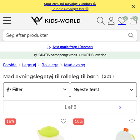
Spar 20% på udvalgt Yumbox 🥳
Se hele udvalget her 🤩
0
0
Altid gratis fragt i Danmark
💳 GRATIS børnepengekredit ⚡ HURTIG levering
Forside
Legetøj
Rollelege
Madlavning
Madlavningslegetøj til rolleleg til børn
221
Filter
1 af 6
15%
10%