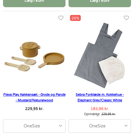
Læg i kurv
Læg i kurv
20%
Flexa Play Køkkensæt - Gryde og Pande
Sebra Forklæde m. Kokkehue -
- Mustard/Naturalwood
Elephant Grey/Classic White
229,95 kr.
183,96 kr.
Oprindeligt:
229,95 kr.
OneSize
OneSize