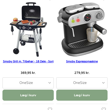
Smoby Grill m. Tilbehør - 18 Dele - Sort
Smoby Espressomaskine
369,95 kr.
279,95 kr.
OneSize
OneSize
Læg i kurv
Læg i kurv