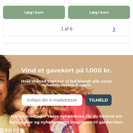
Læg i kurv
Læg i kurv
1 af 6
Vind et gavekort på 1.000 kr.
Hver måned trækker vi lod blandt alle vores
nyhedsbrevsmodtagere.
TILMELD
Når du modtager vores nyhedsbrev, får du besked om
kampagner og nyheder samt inspiration til garderoben.