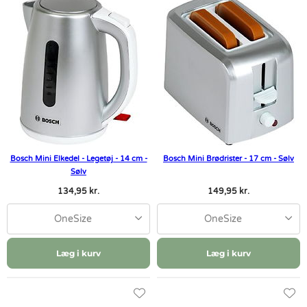
Bosch Mini Elkedel - Legetøj - 14 cm -
Bosch Mini Brødrister - 17 cm - Sølv
Sølv
134,95 kr.
149,95 kr.
OneSize
OneSize
Læg i kurv
Læg i kurv