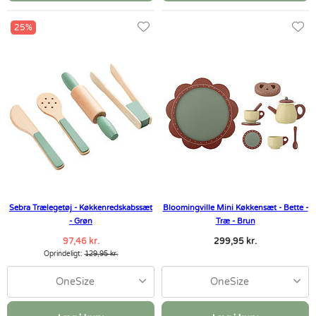
25%
Sebra Trælegetøj - Køkkenredskabssæt
Bloomingville Mini Køkkensæt - Bette -
- Grøn
Træ - Brun
97,46 kr.
299,95 kr.
Oprindeligt:
129,95 kr.
OneSize
OneSize