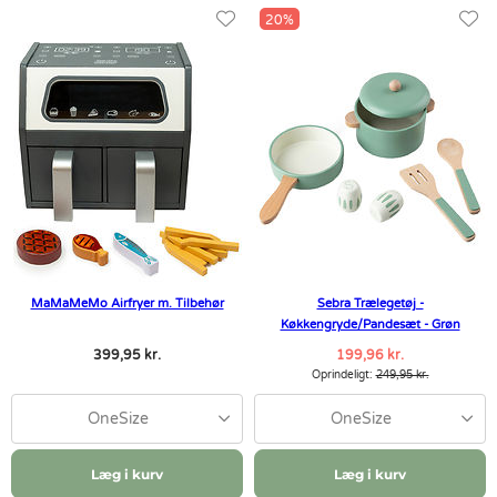
20%
MaMaMeMo Airfryer m. Tilbehør
Sebra Trælegetøj -
Køkkengryde/Pandesæt - Grøn
399,95 kr.
199,96 kr.
Oprindeligt:
249,95 kr.
OneSize
OneSize
Læg i kurv
Læg i kurv