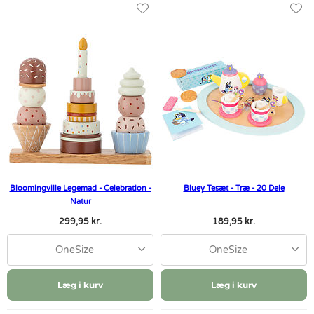
Bloomingville Legemad - Celebration -
Bluey Tesæt - Træ - 20 Dele
Natur
299,95 kr.
189,95 kr.
OneSize
OneSize
Læg i kurv
Læg i kurv