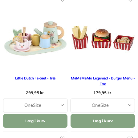
Little Dutch Te-Sæt - Træ
MaMaMeMo Legemad - Burger Menu -
Træ
299,95 kr.
179,95 kr.
OneSize
OneSize
Læg i kurv
Læg i kurv