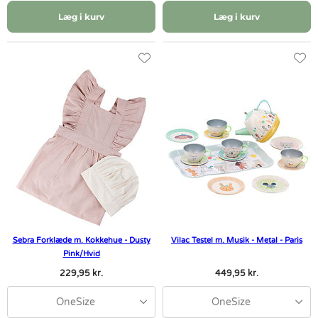
Læg i kurv
Læg i kurv
Sebra Forklæde m. Kokkehue - Dusty
Vilac Testel m. Musik - Metal - Paris
Pink/Hvid
229,95 kr.
449,95 kr.
OneSize
OneSize