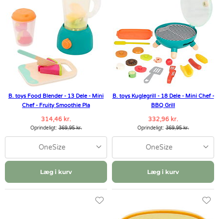
B. toys Food Blender - 13 Dele - Mini
B. toys Kuglegrill - 18 Dele - Mini Chef -
Chef - Fruity Smoothie Pla
BBQ Grill
314,46 kr.
332,96 kr.
Oprindeligt:
369,95 kr.
Oprindeligt:
369,95 kr.
OneSize
OneSize
Læg i kurv
Læg i kurv