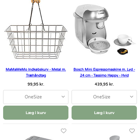
MaMaMeMo Indkøbskurv - Metal m.
Bosch Mini Espressomaskine m. Lyd -
Træhåndtag
24 cm - Tassimo Happy - Hvid
99,95 kr.
439,95 kr.
OneSize
OneSize
Læg i kurv
Læg i kurv