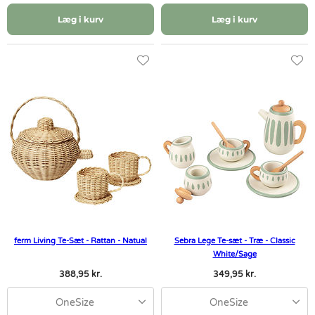
Læg i kurv
Læg i kurv
ferm Living Te-Sæt - Rattan - Natual
Sebra Lege Te-sæt - Træ - Classic
White/Sage
388,95 kr.
349,95 kr.
OneSize
OneSize