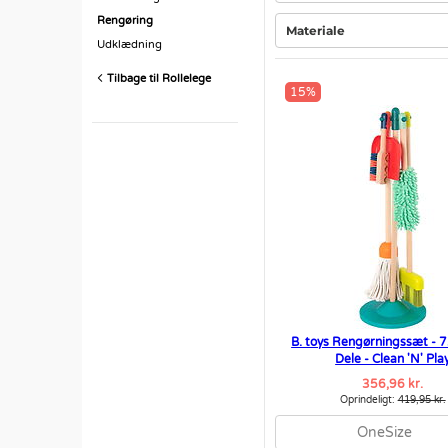
Rengøring
Materiale
Udklædning
Tilbage til Rollelege
15%
B. toys Rengørningssæt - 7
Dele - Clean 'N' Pla
356,96 kr.
Oprindeligt:
419,95 kr.
OneSize