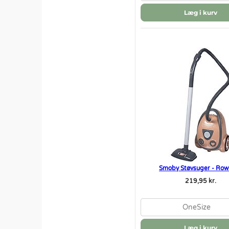
Læg i kurv
Smoby Støvsuger - Ro
219,95 kr.
OneSize
Læg i kurv