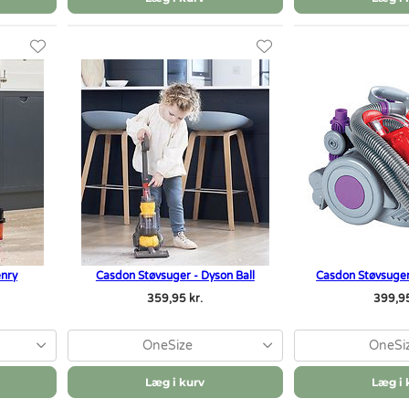
enry
Casdon Støvsuger - Dyson Ball
Casdon Støvsuge
359,95 kr.
399,95
OneSize
OneSi
Læg i kurv
Læg i 