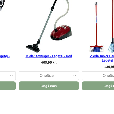
getøj -
Miele Støvsuger - Legetøj - Rød
Vileda Junior R
Legetøj
469,95 kr.
139,95
OneSize
OneSi
Læg i kurv
Læg i 