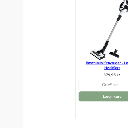
Bosch Mini Støvsuger - Le
Hvid/Sort
379,95 kr.
OneSize
Læg i kurv