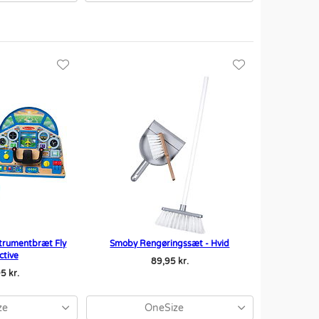
strumentbræt Fly
Smoby Rengøringssæt - Hvid
ctive
89,95 kr.
5 kr.
ze
OneSize