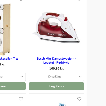
esøjle - Træ
Bosch Mini Dampstrygejern -
Legetøj - Rød/Hvid
 kr.
169,95 kr.
ze
OneSize
kurv
Læg i kurv