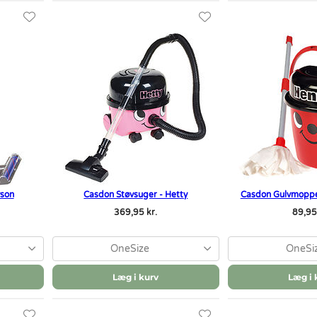
yson
Casdon Støvsuger - Hetty
Casdon Gulvmoppe
369,95 kr.
89,95 
OneSize
OneSi
Læg i kurv
Læg i 