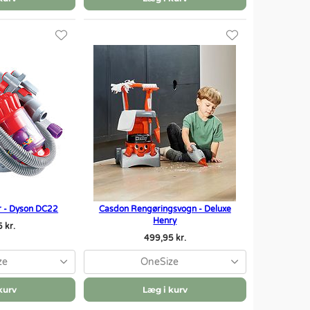
r - Dyson DC22
Casdon Rengøringsvogn - Deluxe
Henry
 kr.
499,95 kr.
ze
OneSize
kurv
Læg i kurv