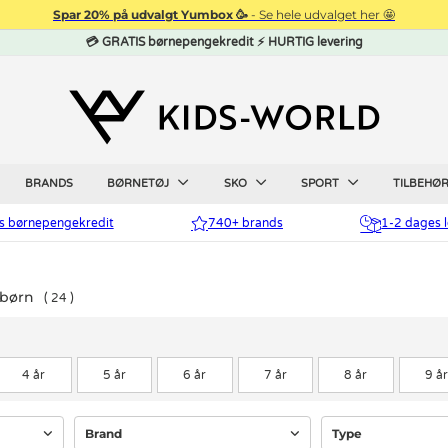
Spar 20% på udvalgt Yumbox 🥳
- Se hele udvalget her 🤩
💳 GRATIS børnepengekredit ⚡ HURTIG levering
BRANDS
BØRNETØJ
SKO
SPORT
TILBEHØ
is børnepengekredit
740+ brands
1-2 dages l
 børn
24
4 år
5 år
6 år
7 år
8 år
9 år
Brand
Type