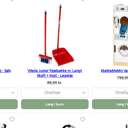
 - Sølv
Vileda Junior Fejebakke m. Langt
MaMaMeMo Vask
Skaft + Kost - Legetøj
799,95
89,95 kr.
OneSize
OneSi
Læg i kurv
Læg i 