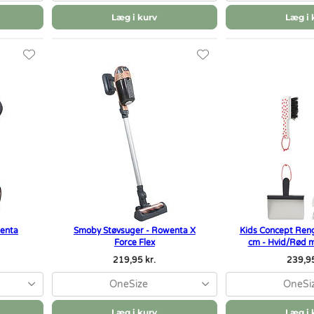
Læg i kurv
Læg i 
wenta
Smoby Støvsuger - Rowenta X
Kids Concept Ren
Force Flex
cm - Hvid/Rød 
219,95 kr.
239,95
OneSize
OneSi
Læg i kurv
Læg i 