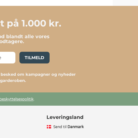
 på 1.000 kr.
d blandt alle vores
dtagere.
TILMELD
du besked om kampagner og nyheder
l garderoben.
beskyttelsespolitik
.
Leveringsland
Send til
Danmark