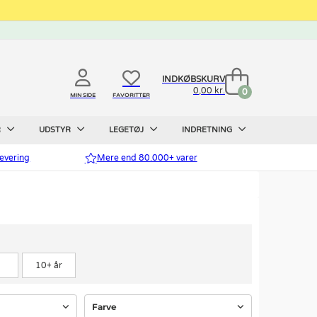
INDKØBSKURV
0,00 kr.
0
MIN SIDE
FAVORITTER
R
UDSTYR
LEGETØJ
INDRETNING
evering
Mere end 80.000+ varer
10+ år
Farve