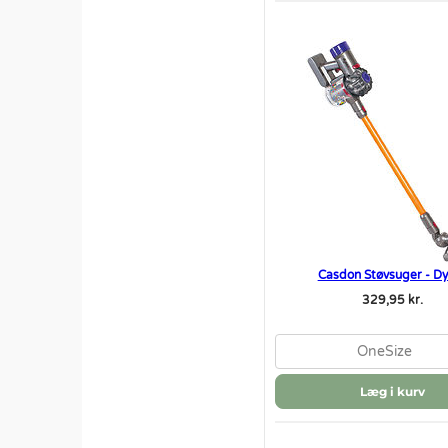
Casdon Støvsuger - D
329,95 kr.
OneSize
Læg i kurv