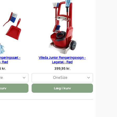
engøringssæt -
Vileda Junior Rengøringsvogn -
 - Rød
Legetøj - Rød
 kr.
399,95 kr.
ze
OneSize
kurv
Læg i kurv