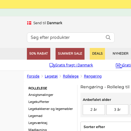
Send til
Danmark
50% RABAT
SUMMER SALE
DEALS
NYHEDER
Gratis fragt i Danmark
Grat
Forside
Legetøj
Rollelege
Rengøring
Rengøring - Rolleleg til
ROLLELEGE
Ansigtsmalinger
Anbefalet alder
Anbefalet alder
Legekufferter
Legekøkkener og legemøbler
2 år
3 år
Legemad
Legeværktøj
Sorter efter
Madlavning