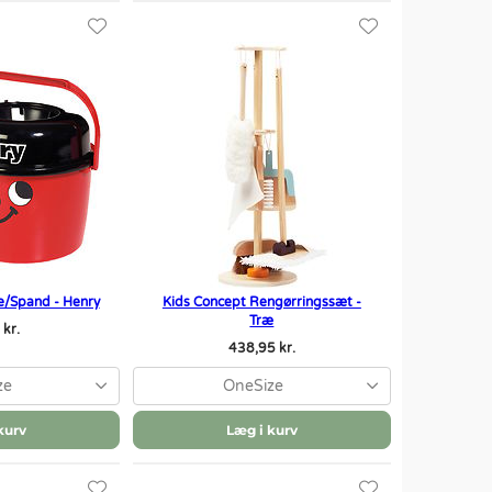
/Spand - Henry
Kids Concept Rengørringssæt -
Træ
kr.
438,95 kr.
ze
OneSize
kurv
Læg i kurv