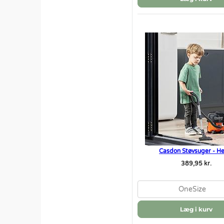
Casdon Støvsuger - H
389,95 kr.
OneSize
Læg i kurv