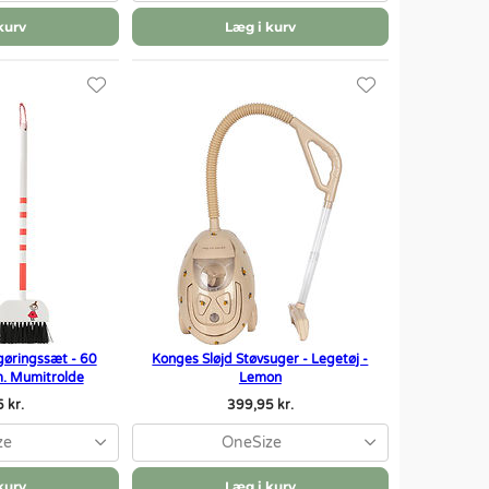
kurv
Læg i kurv
gøringssæt - 60
Konges Sløjd Støvsuger - Legetøj -
m. Mumitrolde
Lemon
 kr.
399,95 kr.
ze
OneSize
kurv
Læg i kurv