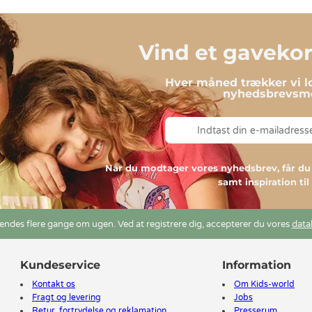
Vind et gavekort
Hver måned trækker vi lo
nyhedsbrevsmo
Når du modtager vores nyhedsbrev, får 
samt inspiration ti
ndes flere gange om ugen. Ved at registrere dig, accepterer du vores
data
Kundeservice
Information
Kontakt os
Om Kids-world
Fragt og levering
Jobs
Retur, fortrydelse og reklamation
Presserum