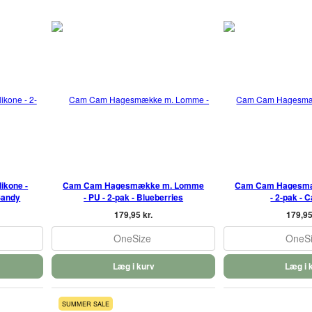
ikone -
Cam Cam Hagesmække m. Lomme
Cam Cam Hagesm
 Sandy
- PU - 2-pak - Blueberries
- 2-pak - 
179,95 kr.
179,95
OneSize
OneS
Læg i kurv
Læg i 
SUMMER SALE