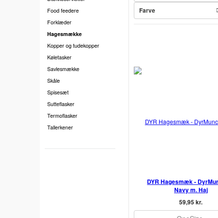
Farve
Food feedere
Forklæder
Hagesmække
Kopper og tudekopper
Køletasker
Savlesmække
Skåle
Spisesæt
Sutteflasker
Termoflasker
Tallerkener
DYR Hagesmæk - DyrMun
Navy m. Haj
59,95 kr.