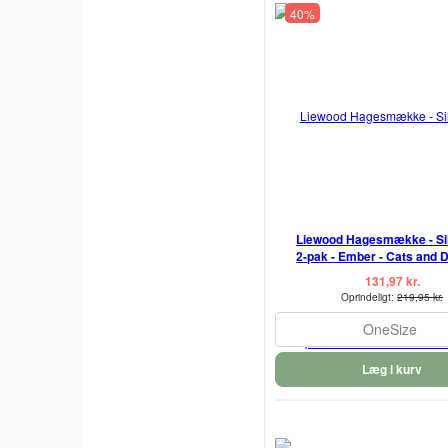
40%
Liewood Hagesmække - Sil
2-pak - Ember - Cats and 
131,97 kr.
Oprindeligt:
219,95 kr.
OneSize
Læg i kurv