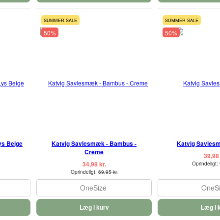
SUMMER SALE
SUMMER SALE
50%
50%
ys Beige
Katvig Savlesmæk - Bambus -
Katvig Savles
Creme
39,98 
34,98 kr.
Oprindeligt:
Oprindeligt:
69,95 kr.
OneSize
OneS
Læg i kurv
Læg i 