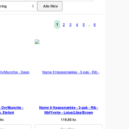
Alle filtre
ering
1
2
3
4
5
6
...
 DyrMunchie -
Name It Hagesmække - 3-pak - Rib -
. Elefant
NbfYvette - Lotus/Lilas/Brown
kr.
119,95 kr.