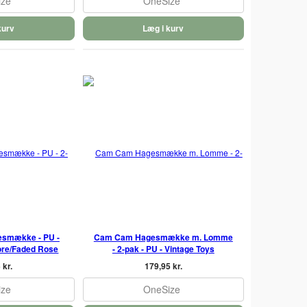
ize
OneSize
kurv
Læg i kurv
esmække - PU -
Cam Cam Hagesmække m. Lomme
lore/Faded Rose
- 2-pak - PU - Vintage Toys
 kr.
179,95 kr.
ize
OneSize