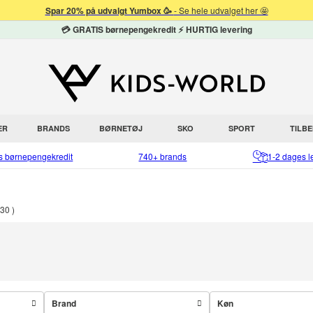
Spar 20% på udvalgt Yumbox 🥳
- Se hele udvalget her 🤩
💳 GRATIS børnepengekredit ⚡ HURTIG levering
ER
BRANDS
BØRNETØJ
SKO
SPORT
TILB
is børnepengekredit
740+ brands
1-2 dages l
30
Brand
Køn