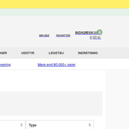
0
INDKØBSKURV
MIN SIDE
FAVORITTER
0,00 kr.
EHØR
UDSTYR
LEGETØJ
INDRETNING
evering
Mere end 80.000+ varer
Type