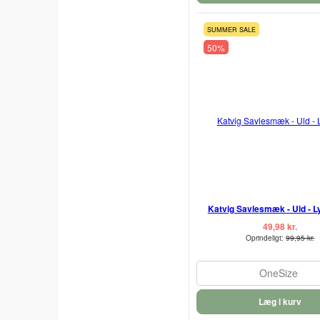
SUMMER SALE
50%
Katvig Savlesmæk - Uld - L
49,98 kr.
Oprindeligt:
99,95 kr.
OneSize
Læg i kurv