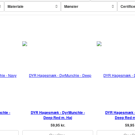
Materiale
Mønster
Certific
chie -
DYR Hagesmæk - DyrMunchie -
DYR Hagesmæk -
Deep Red m. Haj
Deep Red m
59,95 kr.
59,95 