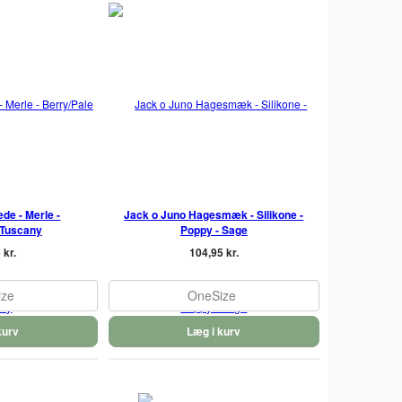
de - Merle -
Jack o Juno Hagesmæk - Silikone -
 Tuscany
Poppy - Sage
 kr.
104,95 kr.
ize
OneSize
kurv
Læg i kurv