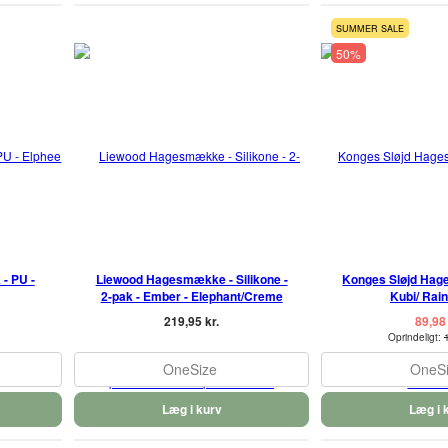
SUMMER SALE
50%
- PU -
Liewood Hagesmække - Silikone -
Konges Sløjd Hag
2-pak - Ember - Elephant/Creme
Kubi/ Rain
219,95 kr.
89,98 
Oprindeligt:
OneSize
OneS
Læg i kurv
Læg i 