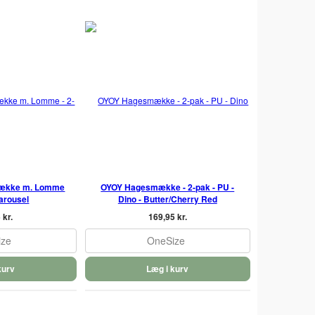
ække m. Lomme
OYOY Hagesmække - 2-pak - PU -
Carousel
Dino - Butter/Cherry Red
 kr.
169,95 kr.
ize
OneSize
kurv
Læg i kurv