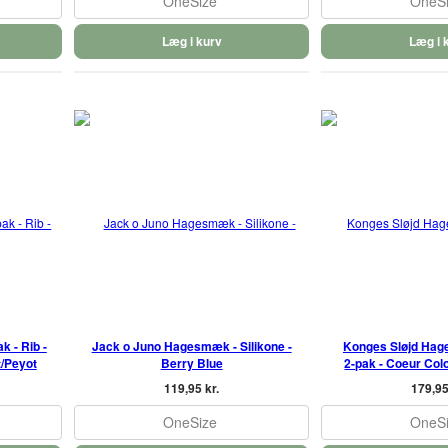
OneSize
OneS
Læg i kurv
Læg i 
 - Rib -
Jack o Juno Hagesmæk - Silikone -
Konges Sløjd Hag
/Peyot
Berry Blue
2-pak - Coeur Co
119,95 kr.
179,95
OneSize
OneS