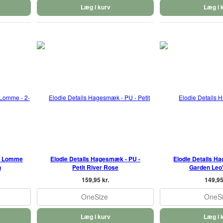
Læg i kurv
Læg i 
. Lomme
Elodie Details Hagesmæk - PU -
Elodie Details H
n
Petit River Rose
Garden Leo
159,95 kr.
149,95
OneSize
OneS
Læg i kurv
Læg i 