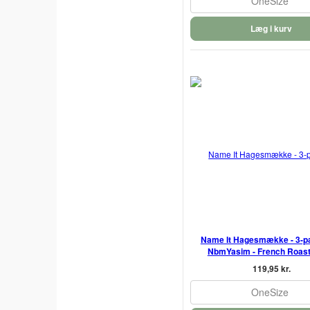
OneSize
Læg i kurv
Name It Hagesmække - 3-pak
NbmYasim - French Roast
119,95 kr.
OneSize