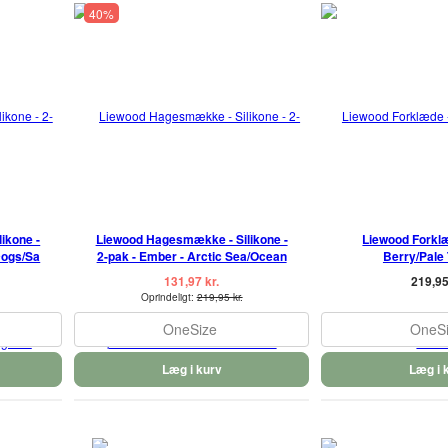
40%
ikone -
Liewood Hagesmække - Silikone -
Liewood Forklæ
Dogs/Sa
2-pak - Ember - Arctic Sea/Ocean
Berry/Pale
131,97 kr.
219,95
Oprindeligt:
219,95 kr.
OneSize
OneS
Læg i kurv
Læg i 