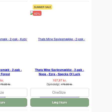
SUMMER SALE
40%
esmæk - 2-pak -
Thats Mine Savlesmække - 2-pak -
 Forest
Noos - Ezra - Specks Of Luck
kr.
107,97 kr.
179,95 kr.
Oprindeligt:
179,95 kr.
ize
OneSize
kurv
Læg i kurv