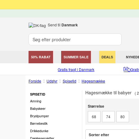
Send til
Danmark
50% RABAT
SUMMER SALE
DEALS
NYHED
Gratis fragt i Danmark
Grat
Forside
Udstyr
Spisetid
Hagesmække
Hagesmække til babyer
2
SPISETID
Amning
Størrelse
Størrelse
Babyskeer
Brystpumper
68
74
80
Børnebestik
Drikkedunke
Sorter efter
Dækkeservietter