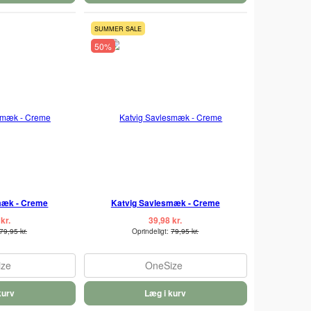
SUMMER SALE
50%
mæk - Creme
Katvig Savlesmæk - Creme
kr.
39,98 kr.
79,95 kr.
Oprindeligt:
79,95 kr.
ize
OneSize
kurv
Læg i kurv