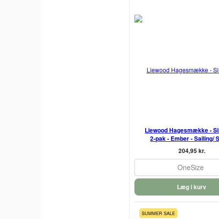
Liewood Hagesmække - Sil
2-pak - Ember - Sailing/
204,95 kr.
OneSize
Læg i kurv
SUMMER SALE