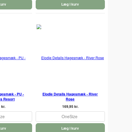
kurv
Læg i kurv
agesmæk - PU -
Elodie Details Hagesmæk - River
's Resort
Rose
 kr.
169,95 kr.
ize
OneSize
kurv
Læg i kurv