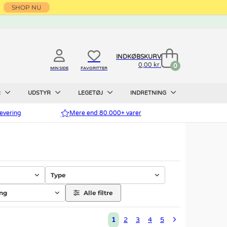
SHOP NU
INDKØBSKURV
0,00 kr.
0
MIN SIDE
FAVORITTER
R
UDSTYR
LEGETØJ
INDRETNING
evering
Mere end 80.000+ varer
Type
ing
Alle filtre
1
2
3
4
5