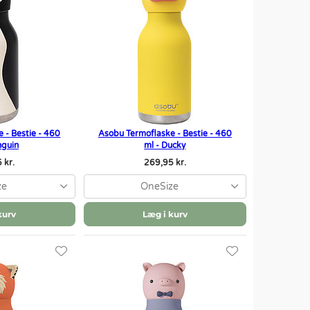
 - Bestie - 460
Asobu Termoflaske - Bestie - 460
nguin
ml - Ducky
 kr.
269,95 kr.
ze
OneSize
kurv
Læg i kurv