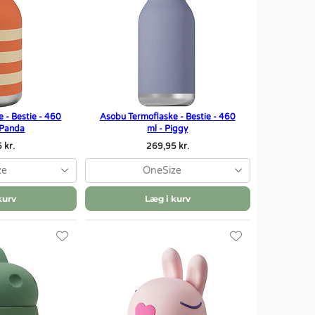
 - Bestie - 460
Asobu Termoflaske - Bestie - 460
 Panda
ml - Piggy
 kr.
269,95 kr.
ze
OneSize
kurv
Læg i kurv