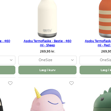
e - 460
Asobu Termoflaske - Bestie - 460
Asobu Termoflaske
ml - Sheep
ml - Red
269,95 kr.
269,95
OneSize
OneSi
Læg i kurv
Læg i 