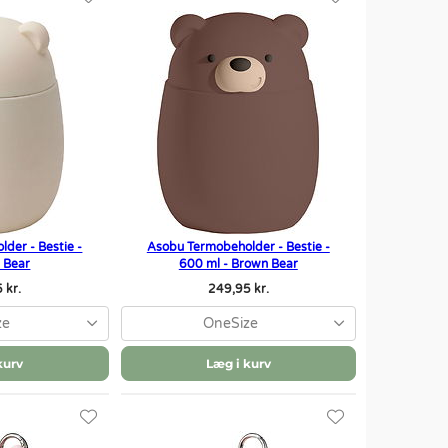
der - Bestie -
Asobu Termobeholder - Bestie -
- Bear
600 ml - Brown Bear
 kr.
249,95 kr.
ze
OneSize
kurv
Læg i kurv