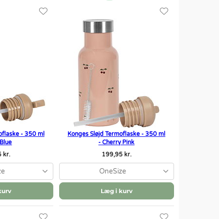
oflaske - 350 ml
Konges Sløjd Termoflaske - 350 ml
 Blue
- Cherry Pink
 kr.
199,95 kr.
ze
OneSize
kurv
Læg i kurv