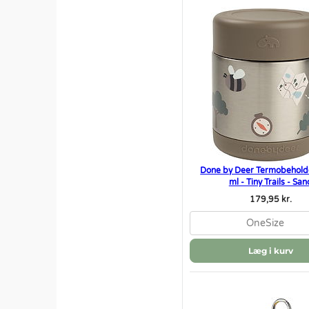
Done by Deer Termobehold
ml - Tiny Trails - San
179,95 kr.
OneSize
Læg i kurv