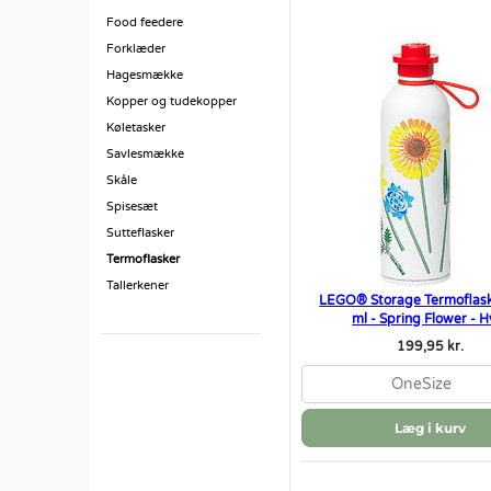
Food feedere
Forklæder
Hagesmække
Kopper og tudekopper
Køletasker
Savlesmække
Skåle
Spisesæt
Sutteflasker
Termoflasker
Tallerkener
LEGO® Storage Termoflask
ml - Spring Flower - H
199,95 kr.
OneSize
Læg i kurv