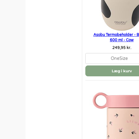
Asobu Termobeholder - Be
600 ml - Cow
249,95 kr.
OneSize
Læg i kurv