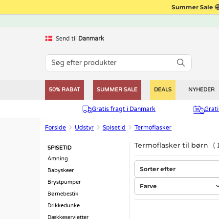
Summer Sale 🤩
Send til
Danmark
50% RABAT
SUMMER SALE
DEALS
NYHEDER
Gratis fragt i Danmark
Grat
Forside
Udstyr
Spisetid
Termoflasker
Termoflasker til børn
SPISETID
Amning
Sorter efter
Babyskeer
Brystpumper
Farve
Børnebestik
Drikkedunke
Dækkeservietter