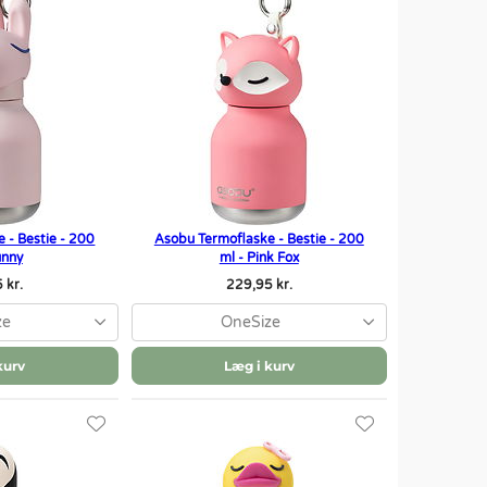
 - Bestie - 200
Asobu Termoflaske - Bestie - 200
unny
ml - Pink Fox
 kr.
229,95 kr.
ze
OneSize
kurv
Læg i kurv