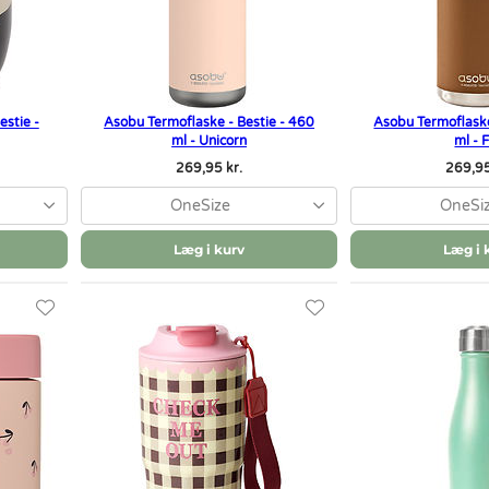
stie -
Asobu Termoflaske - Bestie - 460
Asobu Termoflaske
ml - Unicorn
ml - 
269,95 kr.
269,95
OneSize
OneSi
Læg i kurv
Læg i 