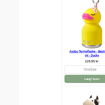
Asobu Termoflaske - Besti
ml - Ducky
229,95 kr.
OneSize
Læg i kurv