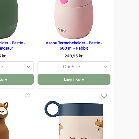
der - Bestie -
Asobu Termobeholder - Bestie -
Dinosaur
600 ml - Rabbit
 kr.
249,95 kr.
ze
OneSize
kurv
Læg i kurv