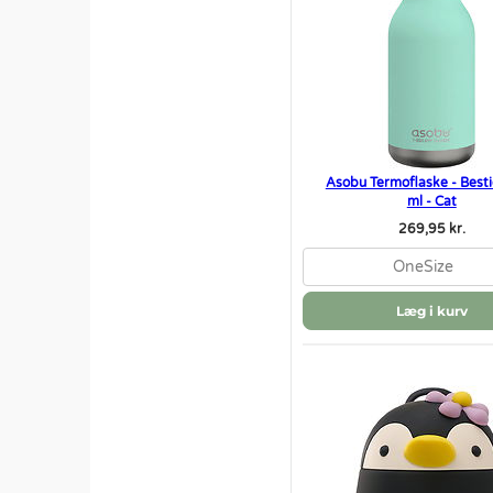
Asobu Termoflaske - Besti
ml - Cat
269,95 kr.
OneSize
Læg i kurv