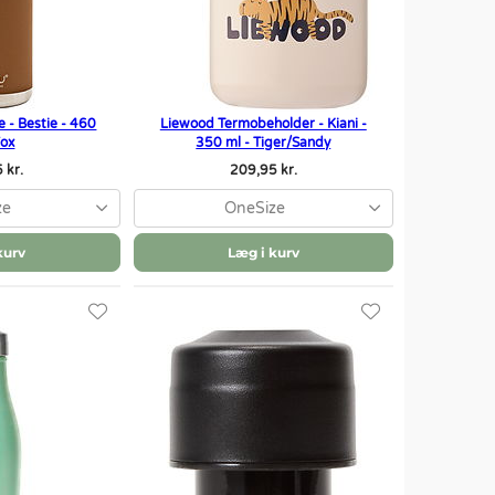
 - Bestie - 460
Liewood Termobeholder - Kiani -
Fox
350 ml - Tiger/Sandy
 kr.
209,95 kr.
ze
OneSize
kurv
Læg i kurv