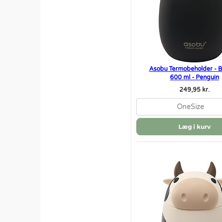
Asobu Termobeholder - Be
600 ml - Penguin
249,95 kr.
OneSize
Læg i kurv