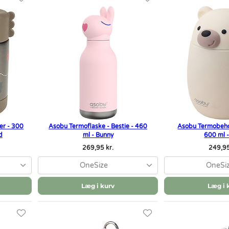
er - 300
Asobu Termoflaske - Bestie - 460
Asobu Termobehol
d
ml - Bunny
600 ml 
269,95 kr.
249,95
OneSize
OneSi
Læg i kurv
Læg i 