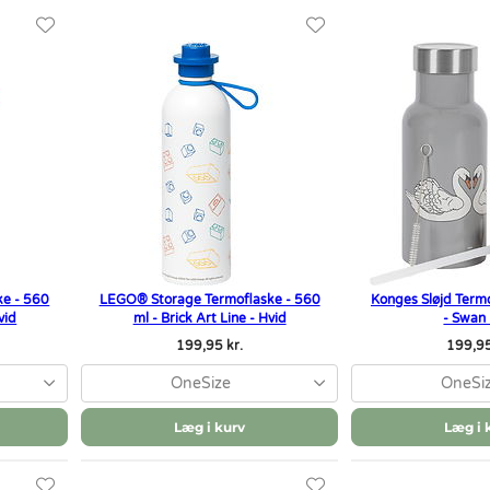
e - 560
LEGO® Storage Termoflaske - 560
Konges Sløjd Term
vid
ml - Brick Art Line - Hvid
- Swan
199,95 kr.
199,95
OneSize
OneSi
Læg i kurv
Læg i 