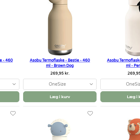
e - 460
Asobu Termoflaske - Bestie - 460
Asobu Termoflaske
ml - Brown Dog
ml - Pe
269,95 kr.
269,95
OneSize
OneSi
Læg i kurv
Læg i 