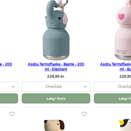
e - 200
Asobu Termoflaske - Bestie - 200
Asobu Termoflaske
ml - Elephant
ml - B
229,95 kr.
229,95
OneSize
OneSi
Læg i kurv
Læg i 