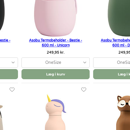
stie -
Asobu Termobeholder - Bestie -
Asobu Termobehol
600 ml - Unicorn
600 ml - 
249,95 kr.
249,95
OneSize
OneSi
Læg i kurv
Læg i 