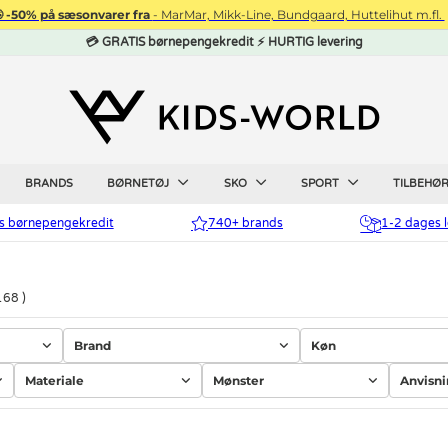
 -50% på sæsonvarer fra
- MarMar, Mikk-Line, Bundgaard, Huttelihut m.fl.
💳 GRATIS børnepengekredit ⚡ HURTIG levering
BRANDS
BØRNETØJ
SKO
SPORT
TILBEHØ
is børnepengekredit
740+ brands
1-2 dages l
168
Brand
Køn
Materiale
Mønster
Anvisn