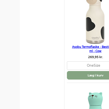
Asobu Termoflaske - Besti
ml - Cow
269,95 kr.
OneSize
Læg i kurv