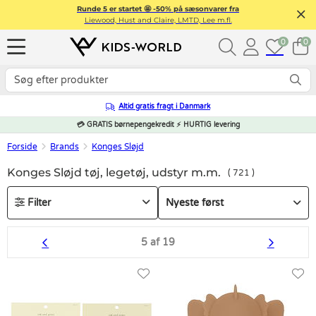
Runde 5 er startet 🤩 -50% på sæsonvarer fra
Liewood, Hust and Claire, LMTD, Lee m.fl.
0
0
Altid gratis fragt i Danmark
💳 GRATIS børnepengekredit ⚡ HURTIG levering
Forside
Brands
Konges Sløjd
Konges Sløjd tøj, legetøj, udstyr m.m.
721
Filter
5 af 19