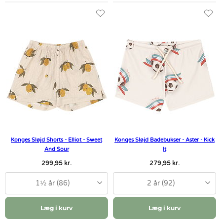
Konges Sløjd Shorts - Elliot - Sweet
Konges Sløjd Badebukser - Aster - Kick
And Sour
It
299,95 kr.
279,95 kr.
1½ år (86)
2 år (92)
Læg i kurv
Læg i kurv