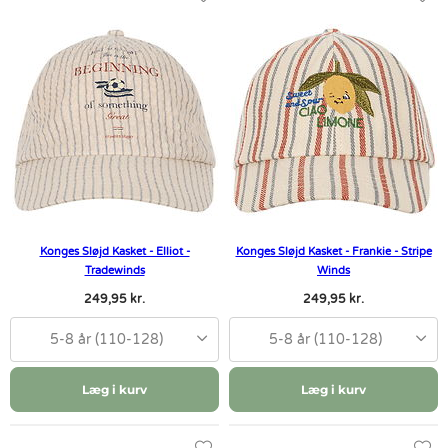
Konges Sløjd Kasket - Elliot -
Konges Sløjd Kasket - Frankie - Stripe
Tradewinds
Winds
249,95 kr.
249,95 kr.
5-8 år (110-128)
5-8 år (110-128)
Læg i kurv
Læg i kurv