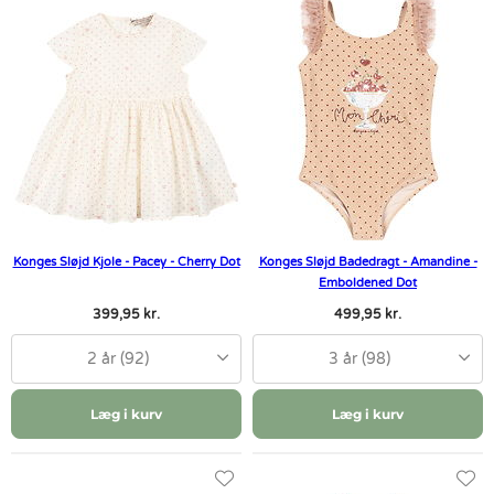
Konges Sløjd Kjole - Pacey - Cherry Dot
Konges Sløjd Badedragt - Amandine -
Emboldened Dot
399,95 kr.
499,95 kr.
2 år (92)
3 år (98)
Læg i kurv
Læg i kurv