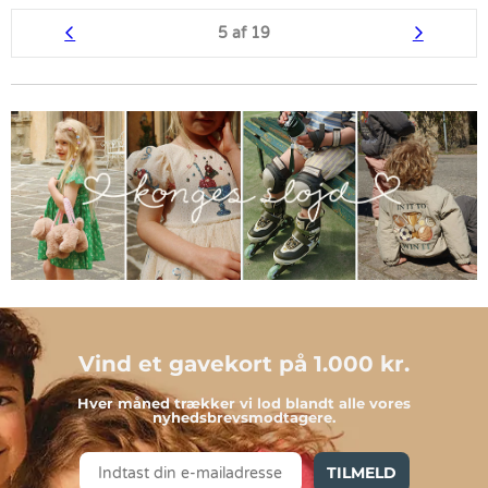
5 af 19
Vind et gavekort på 1.000 kr.
Hver måned trækker vi lod blandt alle vores
nyhedsbrevsmodtagere.
TILMELD