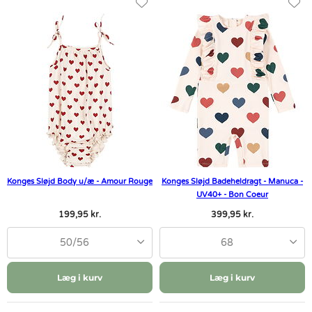
Konges Sløjd Body u/æ - Amour Rouge
Konges Sløjd Badeheldragt - Manuca -
UV40+ - Bon Coeur
199,95 kr.
399,95 kr.
50/56
68
Læg i kurv
Læg i kurv