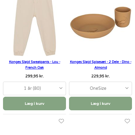
Konges Sløjd Sweatpants - Lou -
Konges Sløjd Spisesæt - 2 Dele - Dino -
French Oak
Almond
299,95 kr.
229,95 kr.
1 år (80)
OneSize
Læg i kurv
Læg i kurv