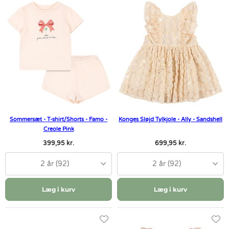
Sommersæt - T-shirt/Shorts - Famo -
Konges Sløjd Tylkjole - Ally - Sandshell
Creole Pink
399,95 kr.
699,95 kr.
2 år (92)
2 år (92)
Læg i kurv
Læg i kurv