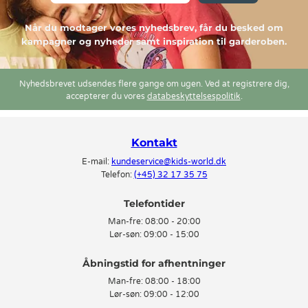
Når du modtager vores nyhedsbrev, får du besked om
kampagner og nyheder samt inspiration til garderoben.
Nyhedsbrevet udsendes flere gange om ugen. Ved at registrere dig,
accepterer du vores
databeskyttelsespolitik
.
Kontakt
E-mail:
kundeservice@kids-world.dk
Telefon:
(+45) 32 17 35 75
Telefontider
Man-fre:
08:00 - 20:00
Lør-søn:
09:00 - 15:00
Man-fre:
08:00 - 18:00
Lør-søn:
09:00 - 12:00