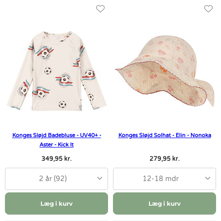
Konges Sløjd Badebluse - UV40+ -
Konges Sløjd Solhat - Elin - Nonoka
Aster - Kick It
349,95 kr.
279,95 kr.
2 år (92)
12-18 mdr
Læg i kurv
Læg i kurv