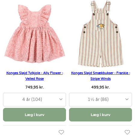
Konges Sløjd Tylkjole - Ally Flower -
Konges Sløjd Smækbukser - Frankie -
Veiled Rose
Stripe Winds
749,95 kr.
499,95 kr.
4 år (104)
1½ år (86)
Læg i kurv
Læg i kurv