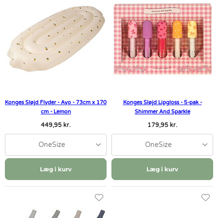
Konges Sløjd Flyder - Ayo - 73cm x 170
Konges Sløjd Lipgloss - 5-pak -
cm - Lemon
Shimmer And Sparkle
449,95 kr.
179,95 kr.
OneSize
OneSize
Læg i kurv
Læg i kurv