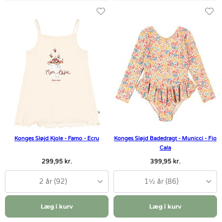
Konges Sløjd Kjole - Famo - Ecru
Konges Sløjd Badedragt - Municci - Fio
Cala
299,95 kr.
399,95 kr.
2 år (92)
1½ år (86)
Læg i kurv
Læg i kurv