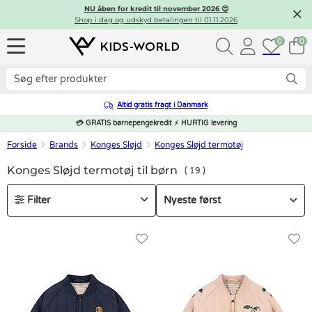
NU åben for kredit til november 2026 😍
Shop i dag og udskyd betalingen til 01.11.2026
0
0
Altid gratis fragt i Danmark
💳 GRATIS børnepengekredit ⚡ HURTIG levering
Forside
Brands
Konges Sløjd
Konges Sløjd termotøj
Konges Sløjd termotøj til børn
19
Filter