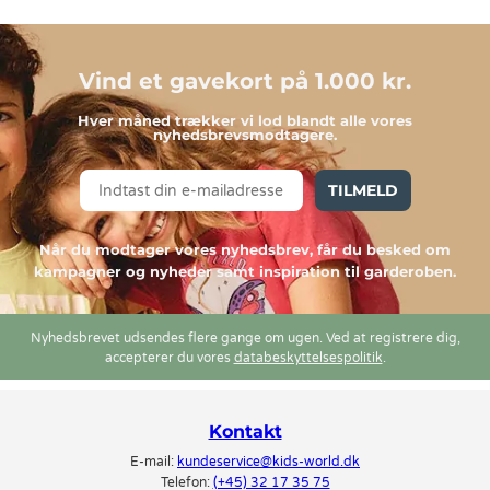
Vind et gavekort på 1.000 kr.
Hver måned trækker vi lod blandt alle vores
nyhedsbrevsmodtagere.
TILMELD
Når du modtager vores nyhedsbrev, får du besked om
kampagner og nyheder samt inspiration til garderoben.
Nyhedsbrevet udsendes flere gange om ugen. Ved at registrere dig,
accepterer du vores
databeskyttelsespolitik
.
Kontakt
E-mail:
kundeservice@kids-world.dk
Telefon:
(+45) 32 17 35 75