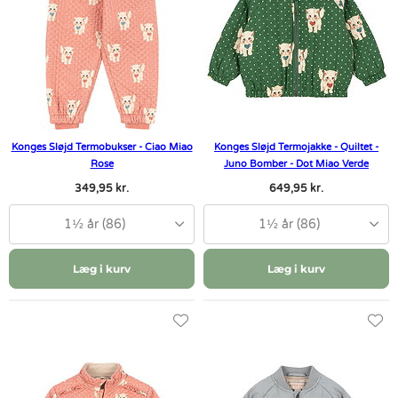
Konges Sløjd Termobukser - Ciao Miao
Konges Sløjd Termojakke - Quiltet -
Rose
Juno Bomber - Dot Miao Verde
349,95 kr.
649,95 kr.
1½ år (86)
1½ år (86)
Læg i kurv
Læg i kurv