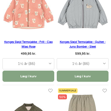
Konges Sløjd Termojakke - Frill - Ciao
Konges Sløjd Termojakke - Quiltet -
Miao Rose
Juno Bomber - Sleet
499,95 kr.
599,95 kr.
1½ år (86)
1½ år (86)
Læg i kurv
Læg i kurv
SUMMER SALE
50%