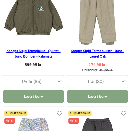
Konges Sløjd Termojakke - Quiltet -
Konges Sløjd Termobukser - Juno -
Juno Bomber - Kalamata
Laurel Oak
599,95 kr.
174,98 kr.
Oprindeligt:
349,95 kr.
1½ år (86)
1 år (80)
Læg i kurv
Læg i kurv
SUMMER SALE
SUMMER SALE
50%
50%