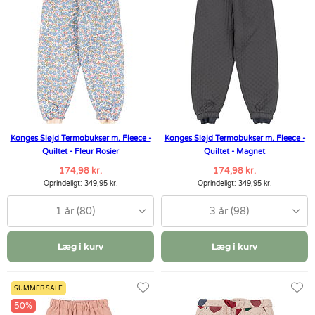
Konges Sløjd Termobukser m. Fleece -
Konges Sløjd Termobukser m. Fleece -
Quiltet - Fleur Rosier
Quiltet - Magnet
174,98 kr.
174,98 kr.
Oprindeligt:
349,95 kr.
Oprindeligt:
349,95 kr.
1 år (80)
3 år (98)
Læg i kurv
Læg i kurv
SUMMER SALE
50%