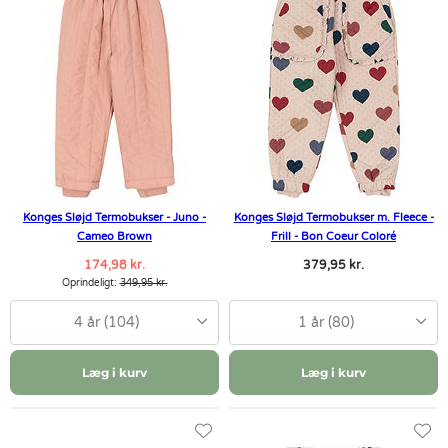
Konges Sløjd Termobukser - Juno -
Konges Sløjd Termobukser m. Fleece -
Cameo Brown
Frill - Bon Coeur Coloré
174,98 kr.
379,95 kr.
Oprindeligt:
349,95 kr.
4 år (104)
1 år (80)
Læg i kurv
Læg i kurv