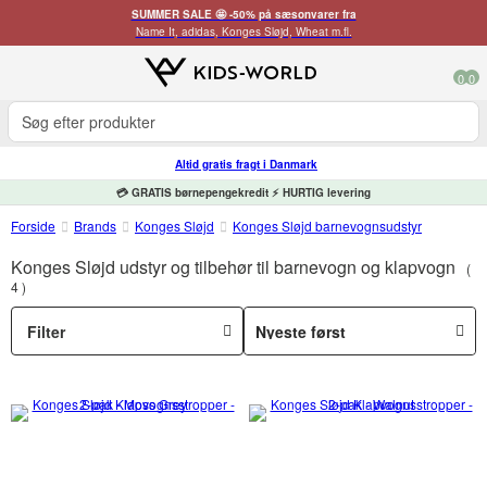
SUMMER SALE 🤩 -50% på sæsonvarer fra
Name It, adidas, Konges Sløjd, Wheat m.fl.
0
0
Altid gratis fragt i Danmark
💳 GRATIS børnepengekredit ⚡ HURTIG levering
Forside
Brands
Konges Sløjd
Konges Sløjd barnevognsudstyr
Konges Sløjd udstyr og tilbehør til barnevogn og klapvogn
4
Filter