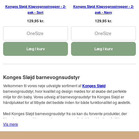
Konges Sløjd Klapvognsstropper - 2-
Konges Sløjd Klapvognsstropper - 2-
pak - Sort
pak - Navy
129,95 kr.
129,95 kr.
OneSize
OneSize
Læg i kurv
Læg i kurv
Konges Sløjd barnevognsudstyr
Velkommen til vores nøje udvalgte sortiment af
Konges Sløjd
barnevognsudstyr, hvor kvalitet og design mødes for at skabe det perfekte
miljø for din baby. Vores udvalg af barnevognsudstyr fra Konges Sløjd er
håndplukket for at tilbyde det bedste inden for både funktionalitet og æstetik.
Med Konges Sløjd barnevognsudstyr fra os kan du forvente produkter, der
ikke alene er smukke og moderne, men også skabt med tanke på dit barns
Vis mere
komfort og sikkerhed. Vi forstår vigtigheden af kvalitetsudstyr, når det kommer
til de mange ture med barnevognen.