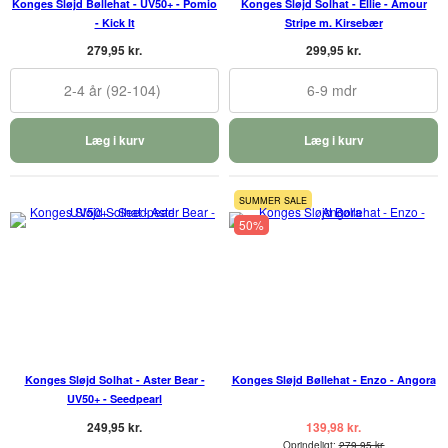
Konges Sløjd Bøllehat - UV50+ - Pomio
Konges Sløjd Solhat - Ellie - Amour
- Kick It
Stripe m. Kirsebær
279,95 kr.
299,95 kr.
2-4 år (92-104)
6-9 mdr
Læg i kurv
Læg i kurv
SUMMER SALE
50%
Konges Sløjd Solhat - Aster Bear -
Konges Sløjd Bøllehat - Enzo - Angora
UV50+ - Seedpearl
249,95 kr.
139,98 kr.
Oprindeligt:
279,95 kr.