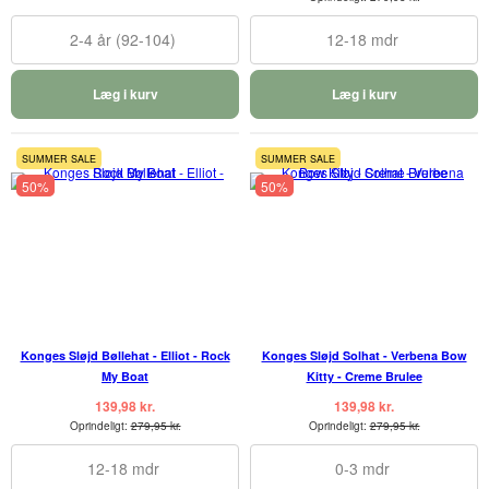
2-4 år (92-104)
12-18 mdr
Læg i kurv
Læg i kurv
SUMMER SALE
SUMMER SALE
50%
50%
Konges Sløjd Bøllehat - Elliot - Rock
Konges Sløjd Solhat - Verbena Bow
My Boat
Kitty - Creme Brulee
139,98 kr.
139,98 kr.
Oprindeligt:
279,95 kr.
Oprindeligt:
279,95 kr.
12-18 mdr
0-3 mdr