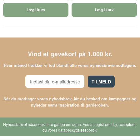
Læg i kurv
Læg i kurv
Vind et gavekort på 1.000 kr.
Hver måned trækker vi lod blandt alle vores nyhedsbrevsmodtagere.
TILMELD
Når du modtager vores nyhedsbrev, får du besked om kampagner og
nyheder samt inspiration til garderoben.
Nyhedsbrevet udsendes flere gange om ugen. Ved at registrere dig, accepterer
du vores
databeskyttelsespolitik
.