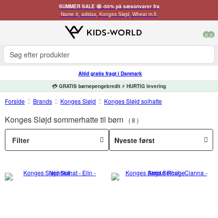
SUMMER SALE 🤩 -50% på sæsonvarer fra
Name It, adidas, Konges Sløjd, Wheat m.fl.
0
0
Altid gratis fragt i Danmark
💳 GRATIS børnepengekredit ⚡ HURTIG levering
Forside
Brands
Konges Sløjd
Konges Sløjd solhatte
Konges Sløjd sommerhatte til børn
8
Filter