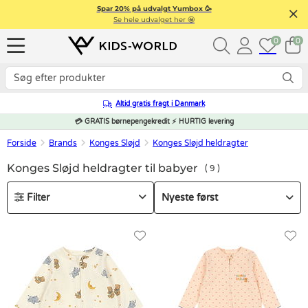
Spar 20% på udvalgt Yumbox 🥳
Se hele udvalget her 🤩
0
0
Altid gratis fragt i Danmark
💳 GRATIS børnepengekredit ⚡ HURTIG levering
Forside
Brands
Konges Sløjd
Konges Sløjd heldragter
Konges Sløjd heldragter til babyer
9
Filter