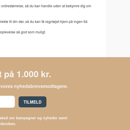
set ordrestørrelse, så du kan handle uden at bekymre dig om
rekte til din dør, så du kan få regntøjet hjem på ingen tid.
ngoplevelse så god som muligt.
 på 1.000 kr.
le vores nyhedsbrevsmodtagere.
TILMELD
besked om kampagner og nyheder samt
arderoben.