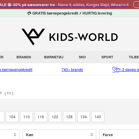
E 🤩 -50% på sæsonvarer fra
- Name It, adidas, Konges Sløjd, Wheat m.fl.
💳 GRATIS børnepengekredit ⚡ HURTIG levering
ER
BRANDS
BØRNETØJ
SKO
SPORT
TILB
is børnepengekredit
740+ brands
1-2 dages l
n
11
8
104
110
116
122
128
134
140
Køn
Farve