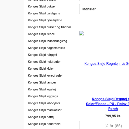
Konges Sløjd bukser
Mønster
Konges Sløjd cardigans
Konges Sløjd cykelhjelme
Konges Sløjd dukker og tilbehør
Konges Sløjd fleece
Konges Sløjd fødselsdagstog
Konges Sløjd hagesmække
Konges Sløjd hårpynt
Konges Sløjd heldragter
Konges Sløjd kjoler
Konges Sløjd køredragter
Konges Sløjd lamper
Konges Sløjd legetøj
Konges Sløjd leggings
Konges Sløjd Regntøj 
Konges Sløjd løbecykler
Seler/Fleece - PU - Rainy 
Panth
Konges Sløjd madkasser
799,95 kr.
Konges Sløjd nattøj
Konges Sløjd nederdele
1½ år (86)