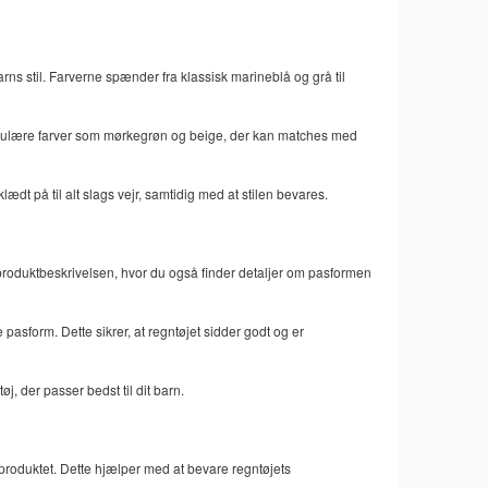
arns stil. Farverne spænder fra klassisk marineblå og grå til
 populære farver som mørkegrøn og beige, der kan matches med
ædt på til alt slags vejr, samtidig med at stilen bevares.
 i produktbeskrivelsen, hvor du også finder detaljer om pasformen
 pasform. Dette sikrer, at regntøjet sidder godt og er
øj, der passer bedst til dit barn.
 produktet. Dette hjælper med at bevare regntøjets