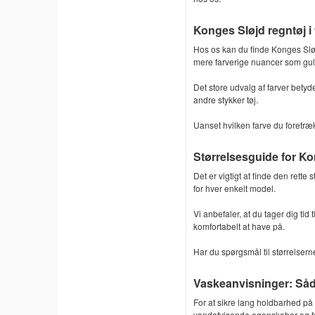
Konges Sløjd regntøj i 
Hos os kan du finde Konges Sløjd
mere farverige nuancer som gul
Det store udvalg af farver bety
andre stykker tøj.
Uanset hvilken farve du foretrækk
Størrelsesguide for Ko
Det er vigtigt at finde den rett
for hver enkelt model.
Vi anbefaler, at du tager dig tid
komfortabelt at have på.
Har du spørgsmål til størrelserne,
Vaskeanvisninger: Såd
For at sikre lang holdbarhed på 
vandafvisende egenskaber og f