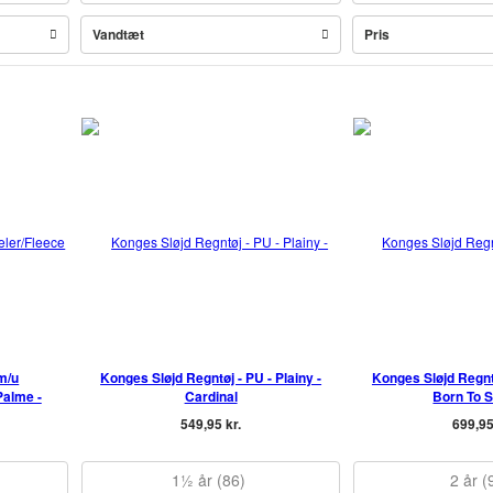
Vandtæt
Pris
m/u
Konges Sløjd Regntøj - PU - Plainy -
Konges Sløjd Regntø
Palme -
Cardinal
Born To 
549,95 kr.
699,95
1½ år (86)
2 år (