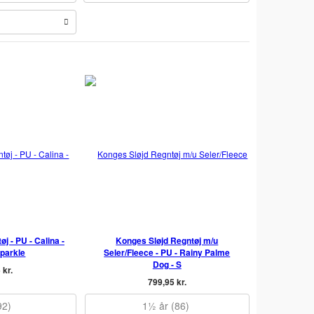
j - PU - Calina -
Konges Sløjd Regntøj m/u
Sparkle
Seler/Fleece - PU - Rainy Palme
Dog - S
 kr.
799,95 kr.
92)
1½ år (86)