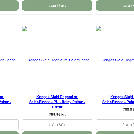
Læg i kurv
Læg i 
 m.
Konges Sløjd Regntøj m.
Konges Sløjd
Palme -
Seler/Fleece - PU - Rainy Palme -
Seler/Fleece - Pal
Coeur
799,95
799,95 kr.
1 år (80)
2 år (