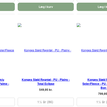
Læg i kurv
Læg i 
m/u
Konges Sløjd Regntøj - PU - Plainy -
Konges Sløjd 
Palme -
Total Eclipse
Seler/Fleece - PU 
Bon
549,95 kr.
799,95
1½ år (86)
1½ år 