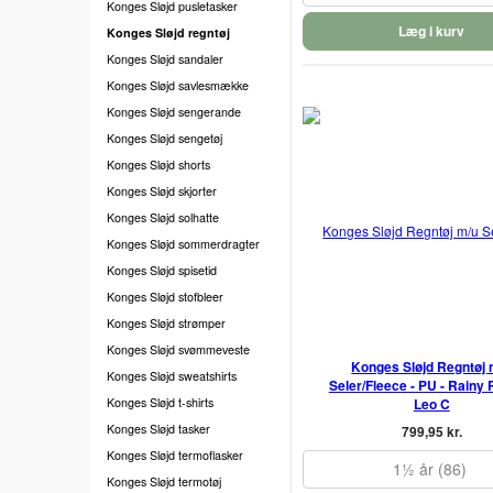
Konges Sløjd pusletasker
Læg i kurv
Konges Sløjd regntøj
Konges Sløjd sandaler
Konges Sløjd savlesmække
Konges Sløjd sengerande
Konges Sløjd sengetøj
Konges Sløjd shorts
Konges Sløjd skjorter
Konges Sløjd solhatte
Konges Sløjd sommerdragter
Konges Sløjd spisetid
Konges Sløjd stofbleer
Konges Sløjd strømper
Konges Sløjd svømmeveste
Konges Sløjd Regntøj 
Konges Sløjd sweatshirts
Seler/Fleece - PU - Rainy 
Konges Sløjd t-shirts
Leo C
Konges Sløjd tasker
799,95 kr.
Konges Sløjd termoflasker
1½ år (86)
Konges Sløjd termotøj