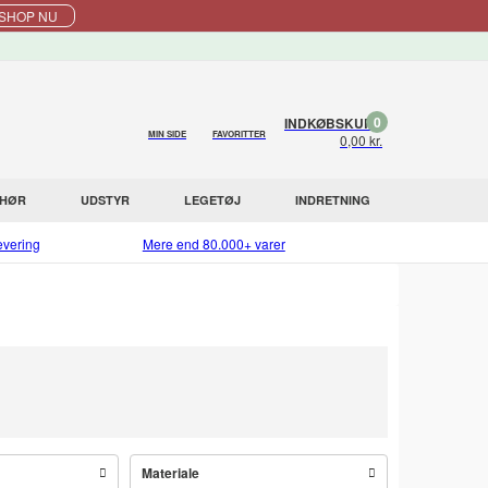
SHOP NU
0
INDKØBSKURV
MIN SIDE
FAVORITTER
0,00 kr.
EHØR
UDSTYR
LEGETØJ
INDRETNING
evering
Mere end 80.000+ varer
Materiale