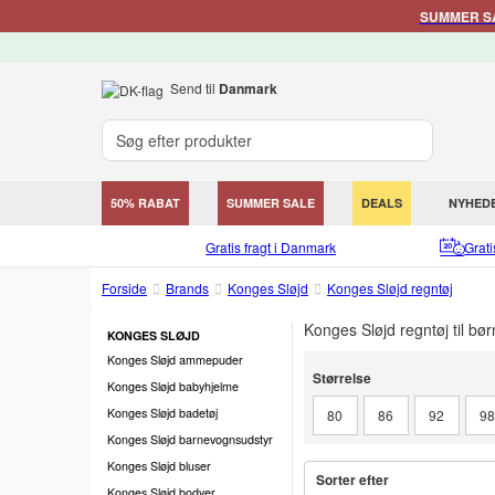
SUMMER SAL
Send til
Danmark
50% RABAT
SUMMER SALE
DEALS
NYHED
Gratis fragt i Danmark
Grat
Forside
Brands
Konges Sløjd
Konges Sløjd regntøj
Konges Sløjd regntøj til bør
KONGES SLØJD
Konges Sløjd ammepuder
Størrelse
Størrelse
Konges Sløjd babyhjelme
Konges Sløjd badetøj
80
86
92
9
Konges Sløjd barnevognsudstyr
Konges Sløjd bluser
Sorter efter
Konges Sløjd bodyer