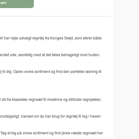
kurv
. Vi har nøje udvalgt regntøj fra Konges Sløjd, som sikrer både
e vandet ude, samtidig med at det føles behageligt mod huden.
til dig. Oplev vores sortiment og find den perfekte løsning til
 alt fra klassiske regnsæt til moderne og stilfulde regnjakker,
forudsigeligt. Uanset om du har brug for regntøj til leg i haven
l. Tag et kig på vores sortiment og find jeres næste regnsæt her