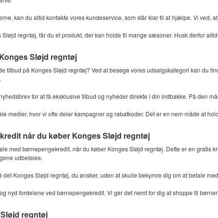
e, kan du altid kontakte vores kundeservice, som står klar til at hjælpe. Vi ved, at 
Sløjd regntøj, får du et produkt, der kan holde til mange sæsoner. Husk derfor alti
 Konges Sløjd regntøj
e tilbud på Konges Sløjd regntøj? Ved at besøge vores udsalgskategori kan du finde
.
nyhedsbrev for at få eksklusive tilbud og nyheder direkte i din indbakke. På den må
ale medier, hvor vi ofte deler kampagner og rabatkoder. Det er en nem måde at hold
redit når du køber Konges Sløjd regntøj
tale med børnepengekredit, når du køber Konges Sløjd regntøj. Dette er en gratis k
gene udbetales.
det Konges Sløjd regntøj, du ønsker, uden at skulle bekymre dig om at betale med d
og nyd fordelene ved børnepengekredit. Vi gør det nemt for dig at shoppe til børn
Sløjd regntøj