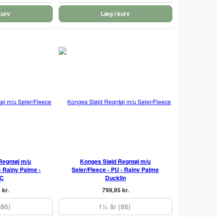
kurv
Læg i kurv
Regntøj m/u
Konges Sløjd Regntøj m/u
- Rainy Palme -
Seler/Fleece - PU - Rainy Palme
 C
Ducklin
 kr.
799,95 kr.
(86)
1½ år (86)