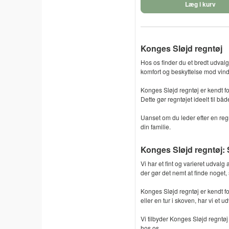
Læg i kurv
Konges Sløjd regntøj
Hos os finder du et bredt udvalg
komfort og beskyttelse mod vind 
Konges Sløjd regntøj er kendt fo
Dette gør regntøjet ideelt til bå
Uanset om du leder efter en regn
din familie.
Konges Sløjd regntøj: 
Vi har et fint og varieret udvalg
der gør det nemt at finde noget,
Konges Sløjd regntøj er kendt for 
eller en tur i skoven, har vi et udv
Vi tilbyder Konges Sløjd regntøj 
hos os.