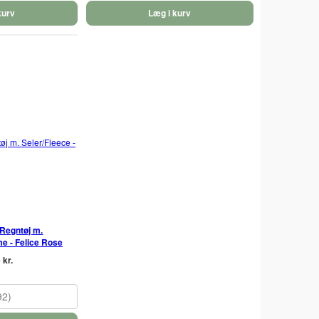
kurv
Læg i kurv
 Regntøj m.
me - Felice Rose
 kr.
92)