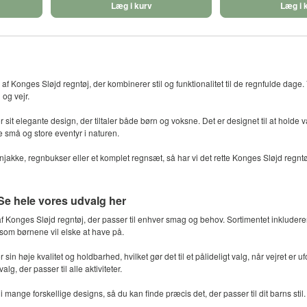
Læg i kurv
Læg i 
 af Konges Sløjd regntøj, der kombinerer stil og funktionalitet til de regnfulde dage
og vejr.
r sit elegante design, der tiltaler både børn og voksne. Det er designet til at hold
de små og store eventyr i naturen.
jakke, regnbukser eller et komplet regnsæt, så har vi det rette Konges Sløjd regntøj 
Se hele vores udvalg her
 af Konges Sløjd regntøj, der passer til enhver smag og behov. Sortimentet inkluderer
 som børnene vil elske at have på.
sin høje kvalitet og holdbarhed, hvilket gør det til et pålideligt valg, når vejret er u
alg, der passer til alle aktiviteter.
i mange forskellige designs, så du kan finde præcis det, der passer til dit barns sti