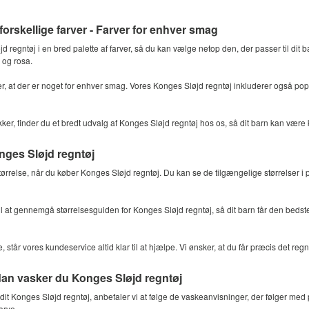
forskellige farver - Farver for enhver smag
 regntøj i en bred palette af farver, så du kan vælge netop den, der passer til dit b
 og rosa.
der, at der er noget for enhver smag. Vores Konges Sløjd regntøj inkluderer også
er, finder du et bredt udvalg af Konges Sløjd regntøj hos os, så dit barn kan være kl
nges Sløjd regntøj
e størrelse, når du køber Konges Sløjd regntøj. Du kan se de tilgængelige størrelser
 til at gennemgå størrelsesguiden for Konges Sløjd regntøj, så dit barn får den bedste
 står vores kundeservice altid klar til at hjælpe. Vi ønsker, at du får præcis det regnt
an vasker du Konges Sløjd regntøj
dit Konges Sløjd regntøj, anbefaler vi at følge de vaskeanvisninger, der følger med
arve.