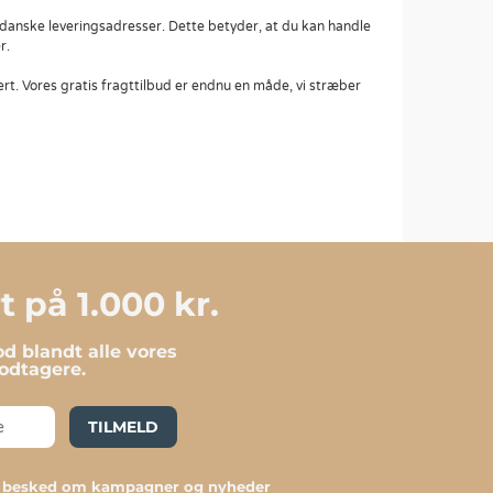
 danske leveringsadresser. Dette betyder, at du kan handle
r.
rt. Vores gratis fragttilbud er endnu en måde, vi stræber
 på 1.000 kr.
d blandt alle vores
dtagere.
TILMELD
du besked om kampagner og nyheder