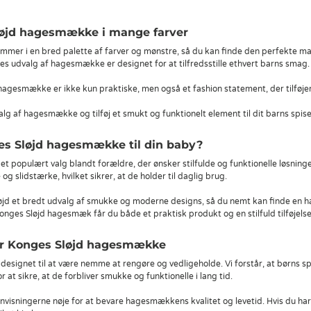
løjd hagesmække i mange farver
r i en bred palette af farver og mønstre, så du kan finde den perfekte match t
es udvalg af hagesmække er designet for at tilfredsstille ethvert barns smag.
agesmække er ikke kun praktiske, men også et fashion statement, der tilføjer e
g af hagesmække og tilføj et smukt og funktionelt element til dit barns spise
es Sløjd hagesmække til din baby?
 populært valg blandt forældre, der ønsker stilfulde og funktionelle løsninge
 og slidstærke, hvilket sikrer, at de holder til daglig brug.
jd et bredt udvalg af smukke og moderne designs, så du nemt kan finde en ha
nges Sløjd hagesmæk får du både et praktisk produkt og en stilfuld tilføjelse 
or Konges Sløjd hagesmække
esignet til at være nemme at rengøre og vedligeholde. Vi forstår, at børns s
 at sikre, at de forbliver smukke og funktionelle i lang tid.
nvisningerne nøje for at bevare hagesmækkens kvalitet og levetid. Hvis du har