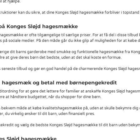
il at hjælpe.
truktioner kan du sikre, at dine Konges Sløjd hagesmække forbliver i topstand 
d på Konges Sløjd hagesmække
agesmække er ofte tilgængelige til særlige priser. For at få del i disse tilbu
os på sociale medier. På den måde går du ikke glip af muligheden for at købe d
erige dit barns garderobe med smukke og funktionelle hagesmække fra Konges
dre at give deres børn det bedste, uden at det skal koste en formue.
s seneste tilbud og gør en god handel på de charmerende Konges Sløjd hage
d hagesmæk og betal med børnepengekredit
ditordning for at gøre det lettere for familier at anskaffe Konges Sløjd hag
re at håndtere budgettet, når du shopper for dine børn.
bekvem måde at købe kvalitetshagesmække på, uden at skulle bekymre dig om ø
r, du virkelig ønsker til dit barn, uden finansielt pres.
ekredit og vælg de bedste Konges Sløjd hagesmække til dit barn uden bekym
ges Sløjd hagesmække