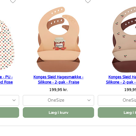
 - PU -
Konges Sløjd Hagesmække -
Konges Sløjd 
ed Rose
Silikone - 2-pak - Fraise
Silikone - 2-pak
199,95 kr.
199,95
OneSize
OneSi
Læg i kurv
Læg i 