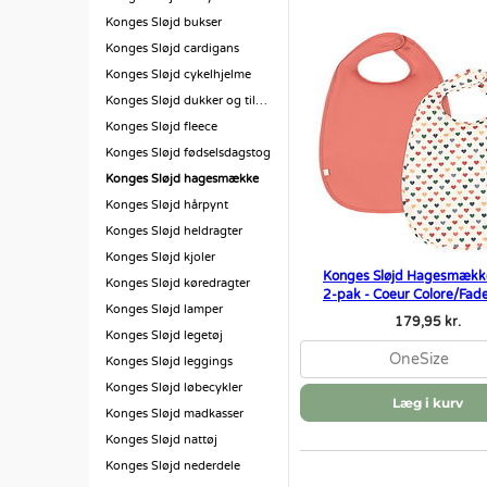
Konges Sløjd bukser
Konges Sløjd cardigans
Konges Sløjd cykelhjelme
Konges Sløjd dukker og tilbehør
Konges Sløjd fleece
Konges Sløjd fødselsdagstog
Konges Sløjd hagesmække
Konges Sløjd hårpynt
Konges Sløjd heldragter
Konges Sløjd kjoler
Konges Sløjd Hagesmække
Konges Sløjd køredragter
2-pak - Coeur Colore/Fad
Konges Sløjd lamper
179,95 kr.
Konges Sløjd legetøj
OneSize
Konges Sløjd leggings
Konges Sløjd løbecykler
Læg i kurv
Konges Sløjd madkasser
Konges Sløjd nattøj
Konges Sløjd nederdele