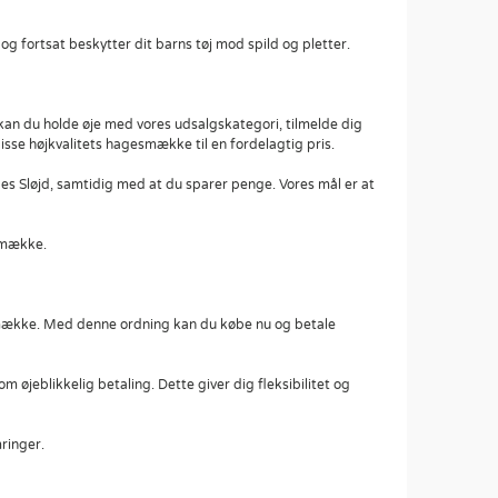
og fortsat beskytter dit barns tøj mod spild og pletter.
d kan du holde øje med vores udsalgskategori, tilmelde dig
isse højkvalitets hagesmække til en fordelagtig pris.
 Sløjd, samtidig med at du sparer penge. Vores mål er at
smække.
esmække. Med denne ordning kan du købe nu og betale
jeblikkelig betaling. Dette giver dig fleksibilitet og
ringer.