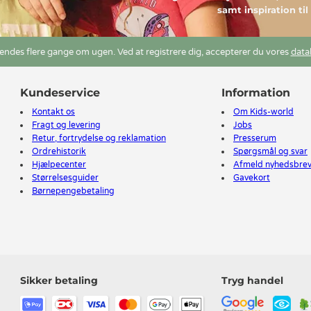
samt inspiration ti
ndes flere gange om ugen. Ved at registrere dig, accepterer du vores
data
Kundeservice
Information
Kontakt os
Om Kids-world
Fragt og levering
Jobs
Retur, fortrydelse og reklamation
Presserum
Ordrehistorik
Spørgsmål og svar
Hjælpecenter
Afmeld nyhedsbre
Størrelsesguider
Gavekort
Børnepengebetaling
Sikker betaling
Tryg handel