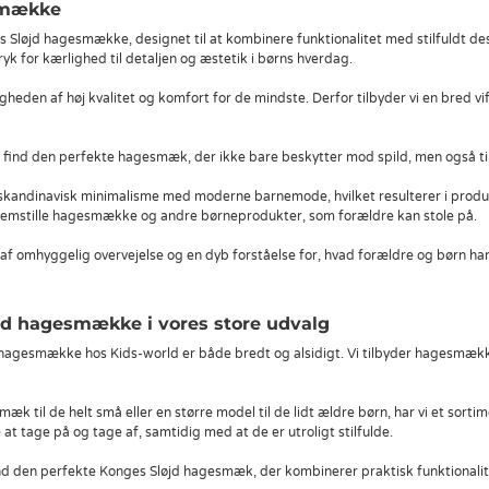
smække
 Sløjd hagesmække, designet til at kombinere funktionalitet med stilfuldt d
ryk for kærlighed til detaljen og æstetik i børns hverdag.
tigheden af høj kvalitet og komfort for de mindste. Derfor tilbyder vi en bred
find den perfekte hagesmæk, der ikke bare beskytter mod spild, men også tilføj
e skandinavisk minimalisme med moderne barnemode, hvilket resulterer i produk
t fremstille hagesmække og andre børneprodukter, som forældre kan stole på.
f omhyggelig overvejelse og en dyb forståelse for, hvad forældre og børn har 
jd hagesmække i vores store udvalg
hagesmække hos Kids-world er både bredt og alsidigt. Vi tilbyder hagesmække i
k til de helt små eller en større model til de lidt ældre børn, har vi et sor
at tage på og tage af, samtidig med at de er utroligt stilfulde.
d den perfekte Konges Sløjd hagesmæk, der kombinerer praktisk funktionalit