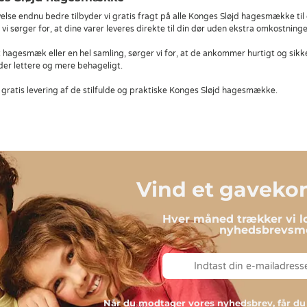
else endnu bedre tilbyder vi gratis fragt på alle Konges Sløjd hagesmække til
vi sørger for, at dine varer leveres direkte til din dør uden ekstra omkostninge
hagesmæk eller en hel samling, sørger vi for, at de ankommer hurtigt og sikke
lder lettere og mere behageligt.
gratis levering af de stilfulde og praktiske Konges Sløjd hagesmække.
Vind et gavekort
Hver måned trækker vi lo
nyhedsbrevsmo
Når du modtager vores nyhedsbrev, får 