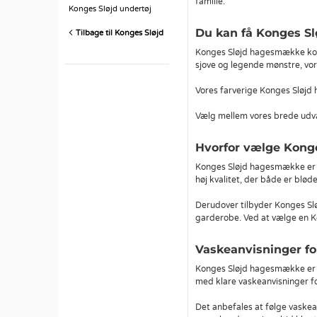
familie.
Konges Sløjd undertøj
Du kan få Konges S
Tilbage til Konges Sløjd
Konges Sløjd hagesmække komme
sjove og legende mønstre, vor
Vores farverige Konges Sløjd h
Vælg mellem vores brede udval
Hvorfor vælge Kong
Konges Sløjd hagesmække er et
høj kvalitet, der både er bløde
Derudover tilbyder Konges Slø
garderobe. Ved at vælge en Ko
Vaskeanvisninger f
Konges Sløjd hagesmække er d
med klare vaskeanvisninger for
Det anbefales at følge vaskea