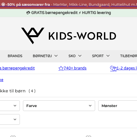
t 🤩 -50% på sæsonvarer fra
- MarMar, Mikk-Line, Bundgaard, Huttelihut m.f
💳 GRATIS børnepengekredit ⚡ HURTIG levering
BRANDS
BØRNETØJ
SKO
SPORT
TILBEHØ
is børnepengekredit
740+ brands
1-2 dages l
ke
ke til børn
4
Farve
Mønster