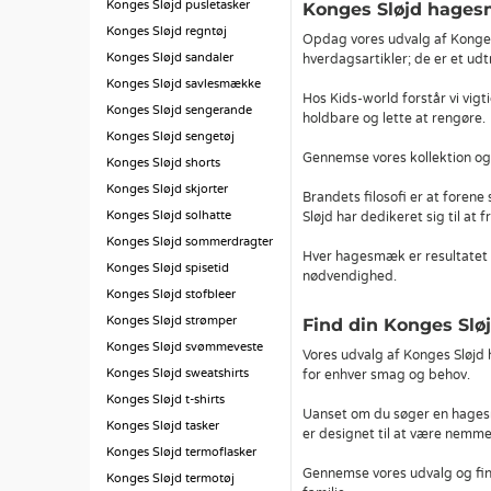
Konges Sløjd pusletasker
Konges Sløjd hage
Konges Sløjd regntøj
Opdag vores udvalg af Konges
Konges Sløjd sandaler
hverdagsartikler; de er et udt
Konges Sløjd savlesmække
Hos Kids-world forstår vi vig
Konges Sløjd sengerande
holdbare og lette at rengøre.
Konges Sløjd sengetøj
Gennemse vores kollektion og 
Konges Sløjd shorts
Konges Sløjd skjorter
Brandets filosofi er at foren
Konges Sløjd solhatte
Sløjd har dedikeret sig til a
Konges Sløjd sommerdragter
Hver hagesmæk er resultatet a
Konges Sløjd spisetid
nødvendighed.
Konges Sløjd stofbleer
Konges Sløjd strømper
Find din Konges Slø
Konges Sløjd svømmeveste
Vores udvalg af Konges Sløjd 
Konges Sløjd sweatshirts
for enhver smag og behov.
Konges Sløjd t-shirts
Uanset om du søger en hagesmæ
Konges Sløjd tasker
er designet til at være nemme 
Konges Sløjd termoflasker
Gennemse vores udvalg og fin
Konges Sløjd termotøj