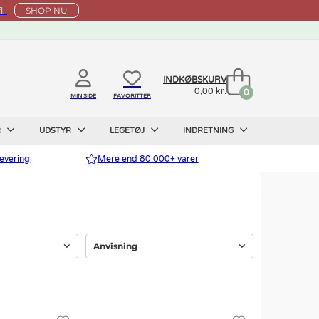
l.
SHOP NU
INDKØBSKURV
0,00 kr.
0
MIN SIDE
FAVORITTER
R
UDSTYR
LEGETØJ
INDRETNING
evering
Mere end 80.000+ varer
Anvisning