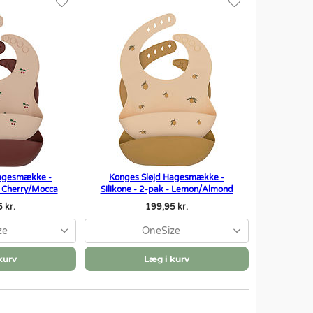
Hagesmække -
Konges Sløjd Hagesmække -
 - Cherry/Mocca
Silikone - 2-pak - Lemon/Almond
 kr.
199,95 kr.
ze
OneSize
kurv
Læg i kurv