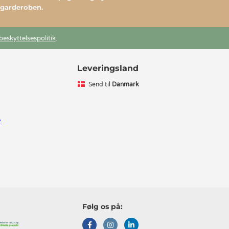
l garderoben.
beskyttelsespolitik
.
Leveringsland
Send til
Danmark
v
Følg os på: