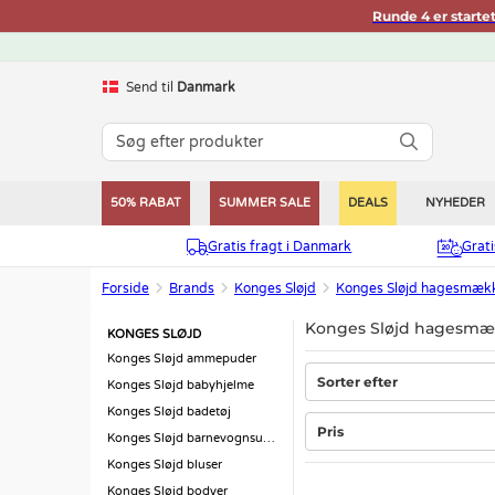
Runde 4 er starte
Send til
Danmark
50% RABAT
SUMMER SALE
DEALS
NYHEDER
Gratis fragt i Danmark
Grat
Forside
Brands
Konges Sløjd
Konges Sløjd hagesmæk
Konges Sløjd hagesmæk
KONGES SLØJD
Konges Sløjd ammepuder
Sorter efter
Konges Sløjd babyhjelme
Konges Sløjd badetøj
Pris
Konges Sløjd barnevognsudstyr
Konges Sløjd bluser
Konges Sløjd bodyer