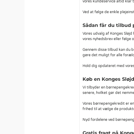
vores kundeservice altid klar t
Ved at følge de enkle plejeins
Sådan får du tilbu
Vores udvalg af Konges Sløjd h
vores nyhedsbrev eller følge 
Gennem disse tilbud kan du b
gøre det muligt for alle foræl
Hold dig opdateret med vore
Køb en Konges Sløj
Vi tilbyder en børnepengekre
senere, hvilket gør det nemme
Vores børnepengekredit er en 
frihed til at vælge de produkte
Nyd fordelene ved børnepeng
Gratis fragt på Kon