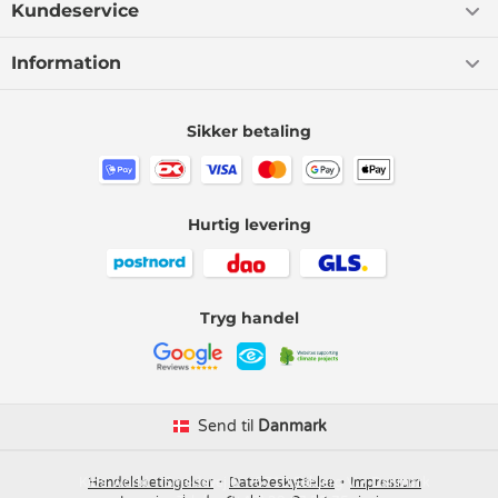
Kundeservice
Information
Sikker betaling
Hurtig levering
Tryg handel
Send til
Danmark
Kids-world
Handelsbetingelser
Smedevej 6
Databeskyttelse
6710 Esbjerg V
Impressum
Danmark