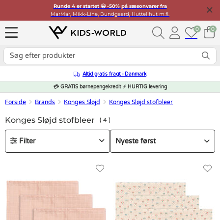
Runde 4 er startet 🤩 -50% på sæsonvarer fra
MarMar, Mikk-Line, Bundgaard, Huttelihut m.fl.
0
0
Altid gratis fragt i Danmark
💳 GRATIS børnepengekredit ⚡ HURTIG levering
Forside
Brands
Konges Sløjd
Konges Sløjd stofbleer
Konges Sløjd stofbleer
4
Filter