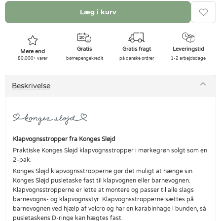
Læg i kurv
Gratis
Gratis fragt
Leveringstid
Mere end
80.000+ varer
børnepengekredit
på danske ordrer
1-2 arbejdsdage
Beskrivelse
Klapvognsstropper fra Konges Sløjd
Praktiske Konges Sløjd klapvognsstropper i mørkegrøn solgt som en
2-pak.
Konges Sløjd klapvognsstropperne gør det muligt at hænge sin
Konges Sløjd pusletaske fast til klapvognen eller barnevognen.
Klapvognsstropperne er lette at montere og passer til alle slags
barnevogns- og klapvognsstyr. Klapvognsstropperne sættes på
barnevognen ved hjælp af velcro og har en karabinhage i bunden, så
pusletaskens D-ringe kan hægtes fast.