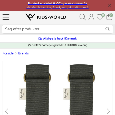
Runde 4 er startet 🤩 -50% på sæsonvarer fra
MarMar, Mikk-Line, Bundgaard, Huttelihut m.fl.
0
0
Altid gratis fragt i Danmark
💳 GRATIS børnepengekredit ⚡ HURTIG levering
Forside
Brands