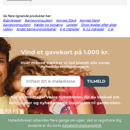
Se flere lignende produkter her:
Babylegetøj
Barnevognsudstyr
Konges Sløjd
Konges Sløjd
barnevognsudstyr
Kæder og ophæng
Legetøj
Shop legetøj efter alder
Udstyr
Andet barnevognstilbehør
0-6 måneder
6-12 måneder
1 år
Vind et gavekort på 1.000 kr.
Hver måned trækker vi lod blandt alle vores
nyhedsbrevsmodtagere.
TILMELD
Når du modtager vores nyhedsbrev, får du besked om
kampagner og nyheder samt inspiration til garderoben.
Nyhedsbrevet udsendes flere gange om ugen. Ved at registrere dig,
accepterer du vores
databeskyttelsespolitik
.