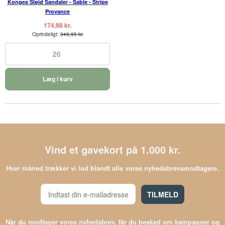
Konges Sløjd Sandaler - Sable - Stripe
Provance
174,98 kr.
Oprindeligt:
349,95 kr.
26
Læg i kurv
Vind et gavekort på 1.000 kr.
Hver måned trækker vi lod blandt alle vores nyhedsbrevsmodtagere.
TILMELD
Når du modtager vores nyhedsbrev, får du besked om kampagner og