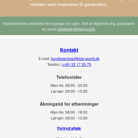
nyheder samt inspiration til garderoben.
Nyhedsbrevet udsendes flere gange om ugen. Ved at registrere dig, accepterer
du vores
databeskyttelsespolitik
.
Kontakt
E-mail:
kundeservice@kids-world.dk
Telefon:
(+45) 32 17 35 75
Telefontider
Man-fre:
08:00 - 20:00
Lør-søn:
09:00 - 15:00
Man-fre:
08:00 - 18:00
Lør-søn:
09:00 - 12:00
Fortryd aftale