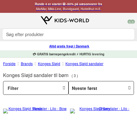
Runde 4 er startet 🤩 -50% på sæsonvarer fra
MarMar, Mikk-Line, Bundgaard, Huttelihut m.fl.
0
0
Altid gratis fragt i Danmark
💳 GRATIS børnepengekredit ⚡ HURTIG levering
Forside
Brands
Konges Sløjd
Konges Sløjd sandaler
Konges Sløjd sandaler til børn
3
Filter