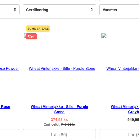
Certificering
Vandtæt
SUMMER SALE
50%
- Rose
Wheat Vinterjakke - Sille - Purple
Wheat Vinterjak
Stone
Greyb
374,98 kr.
949,95
Oprindeligt:
749,95 kr.
1 år (80)
1 år (