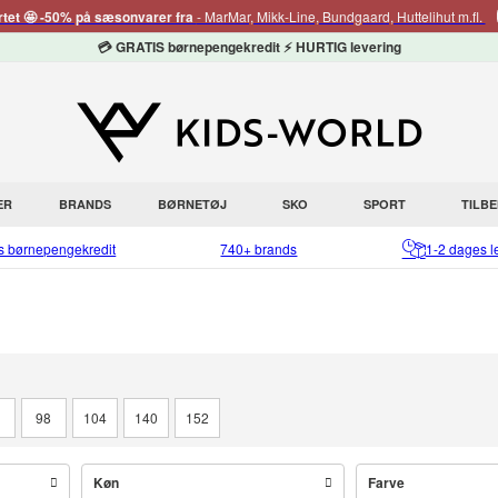
rtet 🤩 -50% på sæsonvarer fra
- MarMar, Mikk-Line, Bundgaard, Huttelihut m.fl.
💳 GRATIS børnepengekredit ⚡ HURTIG levering
ER
BRANDS
BØRNETØJ
SKO
SPORT
TILB
is børnepengekredit
740+ brands
1-2 dages l
2
98
104
140
152
Køn
Farve