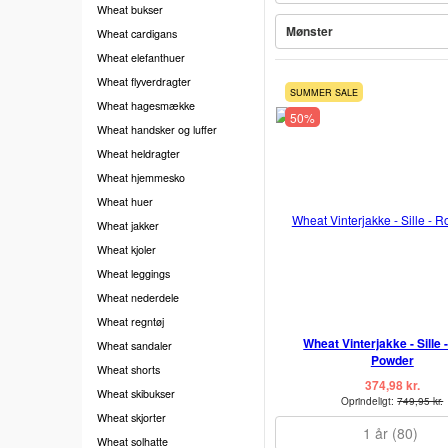
Wheat bukser
Mønster
Wheat cardigans
Wheat elefanthuer
Wheat flyverdragter
SUMMER SALE
Wheat hagesmække
50%
Wheat handsker og luffer
Wheat heldragter
Wheat hjemmesko
Wheat huer
Wheat jakker
Wheat kjoler
Wheat leggings
Wheat nederdele
Wheat regntøj
Wheat Vinterjakke - Sille 
Wheat sandaler
Powder
Wheat shorts
374,98 kr.
Wheat skibukser
Oprindeligt:
749,95 kr.
Wheat skjorter
1 år (80)
Wheat solhatte