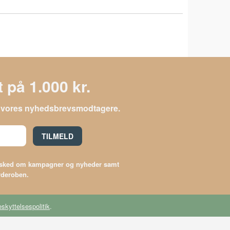
 på 1.000 kr.
le vores nyhedsbrevsmodtagere.
TILMELD
besked om kampagner og nyheder samt
arderoben.
skyttelsespolitik
.