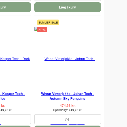
kurv
Læg i kurv
SUMMER SALE
50%
- Kasper Tech -
Wheat Vinterjakke - Johan Tech -
Blue
Autumn Sky Penguins
 kr.
474,98 kr.
949,95 kr.
Oprindeligt:
949,95 kr.
74