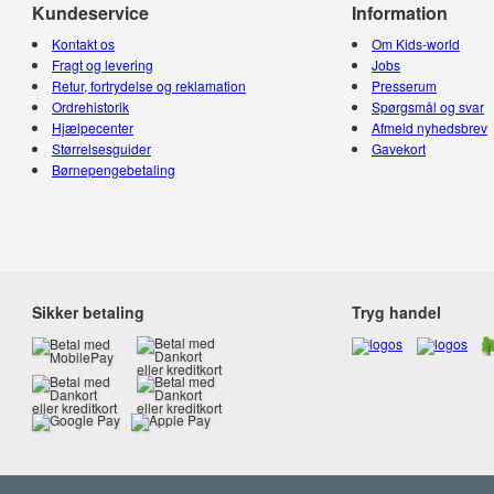
Kundeservice
Information
Kontakt os
Om Kids-world
Fragt og levering
Jobs
Retur, fortrydelse og reklamation
Presserum
Ordrehistorik
Spørgsmål og svar
Hjælpecenter
Afmeld nyhedsbrev
Størrelsesguider
Gavekort
Børnepengebetaling
Sikker betaling
Tryg handel