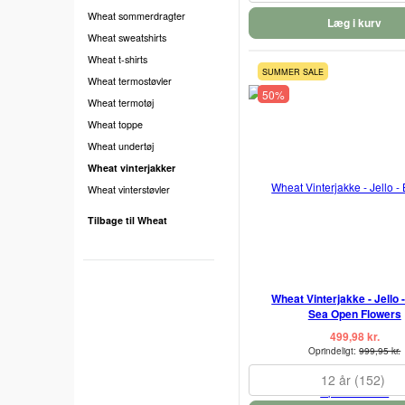
Wheat sommerdragter
Læg i kurv
Wheat sweatshirts
Wheat t-shirts
SUMMER SALE
Wheat termostøvler
50%
Wheat termotøj
Wheat toppe
Wheat undertøj
Wheat vinterjakker
Wheat vinterstøvler
Tilbage til Wheat
Wheat Vinterjakke - Jello 
Sea Open Flowers
499,98 kr.
Oprindeligt:
999,95 kr.
12 år (152)