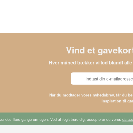
Vind et gavekort
Hver måned trækker vi lod blandt al
Når du modtager vores nyhedsbrev, får du 
inspiration til g
endes flere gange om ugen. Ved at registrere dig, accepterer du vores
databe