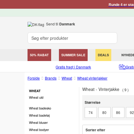
Runde 4 er sta
Send til
Danmark
50% RABAT
SUMMER SALE
DEALS
NYHED
Gratis fragt i Danmark
Grat
Forside
Brands
Wheat
Wheat vinterjakker
Wheat - Vinterjakke
9
WHEAT
Wheat uld
Størrelse
Størrelse
Wheat badesko
74
80
86
9
Wheat badetøj
Wheat bluser
Sorter efter
Wheat bodyer