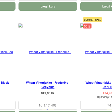
Læg i kurv
Læg i 
SUMMER SALE
50%
- Black
Wheat Vinterjakke - Frederiko -
Wheat Vinterjakke 
Greyblue
Dark 
849,95 kr.
474,98
Oprindeligt:
10 år (140)
74