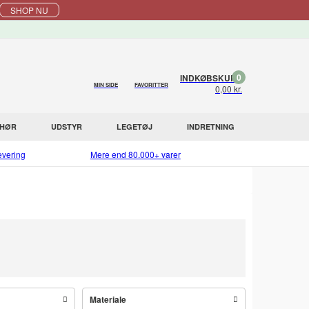
SHOP NU
0
INDKØBSKURV
MIN SIDE
FAVORITTER
0,00 kr.
EHØR
UDSTYR
LEGETØJ
INDRETNING
evering
Mere end 80.000+ varer
Materiale