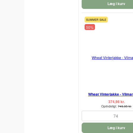
Læg i kurv
SUMMER SALE
50%
Wheat Vinterjakke - Vilmar
374,98 kr.
Oprindeligt:
749,95 kr.
74
Læg i kurv