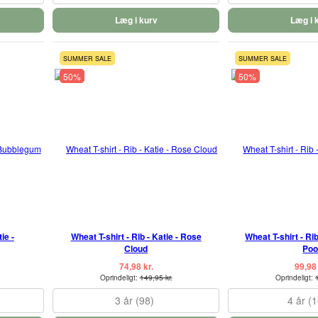
Læg i kurv
Læg i 
SUMMER SALE
SUMMER SALE
50%
50%
ie -
Wheat T-shirt - Rib - Katie - Rose
Wheat T-shirt - Ri
Cloud
Poo
74,98 kr.
99,98 
Oprindeligt:
149,95 kr.
Oprindeligt:
3 år (98)
4 år (