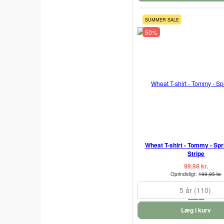
SUMMER SALE
50%
Wheat T-shirt - Tommy - Spr
Stripe
99,98 kr.
Oprindeligt:
199,95 kr.
5 år (110)
Læg i kurv