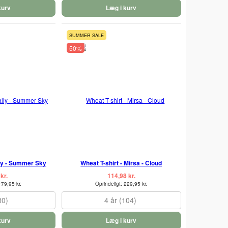
kurv
Læg i kurv
SUMMER SALE
50%
lly - Summer Sky
Wheat T-shirt - Mirsa - Cloud
kr.
114,98 kr.
179,95 kr.
Oprindeligt:
229,95 kr.
80)
4 år (104)
kurv
Læg i kurv