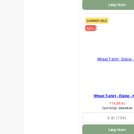
Læg i kurv
SUMMER SALE
50%
Wheat T-shirt - Elsine - 
114,98 kr.
Oprindeligt:
229,95 kr.
4 år (104)
Læg i kurv