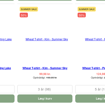
SUMMER SALE
SUMMER SALE
50%
50%
ing Lake
Wheat T-shirt - Kim - Summer Sky
Wheat T-shirt - P
99,98 kr.
124,98
Oprindeligt:
199,95 kr.
Oprindeligt:
3 år (98)
5 år (
Læg i kurv
Læg i 