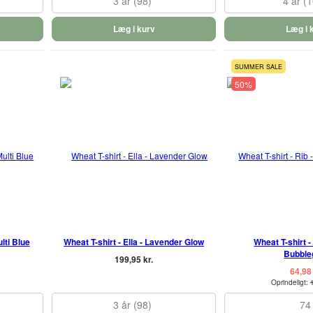
3 år (98)
4 år (
Læg i kurv
Læg i 
SUMMER SALE
50%
lti Blue
Wheat T-shirt - Ella - Lavender Glow
Wheat T-shirt - 
Bubbl
199,95 kr.
64,98 
Oprindeligt:
3 år (98)
74