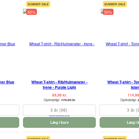
SUMMER SALE
SUMMER SALE
50%
50%
mer Blue
Wheat T-shirt - Rib/Hulmønster -
Wheat T-shirt - 
Irene - Purple Light
Isla
89,98 kr.
114,98
Oprindeligt:
179,95 kr.
Oprindeligt:
3 år (98)
3 år (
Læg i kurv
Læg i 