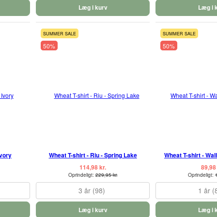
Læg i kurv
Læg i 
SUMMER SALE
SUMMER SALE
50%
50%
Ivory
Wheat T-shirt - Riu - Spring Lake
Wheat T-shirt - Wa
114,98 kr.
89,98 
Oprindeligt:
229,95 kr.
Oprindeligt:
3 år (98)
1 år (
Læg i kurv
Læg i 