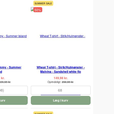
SUMMER SALE
50%
Tommy - Summer
Wheat T-shirt - Strik/Hulmønster -
nd
Malvina - Sandshell white flo
 kr.
149,98 kr.
229,95 kr.
Oprindeligt:
299,95 kr.
98)
68
kurv
Læg i kurv