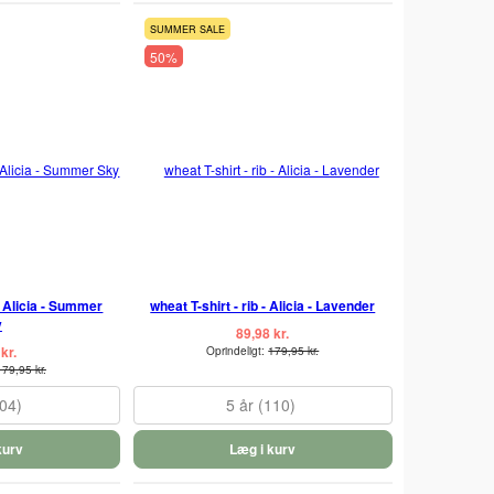
SUMMER SALE
50%
- Alicia - Summer
wheat T-shirt - rib - Alicia - Lavender
y
89,98 kr.
kr.
Oprindeligt:
179,95 kr.
179,95 kr.
104)
5 år (110)
kurv
Læg i kurv