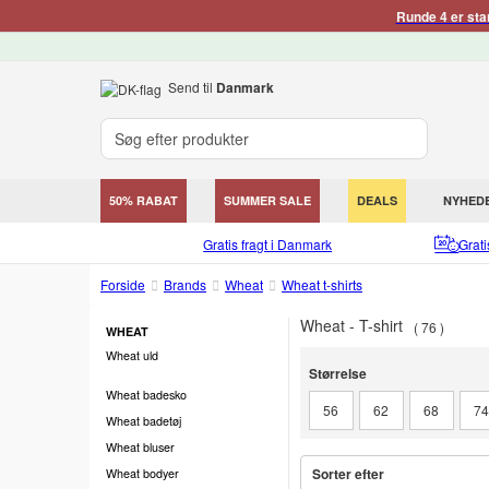
Runde 4 er sta
Send til
Danmark
50% RABAT
SUMMER SALE
DEALS
NYHED
Gratis fragt i Danmark
Grat
Forside
Brands
Wheat
Wheat t-shirts
Wheat - T-shirt
76
WHEAT
Wheat uld
Størrelse
Størrelse
Wheat badesko
56
62
68
7
Wheat badetøj
Wheat bluser
Sorter efter
Wheat bodyer