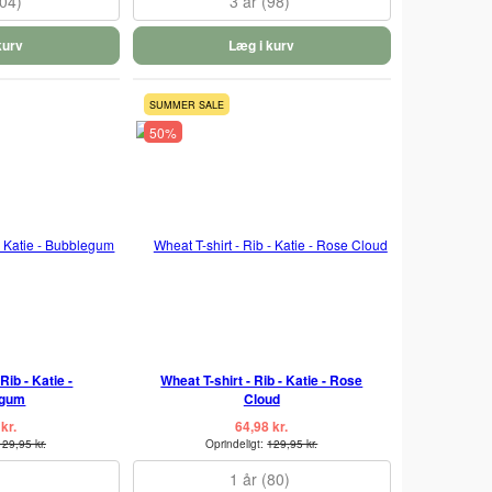
104)
3 år (98)
kurv
Læg i kurv
SUMMER SALE
50%
Rib - Katie -
Wheat T-shirt - Rib - Katie - Rose
egum
Cloud
kr.
64,98 kr.
129,95 kr.
Oprindeligt:
129,95 kr.
1 år (80)