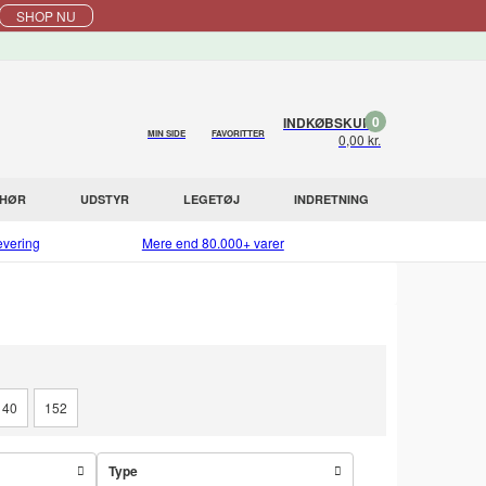
SHOP NU
0
INDKØBSKURV
MIN SIDE
FAVORITTER
0,00 kr.
EHØR
UDSTYR
LEGETØJ
INDRETNING
evering
Mere end 80.000+ varer
140
152
Type