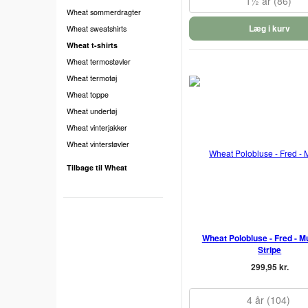
1½ år (86)
Wheat sommerdragter
Læg i kurv
Wheat sweatshirts
Wheat t-shirts
Wheat termostøvler
Wheat termotøj
Wheat toppe
Wheat undertøj
Wheat vinterjakker
Wheat vinterstøvler
Tilbage til Wheat
Wheat Polobluse - Fred - Mu
Stripe
299,95 kr.
4 år (104)