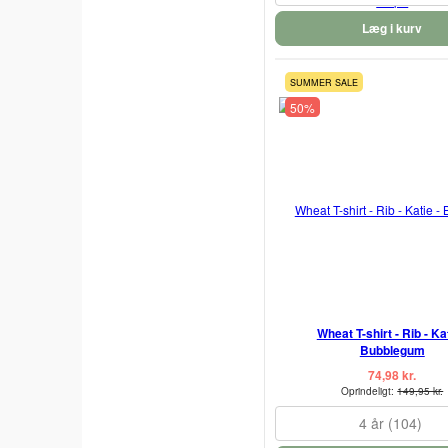
Læg i kurv
SUMMER SALE
50%
Wheat T-shirt - Rib - Kat
Bubblegum
74,98 kr.
Oprindeligt:
149,95 kr.
4 år (104)