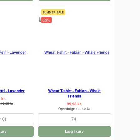
SUMMER SALE
50%
etri - Lavender
Wheat T-shirt - Fabian - Whale
Friends
 kr.
99,98 kr.
249,95 kr.
Oprindeligt:
199,95 kr.
110)
74
kurv
Læg i kurv