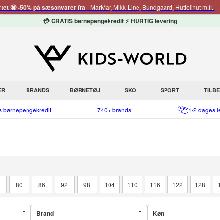
rtet 🤩 -50% på sæsonvarer fra
- MarMar, Mikk-Line, Bundgaard, Huttelihut m.fl.
💳 GRATIS børnepengekredit ⚡ HURTIG levering
ER
BRANDS
BØRNETØJ
SKO
SPORT
TILB
is børnepengekredit
740+ brands
1-2 dages l
4
80
86
92
98
104
110
116
122
128
Brand
Køn