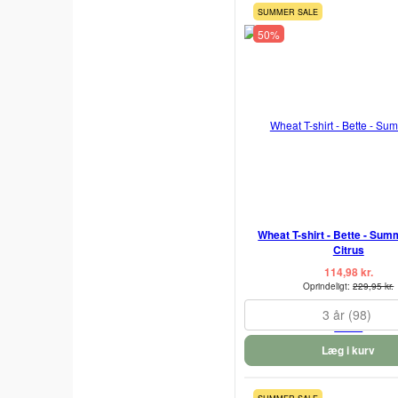
SUMMER SALE
50%
Wheat T-shirt - Bette - Sum
Citrus
114,98 kr.
Oprindeligt:
229,95 kr.
3 år (98)
Læg i kurv