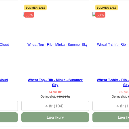
SUMMER SALE
SUMMER SALE
50%
50%
Cloud
Wheat Top - Rib - Minka - Summer
Wheat T-shirt - Rib 
Sky
Sk
74,98 kr.
89,98 
Oprindeligt:
149,95 kr.
Oprindeligt:
4 år (104)
4 år (
Læg i kurv
Læg i 