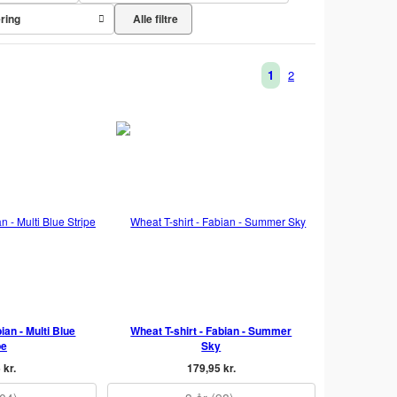
Alle filtre
ering
1
2
ian - Multi Blue
Wheat T-shirt - Fabian - Summer
pe
Sky
 kr.
179,95 kr.