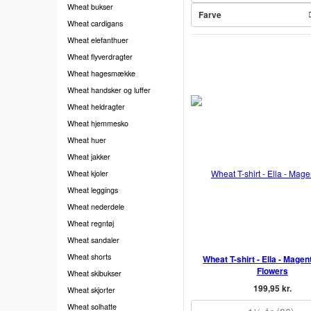
Wheat bukser
Farve
Wheat cardigans
Wheat elefanthuer
Wheat flyverdragter
Wheat hagesmække
Wheat handsker og luffer
Wheat heldragter
Wheat hjemmesko
Wheat huer
Wheat jakker
Wheat kjoler
Wheat leggings
Wheat nederdele
Wheat regntøj
Wheat sandaler
Wheat shorts
Wheat T-shirt - Ella - Magen
Flowers
Wheat skibukser
199,95 kr.
Wheat skjorter
Wheat solhatte