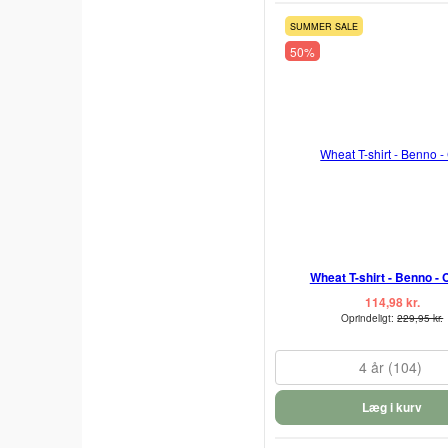
SUMMER SALE
50%
Wheat T-shirt - Benno - 
114,98 kr.
Oprindeligt:
229,95 kr.
4 år (104)
Læg i kurv