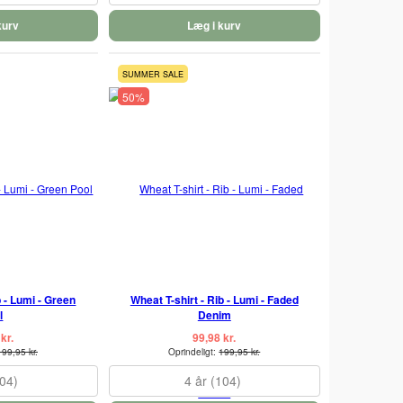
kurv
Læg i kurv
SUMMER SALE
50%
b - Lumi - Green
Wheat T-shirt - Rib - Lumi - Faded
l
Denim
kr.
99,98 kr.
199,95 kr.
Oprindeligt:
199,95 kr.
104)
4 år (104)