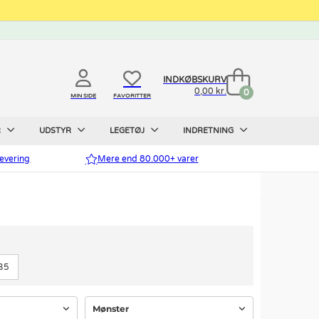
INDKØBSKURV
0,00 kr.
0
MIN SIDE
FAVORITTER
R
UDSTYR
LEGETØJ
INDRETNING
evering
Mere end 80.000+ varer
35
Mønster