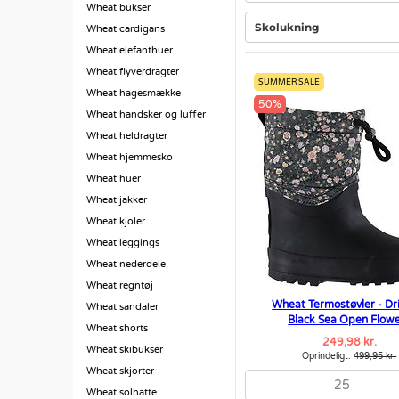
Wheat bukser
Skolukning
Wheat cardigans
Wheat elefanthuer
Wheat flyverdragter
SUMMER SALE
Wheat hagesmække
50%
Wheat handsker og luffer
Wheat heldragter
Wheat hjemmesko
Wheat huer
Wheat jakker
Wheat kjoler
Wheat leggings
Wheat nederdele
Wheat regntøj
Wheat Termostøvler - Dri
Wheat sandaler
Black Sea Open Flow
Wheat shorts
249,98 kr.
Wheat skibukser
Oprindeligt:
499,95 kr.
Wheat skjorter
25
Wheat solhatte