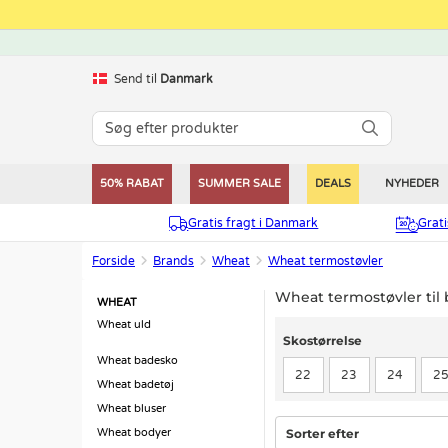
Send til
Danmark
50% RABAT
SUMMER SALE
DEALS
NYHEDER
Gratis fragt i Danmark
Grat
Forside
Brands
Wheat
Wheat termostøvler
Wheat termostøvler til 
WHEAT
Wheat uld
Skostørrelse
Skostørrelse
Wheat badesko
22
23
24
2
Wheat badetøj
Wheat bluser
Sorter efter
Wheat bodyer