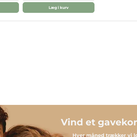
Læg i kurv
Vind et gavekort
Hver måned trækker vi lo