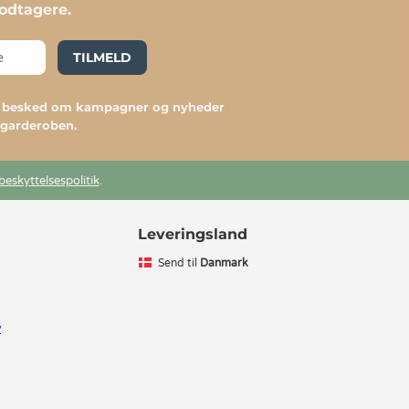
dtagere.
TILMELD
du besked om kampagner og nyheder
l garderoben.
beskyttelsespolitik
.
Leveringsland
Send til
Danmark
v