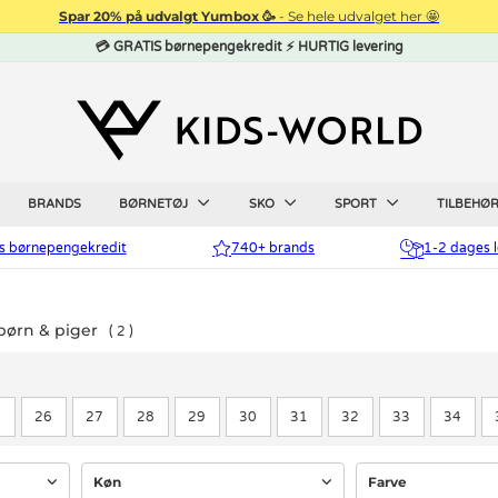
Spar 20% på udvalgt Yumbox 🥳
- Se hele udvalget her 🤩
💳 GRATIS børnepengekredit ⚡ HURTIG levering
BRANDS
BØRNETØJ
SKO
SPORT
TILBEHØ
is børnepengekredit
740+ brands
1-2 dages l
børn & piger
2
5
26
27
28
29
30
31
32
33
34
Køn
Farve