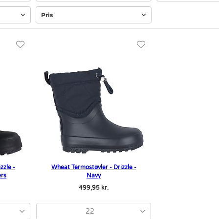
Pris
zzle -
Wheat Termostøvler - Drizzle -
ers
Navy
499,95 kr.
22