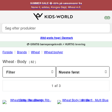
SUMMER SALE 🤩 -50% på sæsonvarer fra
Name It, adidas, Konges Sløjd, Wheat m.fl.
0
0
Altid gratis fragt i Danmark
💳 GRATIS børnepengekredit ⚡ HURTIG levering
Forside
Brands
Wheat
Wheat bodyer
Wheat - Body
82
Filter
1 af 3