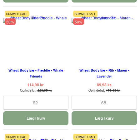
SUMMER SALE
SUMMER SALE
50%
50%
Wheat Body l/æ - Freddie - Whale
Wheat Body l/æ - Rib - Maren -
Friends
Lavender
114,98 kr.
89,98 kr.
Oprindeligt:
229,95 kr.
Oprindeligt:
179,95 kr.
62
68
Læg i kurv
Læg i kurv
SUMMER SALE
SUMMER SALE