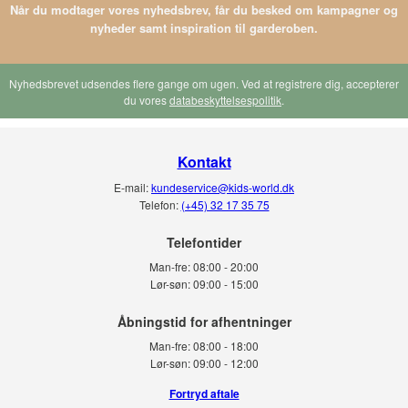
Når du modtager vores nyhedsbrev, får du besked om kampagner og
nyheder samt inspiration til garderoben.
Nyhedsbrevet udsendes flere gange om ugen. Ved at registrere dig, accepterer
du vores
databeskyttelsespolitik
.
Kontakt
E-mail:
kundeservice@kids-world.dk
Telefon:
(+45) 32 17 35 75
Telefontider
Man-fre:
08:00 - 20:00
Lør-søn:
09:00 - 15:00
Man-fre:
08:00 - 18:00
Lør-søn:
09:00 - 12:00
Fortryd aftale