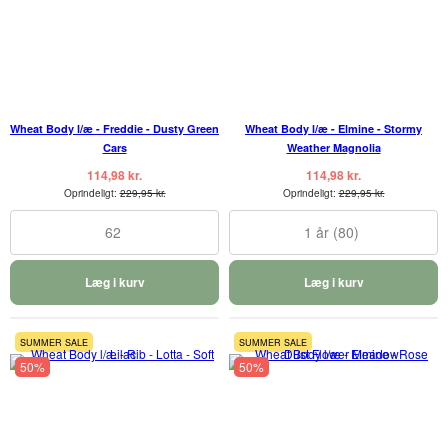
Wheat Body l/æ - Freddie - Dusty Green
Wheat Body l/æ - Elmine - Stormy
Cars
Weather Magnolia
114,98 kr.
114,98 kr.
Oprindeligt:
229,95 kr.
Oprindeligt:
229,95 kr.
62
1 år (80)
Læg i kurv
Læg i kurv
SUMMER SALE
SUMMER SALE
50%
50%