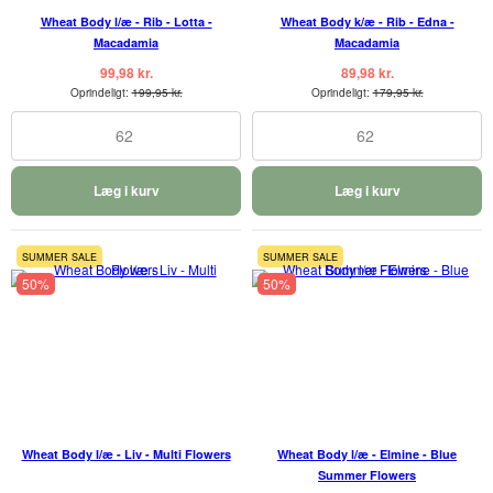
Wheat Body l/æ - Rib - Lotta -
Wheat Body k/æ - Rib - Edna -
Macadamia
Macadamia
99,98 kr.
89,98 kr.
Oprindeligt:
199,95 kr.
Oprindeligt:
179,95 kr.
62
62
Læg i kurv
Læg i kurv
SUMMER SALE
SUMMER SALE
50%
50%
Wheat Body l/æ - Liv - Multi Flowers
Wheat Body l/æ - Elmine - Blue
Summer Flowers