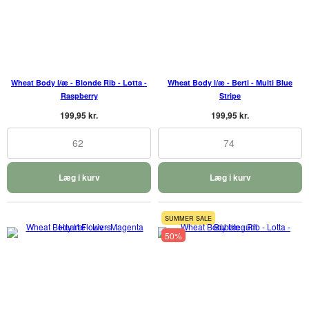
Wheat Body l/æ - Blonde Rib - Lotta -
Wheat Body l/æ - Berti - Multi Blue
Raspberry
Stripe
199,95 kr.
199,95 kr.
62
74
Læg i kurv
Læg i kurv
SUMMER SALE
50%