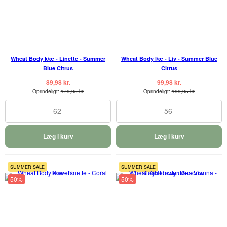
Wheat Body k/æ - Linette - Summer
Wheat Body l/æ - Liv - Summer Blue
Blue Citrus
Citrus
89,98 kr.
99,98 kr.
Oprindeligt:
179,95 kr.
Oprindeligt:
199,95 kr.
62
56
Læg i kurv
Læg i kurv
SUMMER SALE
SUMMER SALE
50%
50%