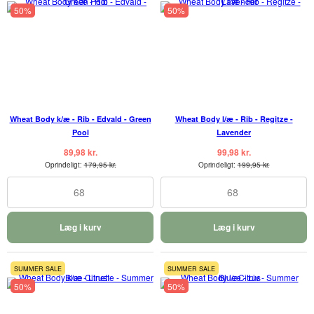
50%
50%
Wheat Body k/æ - Rib - Edvald - Green
Wheat Body l/æ - Rib - Regitze -
Pool
Lavender
89,98 kr.
99,98 kr.
Oprindeligt:
179,95 kr.
Oprindeligt:
199,95 kr.
68
68
Læg i kurv
Læg i kurv
SUMMER SALE
SUMMER SALE
50%
50%