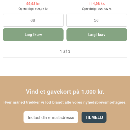
99,98 kr.
114,98 kr.
Oprindeligt:
199,95 kr.
Oprindeligt:
229,95 kr.
68
56
Læg i kurv
Læg i kurv
1 af 3
Vind et gavekort på 1.000 kr.
Hver måned trækker vi lod blandt alle vores nyhedsbrevsmodtagere.
TILMELD