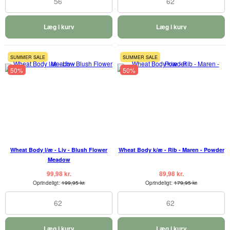
56
62
Læg i kurv
Læg i kurv
SUMMER SALE
SUMMER SALE
50%
50%
Wheat Body l/æ - Liv - Blush Flower
Wheat Body k/æ - Rib - Maren - Powder
Meadow
99,98 kr.
89,98 kr.
Oprindeligt:
199,95 kr.
Oprindeligt:
179,95 kr.
62
62
Læg i kurv
Læg i kurv