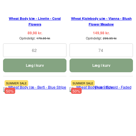
Wheat Body k/æ - Linette - Coral
Wheat Kjolebody u/æ - Vianna - Blush
Flowers
Flower Meadow
89,98 kr.
149,98 kr.
Oprindeligt:
179,95 kr.
Oprindeligt:
299,95 kr.
62
74
Læg i kurv
Læg i kurv
SUMMER SALE
SUMMER SALE
50%
50%