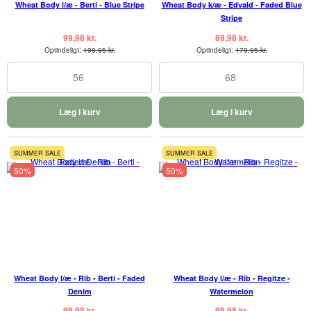
Wheat Body l/æ - Berti - Blue Stripe
Wheat Body k/æ - Edvald - Faded Blue
Stripe
99,98 kr.
89,98 kr.
Oprindeligt:
199,95 kr.
Oprindeligt:
179,95 kr.
56
68
Læg i kurv
Læg i kurv
SUMMER SALE
SUMMER SALE
50%
50%
Wheat Body l/æ - Rib - Berti - Faded
Wheat Body l/æ - Rib - Regitze -
Denim
Watermelon
99,98 kr.
99,98 kr.