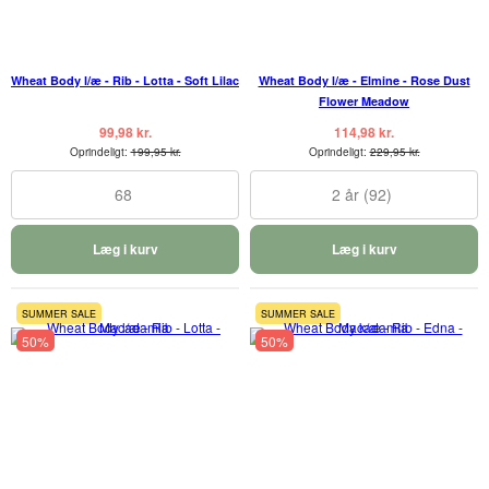
Wheat Body l/æ - Rib - Lotta - Soft Lilac
Wheat Body l/æ - Elmine - Rose Dust
Flower Meadow
99,98 kr.
114,98 kr.
Oprindeligt:
199,95 kr.
Oprindeligt:
229,95 kr.
68
2 år (92)
Læg i kurv
Læg i kurv
SUMMER SALE
SUMMER SALE
50%
50%