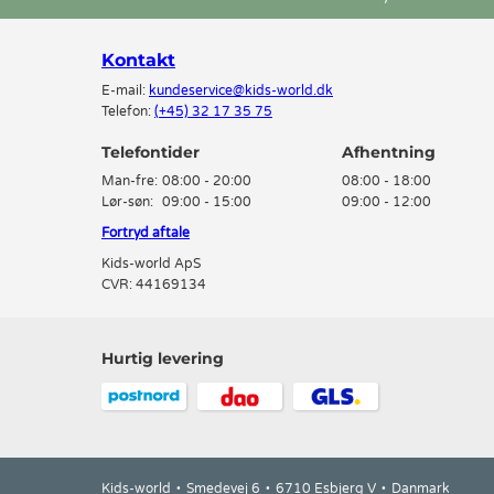
Kontakt
E-mail:
kundeservice@kids-world.dk
Telefon:
(+45) 32 17 35 75
Telefontider
Man-fre:
08:00 - 20:00
08:00 - 18:00
Lør-søn:
09:00 - 15:00
09:00 - 12:00
Fortryd aftale
Kids-world ApS
CVR: 44169134
Hurtig levering
Kids-world
Smedevej 6
6710 Esbjerg V
Danmark