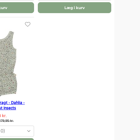
kurv
Læg i kurv
gt - Dahlia -
t Insects
 kr.
279,95 kr.
10)