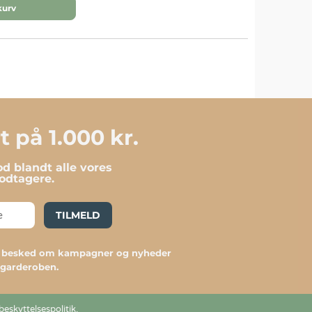
kurv
 på 1.000 kr.
d blandt alle vores
dtagere.
TILMELD
du besked om kampagner og nyheder
l garderoben.
beskyttelsespolitik
.