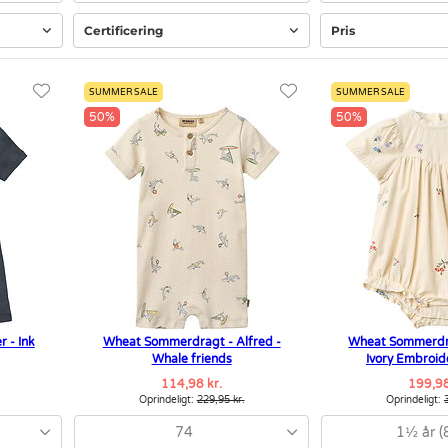
Certificering
Pris
SUMMER SALE
SUMMER SALE
50%
50%
 - Ink
Wheat Sommerdragt - Alfred -
Wheat Sommerdra
Whale friends
Ivory Embroid
114,98 kr.
199,98
Oprindeligt:
229,95 kr.
Oprindeligt:
74
1½ år (