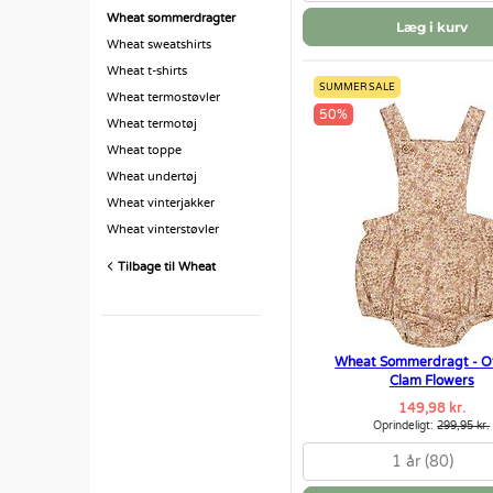
Wheat sommerdragter
Læg i kurv
Wheat sweatshirts
Wheat t-shirts
SUMMER SALE
Wheat termostøvler
50%
Wheat termotøj
Wheat toppe
Wheat undertøj
Wheat vinterjakker
Wheat vinterstøvler
Tilbage til Wheat
Wheat Sommerdragt - Of
Clam Flowers
149,98 kr.
Oprindeligt:
299,95 kr.
1 år (80)