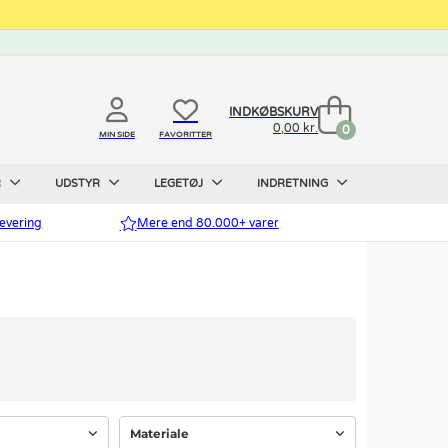
INDKØBSKURV
0,00 kr.
0
MIN SIDE
FAVORITTER
R
UDSTYR
LEGETØJ
INDRETNING
evering
Mere end 80.000+ varer
Materiale