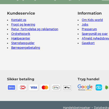
Kundeservice
Information
Kontakt os
Om Kids-world
Fragt og levering
Jobs
Retur, fortrydelse og reklamation
Presserum
Ordrehistorik
Spørgsmål og svar
Hjælpecenter
Afmeld nyhedsbre
Størrelsesguider
Gavekort
Børnepengebetaling
Sikker betaling
Tryg handel
Handelsbetingelser
Databesky