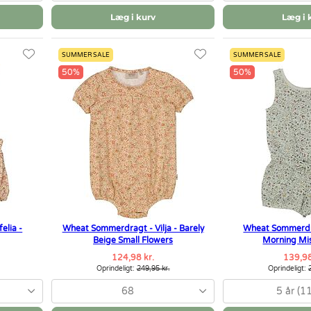
Læg i kurv
Læg i 
SUMMER SALE
SUMMER SALE
50%
50%
elia -
Wheat Sommerdragt - Vilja - Barely
Wheat Sommerdra
Beige Small Flowers
Morning Mis
124,98 kr.
139,98
Oprindeligt:
249,95 kr.
Oprindeligt:
68
5 år (1