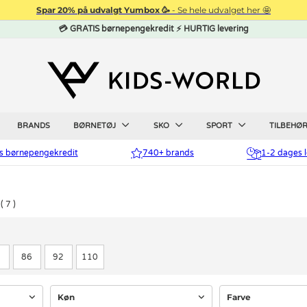
Spar 20% på udvalgt Yumbox 🥳
- Se hele udvalget her 🤩
💳 GRATIS børnepengekredit ⚡ HURTIG levering
BRANDS
BØRNETØJ
SKO
SPORT
TILBEHØ
is børnepengekredit
740+ brands
1-2 dages l
7
0
86
92
110
Køn
Farve