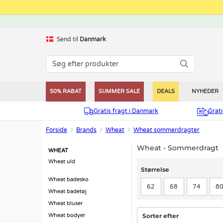
Send til
Danmark
50% RABAT
SUMMER SALE
DEALS
NYHEDER
Gratis fragt i Danmark
Grat
Forside
Brands
Wheat
Wheat sommerdragter
Wheat - Sommerdragt
WHEAT
Wheat uld
Størrelse
Størrelse
Wheat badesko
62
68
74
8
Wheat badetøj
Wheat bluser
Sorter efter
Wheat bodyer