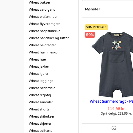
Wheat bukser
Mønster
Wheat cardigans
Wheat elefanthuer
Wheat flyverdragter
SUMMER SALE
Wheat hagesmække
50%
Wheat handsker og luffer
Wheat heldragter
Wheat hjemmesko
Wheat huer
Wheat jakker
Wheat kjoler
Wheat leggings
Wheat nederdele
Wheat regntøj
Wheat Sommerdragt - Per
Wheat sandaler
114,98 kr.
Wheat shorts
Oprindeligt:
229,95 kr.
Wheat skibukser
Wheat skjorter
62
Wheat solhatte