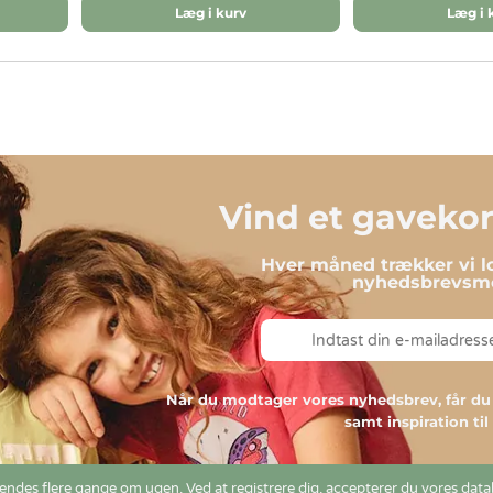
Læg i kurv
Læg i 
Vind et gavekort
Hver måned trækker vi lo
nyhedsbrevsmo
Når du modtager vores nyhedsbrev, får 
samt inspiration ti
ndes flere gange om ugen. Ved at registrere dig, accepterer du vores
data