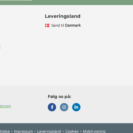
Leveringsland
Send til
Danmark
v
Følg os på:
ttelse
Impressum
Leveringsland
Cookies
Mobil-visning