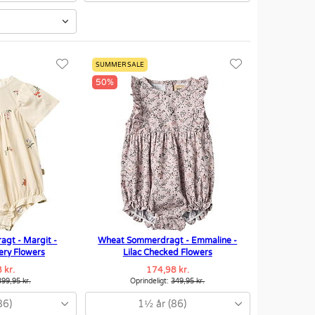
SUMMER SALE
50%
gt - Margit -
Wheat Sommerdragt - Emmaline -
ery Flowers
Lilac Checked Flowers
 kr.
174,98 kr.
399,95 kr.
Oprindeligt:
349,95 kr.
86)
1½ år (86)